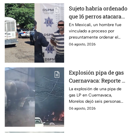
Sujeto habría ordenado
que 16 perros atacaran
a su hermana con
En Mexicali, un hombre fue
vinculado a proceso por
discapacidad en
presuntamente ordenar el
Mexicali, BC
ataque de 16 perros contra su
06 agosto, 2026
hermana, quien tenía
discapacidad auditiva.
Explosión pipa de gas
Cuernavaca: Reporte de
víctimas tras estallido
La explosión de una pipa de
gas LP en Cuernavaca,
en Morelos
Morelos dejó seis personas
hospitalizadas. IMSS informó
06 agosto, 2026
que las pacientes siguen
internadas y aún no hay parte
médico.