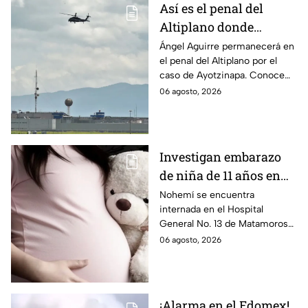
Así es el penal del
Altiplano donde
permanecerá Ángel
Ángel Aguirre permanecerá en
el penal del Altiplano por el
Aguirre por caso
caso de Ayotzinapa. Conoce
Ayotzinapa
dónde está, cómo es esta
06 agosto, 2026
prisión de máxima seguridad y
su historia.
Investigan embarazo
de niña de 11 años en
Matamoros,
Nohemí se encuentra
internada en el Hospital
Tamaulipas; ¿qué pasó
General No. 13 de Matamoros
con Nohemí?
tras complicaciones por un
06 agosto, 2026
embarazo infantil; la Fiscalía de
Tamaulipas ya investiga.
¡Alarma en el Edomex!