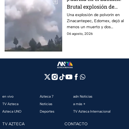
Brutal explosión de
polvorín en Santa
Una explosión de polvorín en
Zinacantepec, Edomex, dejó al
María del Monte,
menos un muerto y dos
Zinacantepec; reportan
heridos; autoridades atiende la
06 agosto, 2026
al menos un muerto y
emergencia tras el estallido de
heridos
un taller clandestino.
en vivo
Azteca 7
adn Noticias
TV Azteca
Noticias
a más +
Azteca UNO
Deportes
TV Azteca Internacional
TV AZTECA
CONTACTO