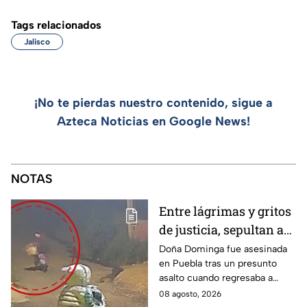
Tags relacionados
Jalisco
¡No te pierdas nuestro contenido, sigue a
Azteca Noticias en Google News!
NOTAS
Entre lágrimas y gritos
de justicia, sepultan a
doña Dominga, la
Doña Dominga fue asesinada
en Puebla tras un presunto
abuelita asesinada tras
asalto cuando regresaba a
asalto en Amozoc,
casa; familiares y amigos la
08 agosto, 2026
Puebla
despidieron entre lágrimas y