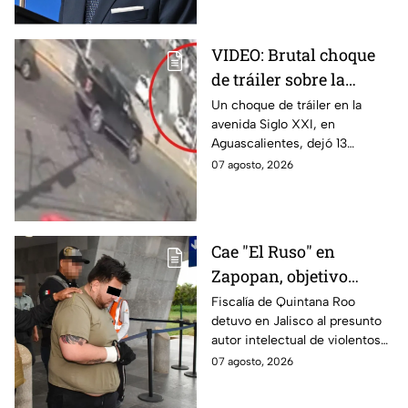
partir del 8 de agosto.
VIDEO: Brutal choque
de tráiler sobre la
avenida Siglo XXI en
Un choque de tráiler en la
avenida Siglo XXI, en
Aguascalientes deja
Aguascalientes, dejó 13
varios heridos y
heridos y varios vehículos
07 agosto, 2026
destrozos
destrozados; el conductor fue
detenido tras la carambola.
Cae "El Ruso" en
Zapopan, objetivo
prioritario en Playa del
Fiscalía de Quintana Roo
detuvo en Jalisco al presunto
Carmen
autor intelectual de violentos
ataques en fraccionamientos
07 agosto, 2026
de Playa del Carmen.