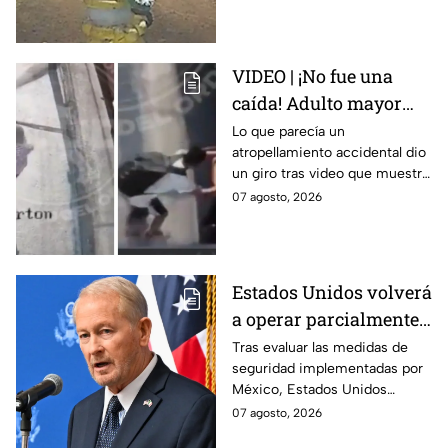
exigieron justicia.
VIDEO | ¡No fue una
caída! Adulto mayor
muere atropellado por
Lo que parecía un
atropellamiento accidental dio
tráiler; joven lo empujó
un giro tras video que muestra
en Monterrey
cómo un joven empujó a
07 agosto, 2026
adulto mayor antes de ser
arrollado por un tráiler en
Monterrey.
Estados Unidos volverá
a operar parcialmente
en Michoacán tras
Tras evaluar las medidas de
seguridad implementadas por
suspensión por
México, Estados Unidos
motivos de seguridad
reanudará parcialmente sus
07 agosto, 2026
actividades en Michoacán a