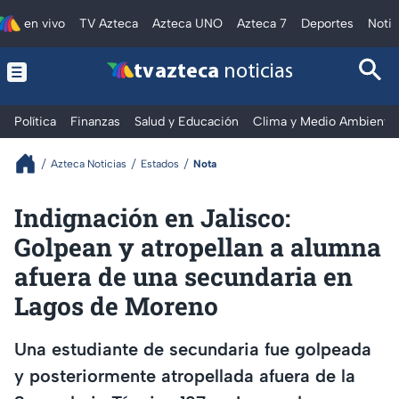
en vivo
TV Azteca
Azteca UNO
Azteca 7
Deportes
Notic
tv azteca
noticias
Política
Finanzas
Salud y Educación
Clima y Medio Ambiente
Azteca Noticias
Estados
Nota
Indignación en Jalisco:
Golpean y atropellan a alumna
afuera de una secundaria en
Lagos de Moreno
Una estudiante de secundaria fue golpeada
y posteriormente atropellada afuera de la