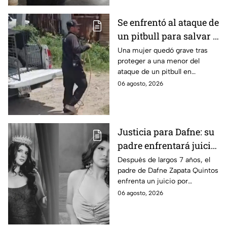
Se enfrentó al ataque de
un pitbull para salvar a
una menor; hoy lucha
Una mujer quedó grave tras
proteger a una menor del
por su vida en Zapopan
ataque de un pitbull en
Zapopan; la víctima sufrió
06 agosto, 2026
severas mordeduras y existe
riesgo de que pierda un brazo.
Justicia para Dafne: su
padre enfrentará juicio
por presunto abuso
Después de largos 7 años, el
padre de Dafne Zapata Quintos
cometido en 2019 en
enfrenta un juicio por
Tamaulipas
presuntamente abusar de la
06 agosto, 2026
menor cuando ella tenía
apenas 6 años.