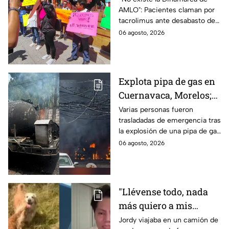
AMLO": Pacientes claman por
medicamentos ante
tacrolimus ante desabasto de
desabasto en IMSS
medicamentos en hospital del
06 agosto, 2026
Puebla
IMSS Puebla; hay 900
personas están afectadas.
Explota pipa de gas en
Cuernavaca, Morelos;
se reportan más de 20
Varias personas fueron
trasladadas de emergencia tras
personas con
la explosión de una pipa de gas
quemaduras
cerca de la colonia Las
06 agosto, 2026
Granjas, en Cuernavaca,
Morelos.
"Llévense todo, nada
más quiero a mis
perritas": Asaltan a un
Jordy viajaba en un camión de