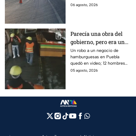
principales carreteras de
06 agosto, 2026
México hoy. Sal con tiempo y
tomas tus precauciones.
Parecía una obra del
gobierno, pero era un
robo planeado: Así
Un robo a un negocio de
hamburguesas en Puebla
saquearon negocio de
quedó en video; 12 hombres
hamburguesas en
habrían fingido ser
05 agosto, 2026
Puebla
trabajadores del gobierno
antes de entrar, golpear al
dueño y saquearlo.