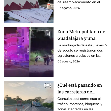
del reemplacamiento en el
Edomex, ¿hasta cuándo se
06 agosto, 2026
puede realizar y qué coches
tienen el 100% de descuento?
Zona Metropolitana de
Guadalajara y una
jornada de violencia:
La madrugada de este jueves 6
de agosto se registraron dos
Asesinan a balazos a
agresiones a balazos en la
dos hombres en
Zona Metropolitana de
06 agosto, 2026
Tlajomulco y El Salto
Guadalajara, uno en
Tlajomulco y otro en El Salto.
¿Qué está pasando en
las carreteras de
México hoy? Cierres y
Consulta aquí como está el
tráfico, marchas, bloqueos y
accidentes
zonas afectadas en las