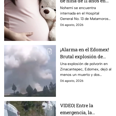
de niña de 11 años en
Matamoros,
Nohemí se encuentra
internada en el Hospital
Tamaulipas; ¿qué pasó
General No. 13 de Matamoros
con Nohemí?
tras complicaciones por un
06 agosto, 2026
embarazo infantil; la Fiscalía de
Tamaulipas ya investiga.
¡Alarma en el Edomex!
Brutal explosión de
polvorín en Santa
Una explosión de polvorín en
Zinacantepec, Edomex, dejó al
María del Monte,
menos un muerto y dos
Zinacantepec; reportan
heridos; autoridades atiende la
06 agosto, 2026
al menos un muerto y
emergencia tras el estallido de
heridos
un taller clandestino.
VIDEO| Entre la
emergencia, la