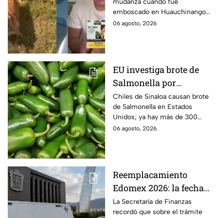
mudanza cuando fue
joven, vacían sus
emboscado en Huauchinango,
cuentas y le roban a sus
Puebla, Además de quitarle
06 agosto, 2026
mascotas en
sus pertenencias, los
Huauchinango, Puebla
criminales se llevaron a sus
perritas.
EU investiga brote de
Salmonella por
jalapeños de Sinaloa
Chiles de Sinaloa causan brote
de Salmonella en Estados
Unidos; ya hay más de 300
enfermos en 27 estados.
06 agosto, 2026
Reemplacamiento
Edomex 2026: la fecha
límite para obtener el
La Secretaría de Finanzas
recordó que sobre el trámite
100% de descuento