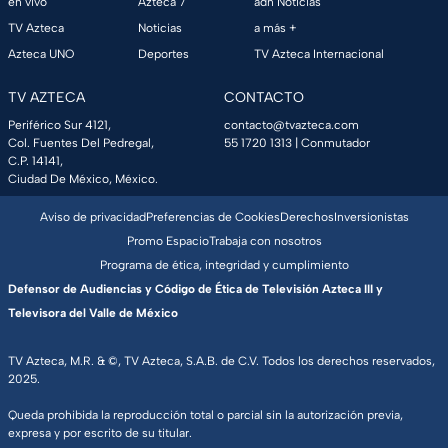
en vivo
Azteca 7
adn Noticias
TV Azteca
Noticias
a más +
Azteca UNO
Deportes
TV Azteca Internacional
TV AZTECA
CONTACTO
Periférico Sur 4121,
contacto@tvazteca.com
Col. Fuentes Del Pedregal,
55 1720 1313
| Conmutador
C.P. 14141,
Ciudad De México, México.
Aviso de privacidad
Preferencias de Cookies
Derechos
Inversionistas
Promo Espacio
Trabaja con nosotros
Programa de ética, integridad y cumplimiento
Defensor de Audiencias y Código de Ética de Televisión Azteca III y
Televisora del Valle de México
TV Azteca, M.R. & ©, TV Azteca, S.A.B. de C.V. Todos los derechos reservados,
2025.
Queda prohibida la reproducción total o parcial sin la autorización previa,
expresa y por escrito de su titular.