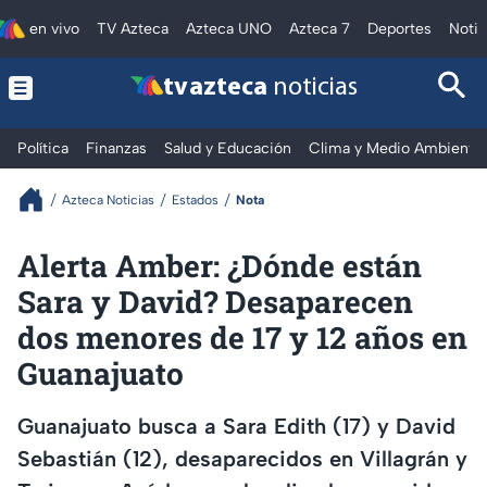
en vivo
TV Azteca
Azteca UNO
Azteca 7
Deportes
Notic
tv azteca
noticias
Política
Finanzas
Salud y Educación
Clima y Medio Ambiente
Azteca Noticias
Estados
Nota
Alerta Amber: ¿Dónde están
Sara y David? Desaparecen
dos menores de 17 y 12 años en
Guanajuato
Guanajuato busca a Sara Edith (17) y David
Sebastián (12), desaparecidos en Villagrán y