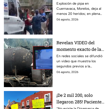
desesperación y el
Explosión de pipa en
Cuernavaca, Morelos, deja al
llanto de un niño;
menos 20 heridos; en plena
adultos desatan pelea
emergencia, dos hombres
06 agosto, 2026
tras explosión de pipa
comenzaron a pelear mientras
en Cuernavaca
un niño lloraba en el lugar.
Revelan VIDEO del
momento exacto de la
explosión de pipa de
En redes sociales se difundió
un video que muestra los
gas en Cuernavaca,
segundos previos a la
Morelos
explosión de una pipa de gas
06 agosto, 2026
LP en Cuernavaca, Morelos.
¡De 2 mil 200, solo
llegaron 285! Pacientes
claman por
“No existe la Dinamarca de