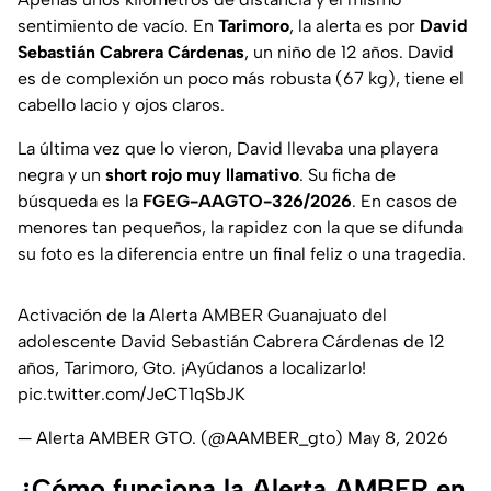
sentimiento de vacío. En
Tarimoro
, la alerta es por
David
Sebastián Cabrera Cárdenas
, un niño de 12 años. David
es de complexión un poco más robusta (67 kg), tiene el
cabello lacio y ojos claros.
La última vez que lo vieron, David llevaba una playera
negra y un
short rojo muy llamativo
. Su ficha de
búsqueda es la
FGEG-AAGTO-326/2026
. En casos de
menores tan pequeños, la rapidez con la que se difunda
su foto es la diferencia entre un final feliz o una tragedia.
Activación de la Alerta AMBER Guanajuato del
adolescente David Sebastián Cabrera Cárdenas de 12
años, Tarimoro, Gto. ¡Ayúdanos a localizarlo!
pic.twitter.com/JeCT1qSbJK
— Alerta AMBER GTO. (@AAMBER_gto)
May 8, 2026
¿Cómo funciona la Alerta AMBER en