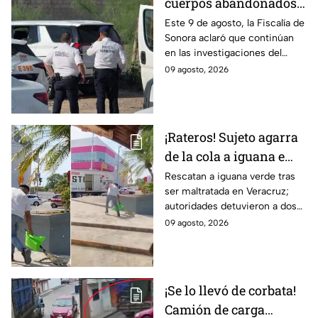
cuerpos abandonados
en Hermosillo, Sonora;
Este 9 de agosto, la Fiscalía de
Sonora aclaró que continúan
todo apunta a crimen
en las investigaciones del
pasional
hallazgo de tres cuerpos
09 agosto, 2026
abandonados en una
camioneta en Hermosillo; todo
apunta a crimen pasional.
¡Rateros! Sujeto agarra
de la cola a iguana e
intenta robársela en
Rescatan a iguana verde tras
ser maltratada en Veracruz;
Veracruz; hay dos
autoridades detuvieron a dos
detenidos (VIDEO)
implicados y recuerdan las
09 agosto, 2026
fuertes sanciones por dañar
especies protegidas
¡Se lo llevó de corbata!
Camión de carga