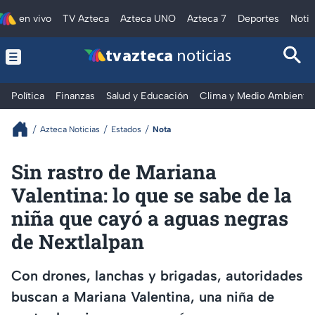
en vivo
TV Azteca
Azteca UNO
Azteca 7
Deportes
Notic
tv azteca
noticias
Política
Finanzas
Salud y Educación
Clima y Medio Ambiente
Azteca Noticias
Estados
Nota
Sin rastro de Mariana
Valentina: lo que se sabe de la
niña que cayó a aguas negras
de Nextlalpan
Con drones, lanchas y brigadas, autoridades
buscan a Mariana Valentina, una niña de