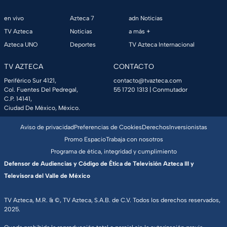
en vivo
Azteca 7
adn Noticias
TV Azteca
Noticias
a más +
Azteca UNO
Deportes
TV Azteca Internacional
TV AZTECA
CONTACTO
Periférico Sur 4121,
contacto@tvazteca.com
Col. Fuentes Del Pedregal,
55 1720 1313
| Conmutador
C.P. 14141,
Ciudad De México, México.
Aviso de privacidad
Preferencias de Cookies
Derechos
Inversionistas
Promo Espacio
Trabaja con nosotros
Programa de ética, integridad y cumplimiento
Defensor de Audiencias y Código de Ética de Televisión Azteca III y
Televisora del Valle de México
TV Azteca, M.R. & ©, TV Azteca, S.A.B. de C.V. Todos los derechos reservados,
2025.