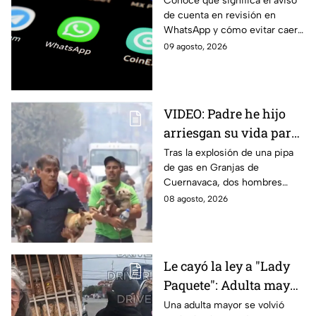
Conoce qué significa el aviso
de cuenta en revisión en
autoridades de Jalisco;
WhatsApp y cómo evitar caer
así funciona
en estafas tras la alerta emitida
09 agosto, 2026
por la Policía Cibernética de
Jalisco.
VIDEO: Padre he hijo
arriesgan su vida para
rescatar a sus perritos
Tras la explosión de una pipa
de gas en Granjas de
tras la explosión de
Cuernavaca, dos hombres
pipa de gas en
arriesgaron su vida para volver
08 agosto, 2026
Cuernavaca
por sus perritos y ponerlos a
salvo de la tragedia.
Le cayó la ley a "Lady
Paquete": Adulta mayor
le roba celular a
Una adulta mayor se volvió