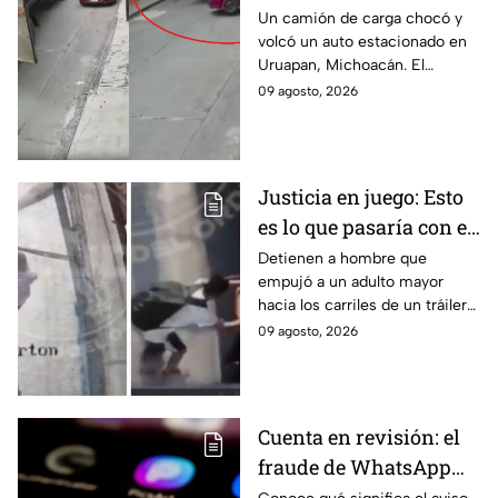
arrastra auto
Un camión de carga chocó y
volcó un auto estacionado en
estacionado en
Uruapan, Michoacán. El
Uruapan, Michoacán
insólito momento quedó
09 agosto, 2026
(VIDEO)
grabado en video por una
cámara de seguridad local.
Justicia en juego: Esto
es lo que pasaría con el
agresor del adulto
Detienen a hombre que
empujó a un adulto mayor
mayor arrojado a un
hacia los carriles de un tráiler
tráiler en Monterrey
en Monterrey. Conoce los
09 agosto, 2026
detalles de su captura y
situación jurídica.
Cuenta en revisión: el
fraude de WhatsApp
que pone en alerta a