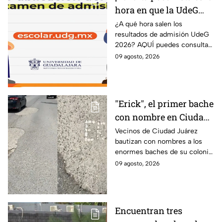
hora en que la UdeG
publica los resultados
¿A qué hora salen los
resultados de admisión UdeG
de admisión 2026 y
2026? AQUÍ puedes consultar
AQUÍ puedes
el dictamen este lunes 10 de
09 agosto, 2026
consultarlos
agosto y saber si fuiste
admitido en la Universidad de
Guadalajara.
"Erick", el primer bache
con nombre en Ciudad
Juárez
Vecinos de Ciudad Juárez
bautizan con nombres a los
enormes baches de su colonia
como protesta ante la falta de
09 agosto, 2026
atención del gobierno local.
Encuentran tres