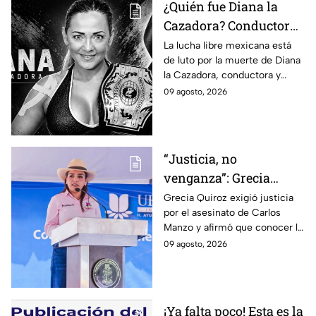
¿Quién fue Diana la
Cazadora? Conductora
y luchadora que
La lucha libre mexicana está
de luto por la muerte de Diana
falleció a los 48 años en
la Cazadora, conductora y
Monterrey
luchadora de 48 años que
09 agosto, 2026
falleció en Monterrey; ¿cuál es
su historia?
“Justicia, no
venganza”: Grecia
Quiroz exige esclarecer
Grecia Quiroz exigió justicia
por el asesinato de Carlos
el asesinato de Carlos
Manzo y afirmó que conocer la
Manzo
verdad es indispensable para
09 agosto, 2026
que Uruapan pueda vivir en
paz.
¡Ya falta poco! Esta es la