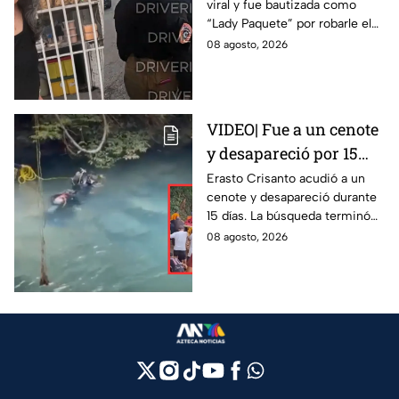
viral y fue bautizada como
repartidor y la policía
“Lady Paquete” por robarle el
va por ella a su casa
celular a un repartidor en
08 agosto, 2026
Coacalco, Estado de México.
VIDEO| Fue a un cenote
y desapareció por 15
días; así encontraron al
Erasto Crisanto acudió a un
cenote y desapareció durante
pescador Erasto
15 días. La búsqueda terminó
Crisanto
cuando el pescador fue
08 agosto, 2026
localizado con vida. Esto es lo
que se sabe.