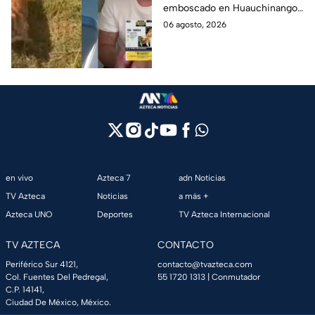
emboscado en Huauchinango,
cuentas y le roban a sus
Puebla, Además de quitarle
06 agosto, 2026
mascotas en
sus pertenencias, los
Huauchinango, Puebla
criminales se llevaron a sus
perritas.
en vivo
Azteca 7
adn Noticias
TV Azteca
Noticias
a más +
Azteca UNO
Deportes
TV Azteca Internacional
TV AZTECA
CONTACTO
Periférico Sur 4121,
contacto@tvazteca.com
Col. Fuentes Del Pedregal,
55 1720 1313
| Conmutador
C.P. 14141,
Ciudad De México, México.