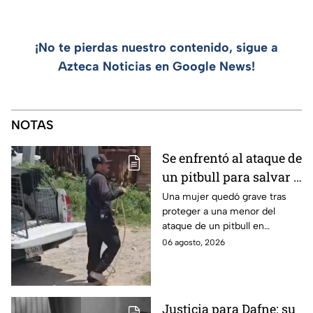
¡No te pierdas nuestro contenido, sigue a
Azteca Noticias en Google News!
NOTAS
Se enfrentó al ataque de
un pitbull para salvar a
una menor; hoy lucha
Una mujer quedó grave tras
proteger a una menor del
por su vida en Zapopan
ataque de un pitbull en
Zapopan; la víctima sufrió
06 agosto, 2026
severas mordeduras y existe
riesgo de que pierda un brazo.
Justicia para Dafne: su