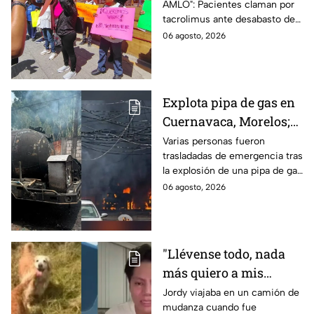
AMLO": Pacientes claman por
medicamentos ante
tacrolimus ante desabasto de
desabasto en IMSS
medicamentos en hospital del
06 agosto, 2026
Puebla
IMSS Puebla; hay 900
personas están afectadas.
Explota pipa de gas en
Cuernavaca, Morelos;
se reportan más de 20
Varias personas fueron
trasladadas de emergencia tras
personas con
la explosión de una pipa de gas
quemaduras
cerca de la colonia Las
06 agosto, 2026
Granjas, en Cuernavaca,
Morelos.
"Llévense todo, nada
más quiero a mis
perritas": Asaltan a un
Jordy viajaba en un camión de
mudanza cuando fue
joven, vacían sus