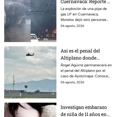
Cuernavaca: Reporte de
víctimas tras estallido
La explosión de una pipa de
gas LP en Cuernavaca,
en Morelos
Morelos dejó seis personas
hospitalizadas. IMSS informó
06 agosto, 2026
que las pacientes siguen
internadas y aún no hay parte
médico.
Así es el penal del
Altiplano donde
permanecerá Ángel
Ángel Aguirre permanecerá en
el penal del Altiplano por el
Aguirre por caso
caso de Ayotzinapa. Conoce
Ayotzinapa
dónde está, cómo es esta
06 agosto, 2026
prisión de máxima seguridad y
su historia.
Investigan embarazo
de niña de 11 años en