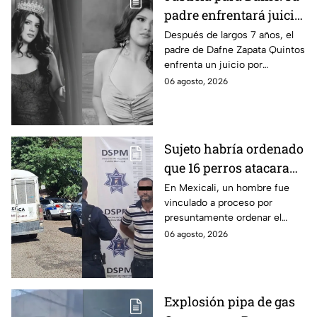
padre enfrentará juicio
por presunto abuso
Después de largos 7 años, el
padre de Dafne Zapata Quintos
cometido en 2019 en
enfrenta un juicio por
Tamaulipas
presuntamente abusar de la
06 agosto, 2026
menor cuando ella tenía
apenas 6 años.
Sujeto habría ordenado
que 16 perros atacaran
a su hermana con
En Mexicali, un hombre fue
vinculado a proceso por
discapacidad en
presuntamente ordenar el
Mexicali, BC
ataque de 16 perros contra su
06 agosto, 2026
hermana, quien tenía
discapacidad auditiva.
Explosión pipa de gas