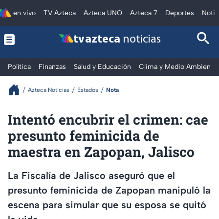
en vivo
TV Azteca
Azteca UNO
Azteca 7
Deportes
Notic
tv azteca
noticias
Política
Finanzas
Salud y Educación
Clima y Medio Ambiente
Azteca Noticias
Estados
Nota
Intentó encubrir el crimen: cae
presunto feminicida de
maestra en Zapopan, Jalisco
La Fiscalía de Jalisco aseguró que el
presunto feminicida de Zapopan manipuló la
escena para simular que su esposa se quitó