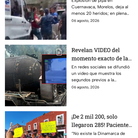
desesperación y el
Explosión de pipa en
Cuernavaca, Morelos, deja al
llanto de un niño;
menos 20 heridos; en plena
adultos desatan pelea
emergencia, dos hombres
06 agosto, 2026
tras explosión de pipa
comenzaron a pelear mientras
en Cuernavaca
un niño lloraba en el lugar.
Revelan VIDEO del
momento exacto de la
explosión de pipa de
En redes sociales se difundió
un video que muestra los
gas en Cuernavaca,
segundos previos a la
Morelos
explosión de una pipa de gas
06 agosto, 2026
LP en Cuernavaca, Morelos.
¡De 2 mil 200, solo
llegaron 285! Pacientes
claman por
“No existe la Dinamarca de