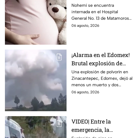
Matamoros,
Nohemí se encuentra
internada en el Hospital
Tamaulipas; ¿qué pasó
General No. 13 de Matamoros
con Nohemí?
tras complicaciones por un
06 agosto, 2026
embarazo infantil; la Fiscalía de
Tamaulipas ya investiga.
¡Alarma en el Edomex!
Brutal explosión de
polvorín en Santa
Una explosión de polvorín en
Zinacantepec, Edomex, dejó al
María del Monte,
menos un muerto y dos
Zinacantepec; reportan
heridos; autoridades atiende la
06 agosto, 2026
al menos un muerto y
emergencia tras el estallido de
heridos
un taller clandestino.
VIDEO| Entre la
emergencia, la