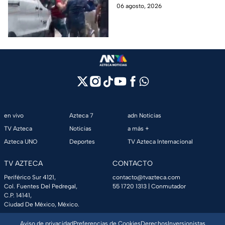
emergencia, dos hombres
06 agosto, 2026
tras explosión de pipa
comenzaron a pelear mientras
en Cuernavaca
un niño lloraba en el lugar.
en vivo
Azteca 7
adn Noticias
TV Azteca
Noticias
a más +
Azteca UNO
Deportes
TV Azteca Internacional
TV AZTECA
CONTACTO
Periférico Sur 4121,
contacto@tvazteca.com
Col. Fuentes Del Pedregal,
55 1720 1313
| Conmutador
C.P. 14141,
Ciudad De México, México.
Aviso de privacidad
Preferencias de Cookies
Derechos
Inversionistas