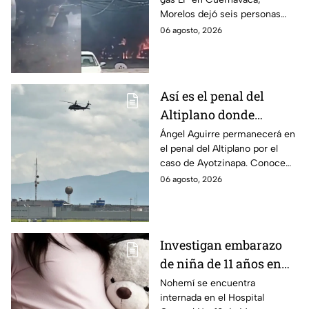
en Morelos
Morelos dejó seis personas
hospitalizadas. IMSS informó
06 agosto, 2026
que las pacientes siguen
internadas y aún no hay parte
médico.
Así es el penal del
Altiplano donde
permanecerá Ángel
Ángel Aguirre permanecerá en
el penal del Altiplano por el
Aguirre por caso
caso de Ayotzinapa. Conoce
Ayotzinapa
dónde está, cómo es esta
06 agosto, 2026
prisión de máxima seguridad y
su historia.
Investigan embarazo
de niña de 11 años en
Matamoros,
Nohemí se encuentra
internada en el Hospital
Tamaulipas; ¿qué pasó