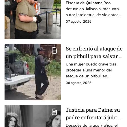
prioritario en Playa del
Fiscalía de Quintana Roo
detuvo en Jalisco al presunto
Carmen
autor intelectual de violentos
ataques en fraccionamientos
07 agosto, 2026
de Playa del Carmen.
Se enfrentó al ataque de
un pitbull para salvar a
una menor; hoy lucha
Una mujer quedó grave tras
proteger a una menor del
por su vida en Zapopan
ataque de un pitbull en
Zapopan; la víctima sufrió
06 agosto, 2026
severas mordeduras y existe
riesgo de que pierda un brazo.
Justicia para Dafne: su
padre enfrentará juicio
por presunto abuso
Después de largos 7 años, el