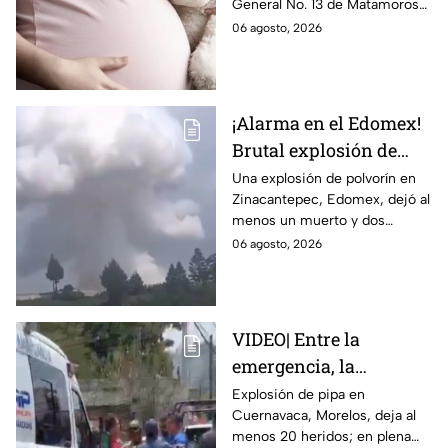
General No. 13 de Matamoros
con Nohemí?
tras complicaciones por un
06 agosto, 2026
embarazo infantil; la Fiscalía de
Tamaulipas ya investiga.
¡Alarma en el Edomex!
Brutal explosión de
polvorín en Santa
Una explosión de polvorín en
Zinacantepec, Edomex, dejó al
María del Monte,
menos un muerto y dos
Zinacantepec; reportan
heridos; autoridades atiende la
06 agosto, 2026
al menos un muerto y
emergencia tras el estallido de
heridos
un taller clandestino.
VIDEO| Entre la
emergencia, la
desesperación y el
Explosión de pipa en
Cuernavaca, Morelos, deja al
llanto de un niño;
menos 20 heridos; en plena
adultos desatan pelea