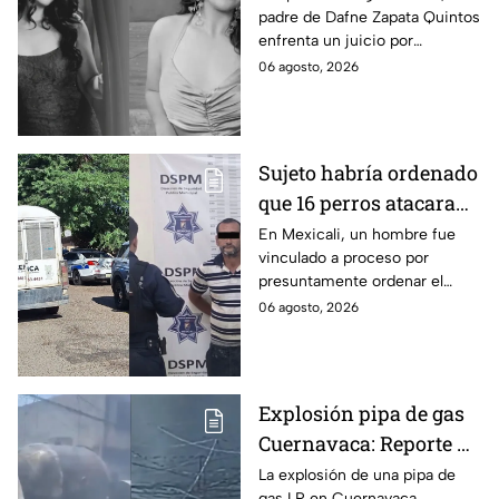
padre de Dafne Zapata Quintos
cometido en 2019 en
enfrenta un juicio por
Tamaulipas
presuntamente abusar de la
06 agosto, 2026
menor cuando ella tenía
apenas 6 años.
Sujeto habría ordenado
que 16 perros atacaran
a su hermana con
En Mexicali, un hombre fue
vinculado a proceso por
discapacidad en
presuntamente ordenar el
Mexicali, BC
ataque de 16 perros contra su
06 agosto, 2026
hermana, quien tenía
discapacidad auditiva.
Explosión pipa de gas
Cuernavaca: Reporte de
víctimas tras estallido
La explosión de una pipa de
gas LP en Cuernavaca,