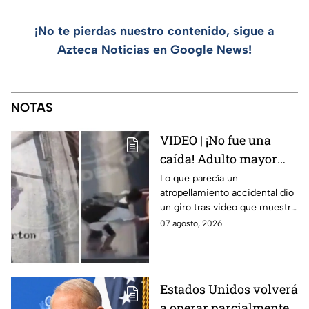
¡No te pierdas nuestro contenido, sigue a
Azteca Noticias en Google News!
NOTAS
VIDEO | ¡No fue una
caída! Adulto mayor
muere atropellado por
Lo que parecía un
atropellamiento accidental dio
tráiler; joven lo empujó
un giro tras video que muestra
en Monterrey
cómo un joven empujó a
07 agosto, 2026
adulto mayor antes de ser
arrollado por un tráiler en
Monterrey.
Estados Unidos volverá
a operar parcialmente