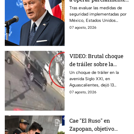
en Michoacán tras
Tras evaluar las medidas de
seguridad implementadas por
suspensión por
México, Estados Unidos
motivos de seguridad
reanudará parcialmente sus
07 agosto, 2026
actividades en Michoacán a
partir del 8 de agosto.
VIDEO: Brutal choque
de tráiler sobre la
avenida Siglo XXI en
Un choque de tráiler en la
avenida Siglo XXI, en
Aguascalientes deja
Aguascalientes, dejó 13
varios heridos y
heridos y varios vehículos
07 agosto, 2026
destrozos
destrozados; el conductor fue
detenido tras la carambola.
Cae "El Ruso" en
Zapopan, objetivo