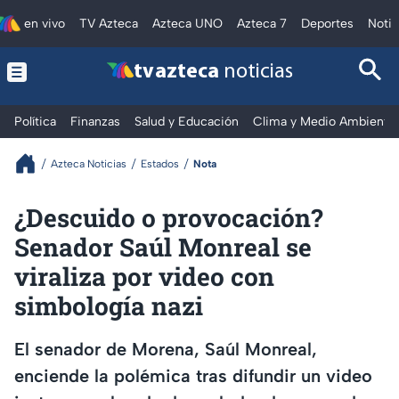
en vivo
TV Azteca
Azteca UNO
Azteca 7
Deportes
Notic
tv azteca
noticias
Política
Finanzas
Salud y Educación
Clima y Medio Ambiente
Azteca Noticias
Estados
Nota
¿Descuido o provocación?
Senador Saúl Monreal se
viraliza por video con
simbología nazi
El senador de Morena, Saúl Monreal,
enciende la polémica tras difundir un video