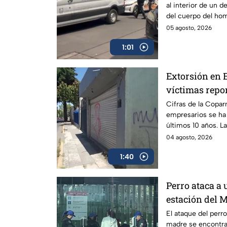
al interior de un d
Juárez
del cuerpo del hom
05 agosto, 2026
1:01
Extorsión en 
víctimas repo
se meten a los
Cifras de la Copar
empresarios se ha
últimos 10 años. L
avance contra grup
04 agosto, 2026
1:40
Perro ataca a
estación del
El ataque del perro
madre se encontrab