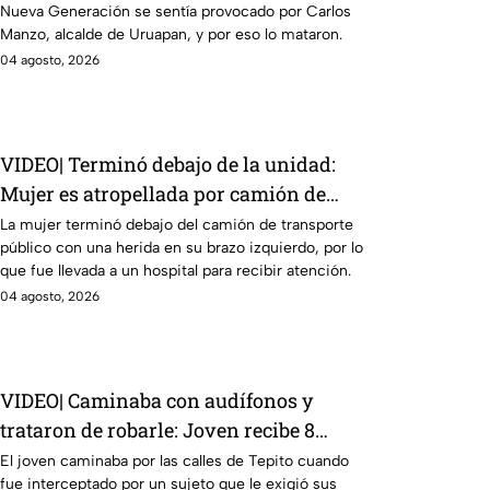
Nueva Generación se sentía provocado por Carlos
Manzo, alcalde de Uruapan, y por eso lo mataron.
04 agosto, 2026
VIDEO| Terminó debajo de la unidad:
Mujer es atropellada por camión de
transporte público en la México-
La mujer terminó debajo del camión de transporte
público con una herida en su brazo izquierdo, por lo
Tacuba; logra sobrevivir
que fue llevada a un hospital para recibir atención.
04 agosto, 2026
VIDEO| Caminaba con audífonos y
trataron de robarle: Joven recibe 8
puñaladas en Tepito tras resistirse a un
El joven caminaba por las calles de Tepito cuando
fue interceptado por un sujeto que le exigió sus
asalto