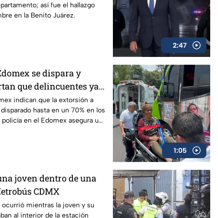
epartamento; así fue el hallazgo
bre en la Benito Juárez.
2:47
Edomex se dispara y
rtan que delincuentes ya
 locales
mex indican que la extorsión a
 disparado hasta en un 70% en los
a policía en el Edomex asegura un
os dedicados a este delito.
1:05
 una joven dentro de una
 Metrobús CDMX
 ocurrió mientras la joven y su
an al interior de la estación