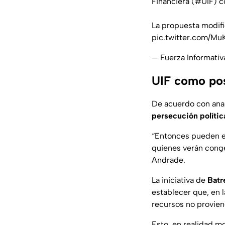
Financiera (
#UIF
) c
La propuesta modific
pic.twitter.com/M
— Fuerza Informati
UIF como pos
De acuerdo con anal
persecución polític
“Entonces pueden es
quienes verán conge
Andrade.
La iniciativa de
Batr
establecer que, en 
recursos no proviene
Esto, en realidad m