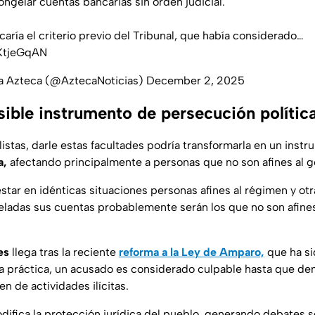
ongelar cuentas bancarias sin orden judicial.
aría el criterio previo del Tribunal, que había considerado…
uKtjeGqAN
va Azteca (@AztecaNoticias)
December 2, 2025
ible instrumento de persecución polític
istas, darle estas facultades podría transformarla en un inst
a,
afectando principalmente a personas que no son afines al g
tar en idénticas situaciones personas afines al régimen y otra
ladas sus cuentas probablemente serán los que no son afines 
es
llega tras la reciente
reforma a la Ley de Amparo,
que ha si
la práctica, un acusado es considerado culpable hasta que d
n de actividades ilícitas.
odifica la protección jurídica del pueblo, generando debates