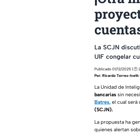
proyec
cuentas
La SCJN discuti
UIF congelar cu
Publicado 01/12/2025 | 🕑 
Por:
Ricardo Torres-Iveth 
La Unidad de Intelig
bancarias
sin neces
Batres
, el cual ser
(SCJN).
La propuesta ha gen
quienes alertan sob