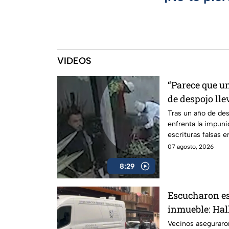
VIDEOS
“Parece que un
de despojo lle
su casa ante l
Tras un año de des
enfrenta la impuni
autoridades
escrituras falsas e
Propiedad.
07 agosto, 2026
8:29
Escucharon es
inmueble: Hal
en departamen
Vecinos aseguraro