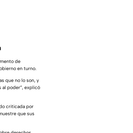
a
rumento de
obierno en turno.
s que no lo son, y
al poder”, explicó
do criticada por
emuestre que sus
 sobre derechos