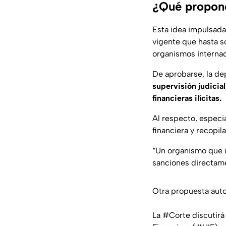
¿Qué propone
Esta idea impulsada 
vigente que hasta s
organismos internac
De aprobarse, la d
supervisión judicial
financieras ilícitas.
Al respecto, especi
financiera y recopil
“Un organismo que ú
sanciones directame
Otra propuesta autor
La
#Corte
discutirá