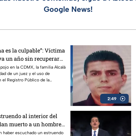
Google News!
a es la culpable”: Víctima
va un año sin recuperar
a indiferencia de las
pojo en la CDMX, la familia Alcalá
dad de un juez y el uso de
n el Registro Público de la
2:49
truendo al interior del
lan muerto a un hombre
to de San Simón, Benito
n haber escuchado un estruendo