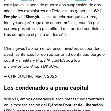
este jueves la pena de muerte con suspensión de dos
años a dos exministros de Defensa: los generales
Wei
Fenghe
y
Li Shangfu
. La sentencia, aunque extrema,
incluye una prórroga que conmutará la ejecución por
cadena perpetua sin posibilidad de libertad condicional
tras cumplirse el plazo de dos años.
China gives two former defense ministers suspended
death sentences for corruption amid continued purge of
country's military
https://t.co/jHo3bqgTqw
pic.twitter.com/TcpmDKbCy6
— CNN (@CNN)
May 7, 2026
Los condenados a pena capital
Wei y Li, ambos generales fueron piezas fundamentales
en la modernización del
Ejército Popular de Liberación
(EPL)
, pero terminaron devorados por la misma