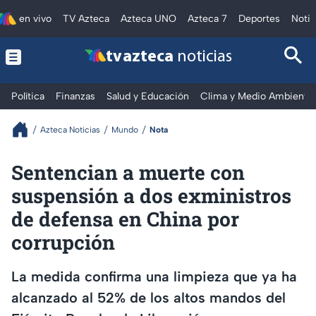
en vivo
TV Azteca
Azteca UNO
Azteca 7
Deportes
Notic
tv azteca
noticias
Política
Finanzas
Salud y Educación
Clima y Medio Ambiente
Azteca Noticias
Mundo
Nota
Sentencian a muerte con
suspensión a dos exministros
de defensa en China por
corrupción
La medida confirma una limpieza que ya ha
alcanzado al 52% de los altos mandos del