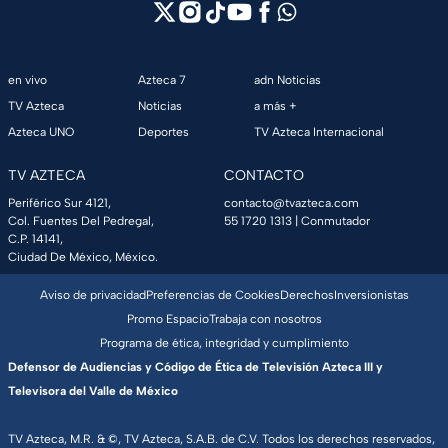
en vivo
Azteca 7
adn Noticias
TV Azteca
Noticias
a más +
Azteca UNO
Deportes
TV Azteca Internacional
TV AZTECA
CONTACTO
Periférico Sur 4121,
contacto@tvazteca.com
Col. Fuentes Del Pedregal,
55 1720 1313
| Conmutador
C.P. 14141,
Ciudad De México, México.
Aviso de privacidad
Preferencias de Cookies
Derechos
Inversionistas
Promo Espacio
Trabaja con nosotros
Programa de ética, integridad y cumplimiento
Defensor de Audiencias y Código de Ética de Televisión Azteca III y
Televisora del Valle de México
TV Azteca, M.R. & ©, TV Azteca, S.A.B. de C.V. Todos los derechos reservados,