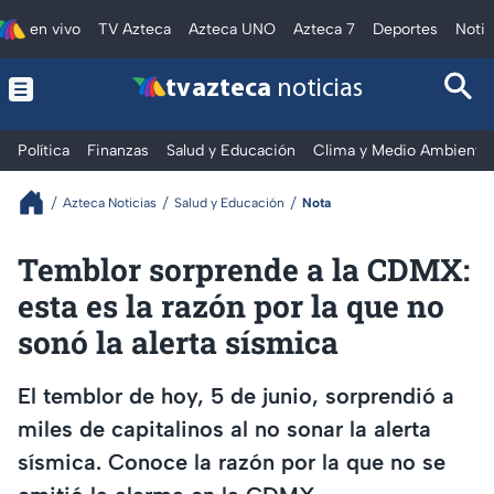
en vivo
TV Azteca
Azteca UNO
Azteca 7
Deportes
Notic
tv azteca
noticias
Política
Finanzas
Salud y Educación
Clima y Medio Ambiente
Azteca Noticias
Salud y Educación
Nota
Temblor sorprende a la CDMX:
esta es la razón por la que no
sonó la alerta sísmica
El temblor de hoy, 5 de junio, sorprendió a
miles de capitalinos al no sonar la alerta
sísmica. Conoce la razón por la que no se