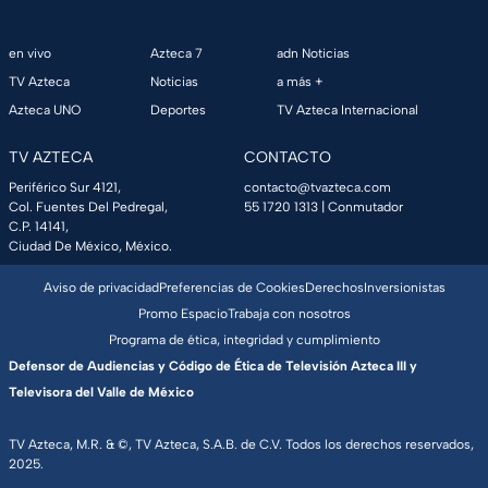
en vivo
Azteca 7
adn Noticias
TV Azteca
Noticias
a más +
Azteca UNO
Deportes
TV Azteca Internacional
TV AZTECA
CONTACTO
Periférico Sur 4121,
contacto@tvazteca.com
Col. Fuentes Del Pedregal,
55 1720 1313
| Conmutador
C.P. 14141,
Ciudad De México, México.
Aviso de privacidad
Preferencias de Cookies
Derechos
Inversionistas
Promo Espacio
Trabaja con nosotros
Programa de ética, integridad y cumplimiento
Defensor de Audiencias y Código de Ética de Televisión Azteca III y
Televisora del Valle de México
TV Azteca, M.R. & ©, TV Azteca, S.A.B. de C.V. Todos los derechos reservados,
2025.