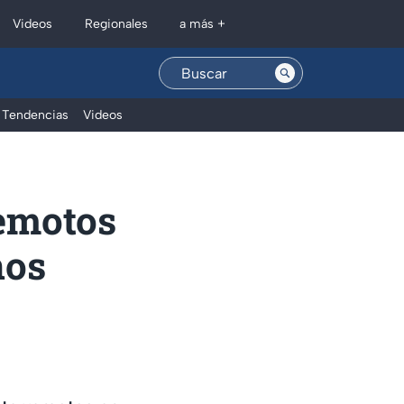
Regionales
Videos
a más +
Tendencias
Videos
remotos
nos