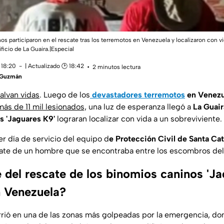
 participaron en el rescate tras los terremotos en Venezuela y localizaron con vi
icio de La Guaira.|Especial
 18:20
| Actualizado 🕑 18:42
2 minutos lectura
a Guzmán
alvan vidas
. Luego de los
devastadores terremotos
en Venezu
ás de 11 mil lesionados,
una luz de esperanza llegó a
La Guair
s 'Jaguares K9'
lograran localizar con vida a un sobreviviente.
r día de servicio del equipo d
e Protección Civil de Santa Ca
cate de un hombre que se encontraba entre los escombros de
 del rescate de los binomios caninos 'Ja
 Venezuela?
rrió en una de las zonas más golpeadas por la emergencia, do