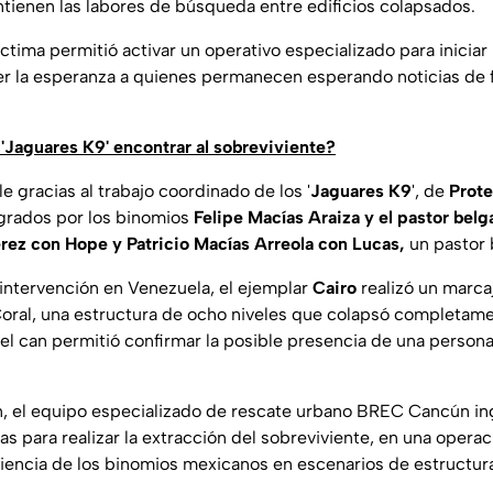
ntienen las labores de búsqueda entre edificios colapsados.
íctima permitió activar un operativo especializado para inicia
er la esperanza a quienes permanecen esperando noticias de f
'Jaguares K9' encontrar al sobreviviente?
le gracias al trabajo coordinado de los '
Jaguares K9
', de
Prote
egrados por los binomios
Felipe Macías Araiza y el pastor belg
érez con Hope y Patricio Macías Arreola con Lucas,
un pastor 
intervención en Venezuela, el ejemplar
Cairo
realizó un marcaj
 Coral, una estructura de ocho niveles que colapsó completame
 el can permitió confirmar la posible presencia de una persona
n, el equipo especializado de rescate urbano BREC Cancún in
s para realizar la extracción del sobreviviente, en una opera
iencia de los binomios mexicanos en escenarios de estructur