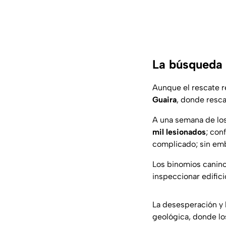
La búsqueda 
Aunque el rescate r
Guaira
, donde resc
A una semana de lo
mil lesionados
; con
complicado; sin emb
Los binomios canino
inspeccionar edifici
La desesperación y 
geológica, donde lo