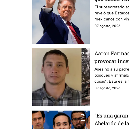
criminales
El subsecretario a
reveló que Estados
mexicanos con vín
07 agosto, 2026
Aaron Farinac
provocar ince
Asesinó a su padre
bosques y afirmaba
cosas”. Esta es la 
responsable de los
07 agosto, 2026
"Es una garant
Abelardo de l