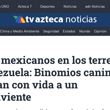
a UNO
Azteca 7
Deportes
Noticias
adn Noticias
tv azteca
noticias
Clima y Medio Ambiente
Seguridad
Estados
Mundo
Opinión
 mexicanos en los ter
ezuela: Binomios cani
an con vida a un
iviente