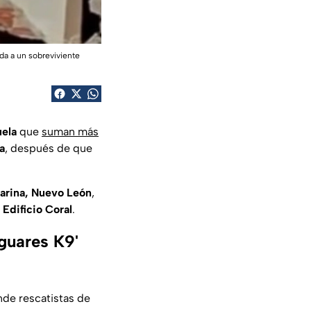
da a un sobreviviente
ela
que
suman más
a
, después de que
tarina, Nuevo León
,
l
Edificio Coral
.
guares K9'
nde rescatistas de