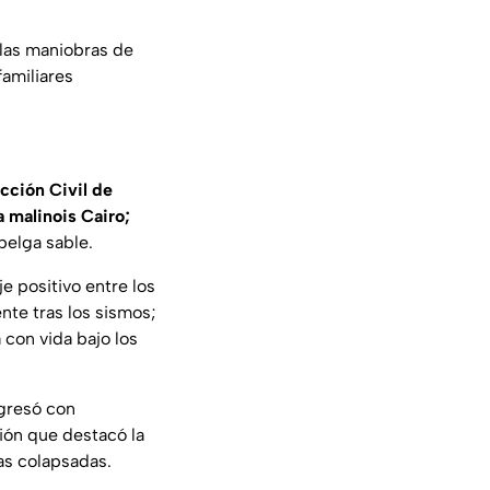
r las maniobras de
amiliares
cción Civil de
a malinois Cairo;
belga sable.
e positivo entre los
nte tras los sismos;
 con vida bajo los
gresó con
ción que destacó la
as colapsadas.