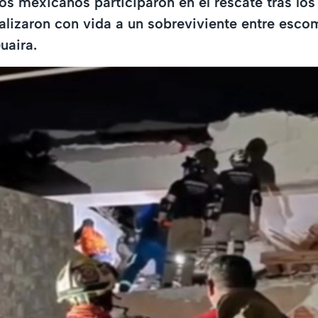
s mexicanos participaron en el rescate tras los
alizaron con vida a un sobreviviente entre esco
uaira.