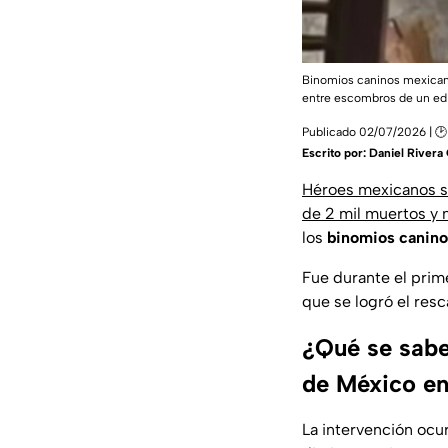
Binomios caninos mexicanos
entre escombros de un edif
Publicado 02/07/2026 | 🕑
Escrito por:
Daniel River
Héroes mexicanos s
de 2 mil muertos y m
los
binomios canino
Fue durante el prime
que se logró el res
¿Qué se sabe
de México en
La intervención ocu