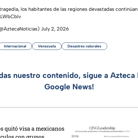
tragedia, los habitantes de las regiones devastadas continúa
GLLWbCblv
(@AztecaNoticias)
July 2, 2026
Internacional
Venezuela
Desastres naturales
rdas nuestro contenido, sigue a Azteca 
Google News!
s quitó visa a mexicanos
nculos con grupos