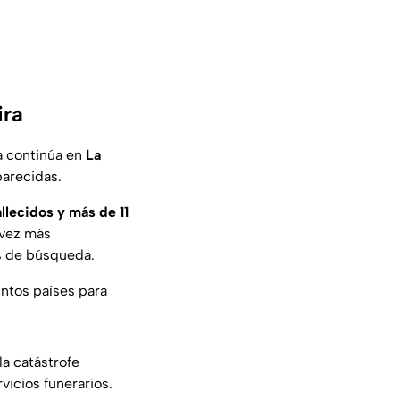
ira
ia continúa en
La
parecidas.
allecidos y más de 11
 vez más
es de búsqueda.
ntos países para
la catástrofe
icios funerarios.