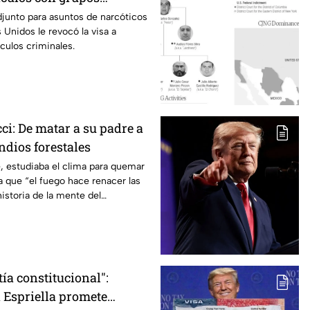
djunto para asuntos de narcóticos
 Unidos le revocó la visa a
culos criminales.
ci: De matar a su padre a
ndios forestales
, estudiaba el clima para quemar
 que “el fuego hace renacer las
historia de la mente del
 devastadores incendios.
ía constitucional":
a Espriella promete