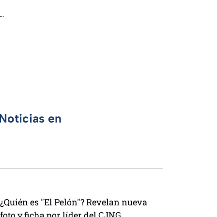
n…
Noticias en
¿Quién es "El Pelón"? Revelan nueva
foto y ficha por líder del CJNG