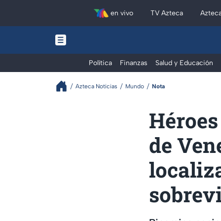
en vivo
TV Azteca
Aztec
Política
Finanzas
Salud y Educación
Azteca Noticias
Mundo
Nota
Héroes
de Ven
localiz
sobrev