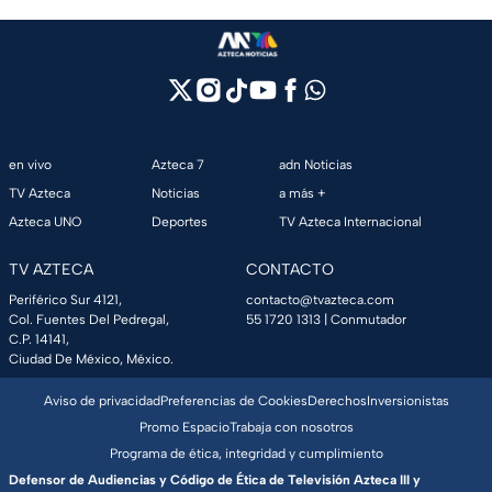
en vivo
Azteca 7
adn Noticias
TV Azteca
Noticias
a más +
Azteca UNO
Deportes
TV Azteca Internacional
TV AZTECA
CONTACTO
Periférico Sur 4121,
contacto@tvazteca.com
Col. Fuentes Del Pedregal,
55 1720 1313
| Conmutador
C.P. 14141,
Ciudad De México, México.
Aviso de privacidad
Preferencias de Cookies
Derechos
Inversionistas
Promo Espacio
Trabaja con nosotros
Programa de ética, integridad y cumplimiento
Defensor de Audiencias y Código de Ética de Televisión Azteca III y