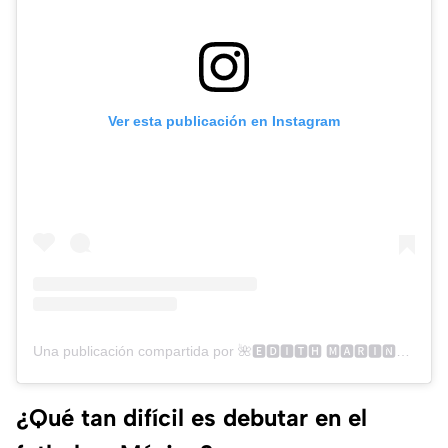
Ver esta publicación en Instagram
Una publicación compartida por 🌺🅴🅳🅸🆃🅷 🅼🅰🆁🅸́🅽🌺 (@edithmp20)
¿Qué tan difícil es debutar en el