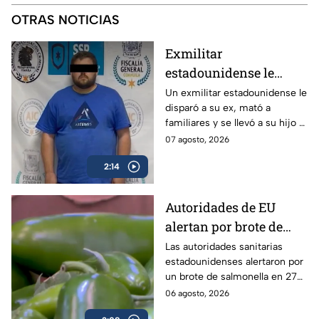
OTRAS NOTICIAS
Exmilitar
estadounidense le
disparó a su ex en
Un exmilitar estadounidense le
disparó a su ex, mató a
Saltillo, mató a
familiares y se llevó a su hijo a
familiares y se llevó a
la frontera.
07 agosto, 2026
su hijo
2:14
Autoridades de EU
alertan por brote de
Salmonella en cultivos
Las autoridades sanitarias
estadounidenses alertaron por
de jalapeño en México
un brote de salmonella en 27
estados vinculados a el chile
06 agosto, 2026
jalapeño cultivados en México.