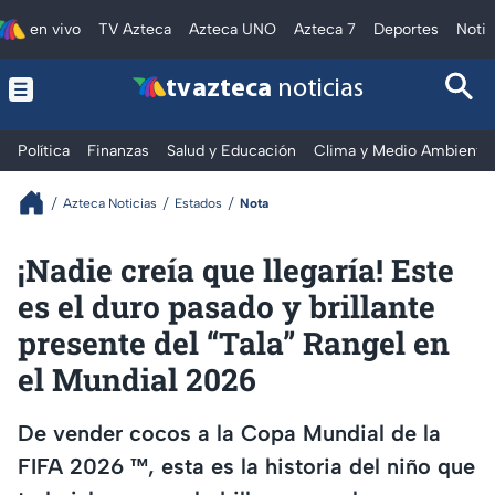
en vivo
TV Azteca
Azteca UNO
Azteca 7
Deportes
Notic
tv azteca
noticias
Política
Finanzas
Salud y Educación
Clima y Medio Ambiente
Azteca Noticias
Estados
Nota
¡Nadie creía que llegaría! Este
es el duro pasado y brillante
presente del “Tala” Rangel en
el Mundial 2026
De vender cocos a la Copa Mundial de la
FIFA 2026 ™, esta es la historia del niño que