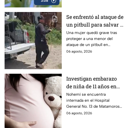
3:08
Se enfrentó al ataque de
un pitbull para salvar a
una menor; hoy lucha
Una mujer quedó grave tras
proteger a una menor del
por su vida en Zapopan
ataque de un pitbull en
Zapopan; la víctima sufrió
06 agosto, 2026
severas mordeduras y existe
riesgo de que pierda un brazo.
Investigan embarazo
de niña de 11 años en
Matamoros,
Nohemí se encuentra
internada en el Hospital
Tamaulipas; ¿qué pasó
General No. 13 de Matamoros
con Nohemí?
tras complicaciones por un
06 agosto, 2026
embarazo infantil; la Fiscalía de
Tamaulipas ya investiga.