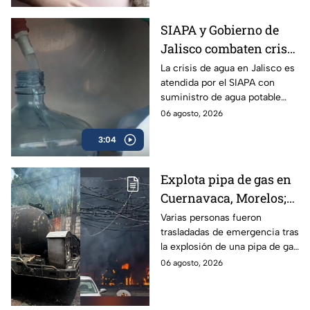
SIAPA y Gobierno de
Jalisco combaten crisis
de agua y llevan
La crisis de agua en Jalisco es
atendida por el SIAPA con
suministro potable
suministro de agua potable
gratuito a colonias
gratuito, nuevas obras de
06 agosto, 2026
afectadas
potabilización y apoyo en
3:04
colonias afectadas.
Explota pipa de gas en
Cuernavaca, Morelos;
se reportan más de 20
Varias personas fueron
trasladadas de emergencia tras
personas con
la explosión de una pipa de gas
quemaduras
cerca de la colonia Las
06 agosto, 2026
Granjas, en Cuernavaca,
Morelos.