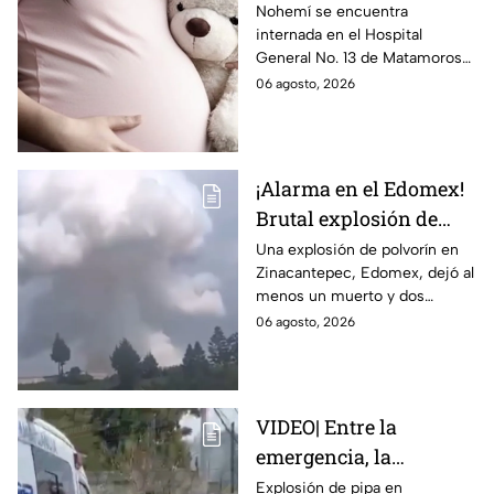
Matamoros,
Nohemí se encuentra
internada en el Hospital
Tamaulipas; ¿qué pasó
General No. 13 de Matamoros
con Nohemí?
tras complicaciones por un
06 agosto, 2026
embarazo infantil; la Fiscalía de
Tamaulipas ya investiga.
¡Alarma en el Edomex!
Brutal explosión de
polvorín en Santa
Una explosión de polvorín en
Zinacantepec, Edomex, dejó al
María del Monte,
menos un muerto y dos
Zinacantepec; reportan
heridos; autoridades atiende la
06 agosto, 2026
al menos un muerto y
emergencia tras el estallido de
heridos
un taller clandestino.
VIDEO| Entre la
emergencia, la
desesperación y el
Explosión de pipa en