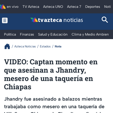
en vivo
TV Azteca
Azteca UNO
Azteca 7
Deportes
Notic
tv azteca
noticias
Política
Finanzas
Salud y Educación
Clima y Medio Ambiente
Azteca Noticias
Estados
Nota
VIDEO: Captan momento en
que asesinan a Jhandry,
mesero de una taquería en
Chiapas
Jhandry fue asesinado a balazos mientras
trabajaba como mesero en una taquería de