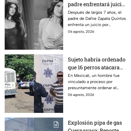
padre enfrentará juicio
por presunto abuso
Después de largos 7 años, el
padre de Dafne Zapata Quintos
cometido en 2019 en
enfrenta un juicio por
Tamaulipas
presuntamente abusar de la
06 agosto, 2026
menor cuando ella tenía
apenas 6 años.
Sujeto habría ordenado
que 16 perros atacaran
a su hermana con
En Mexicali, un hombre fue
vinculado a proceso por
discapacidad en
presuntamente ordenar el
Mexicali, BC
ataque de 16 perros contra su
06 agosto, 2026
hermana, quien tenía
discapacidad auditiva.
Explosión pipa de gas
Cuernavaca: Reporte de