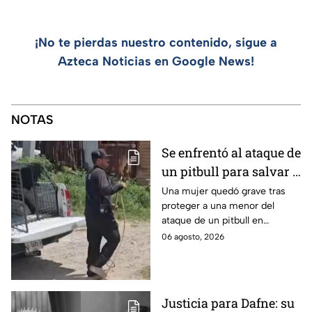
¡No te pierdas nuestro contenido, sigue a
Azteca Noticias en Google News!
NOTAS
Se enfrentó al ataque de
un pitbull para salvar a
una menor; hoy lucha
Una mujer quedó grave tras
proteger a una menor del
por su vida en Zapopan
ataque de un pitbull en
Zapopan; la víctima sufrió
06 agosto, 2026
severas mordeduras y existe
riesgo de que pierda un brazo.
Justicia para Dafne: su