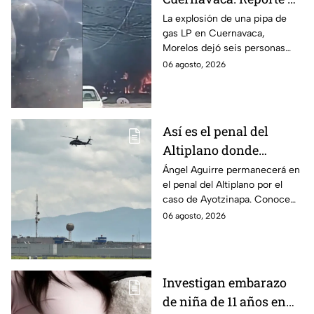
víctimas tras estallido
La explosión de una pipa de
gas LP en Cuernavaca,
en Morelos
Morelos dejó seis personas
hospitalizadas. IMSS informó
06 agosto, 2026
que las pacientes siguen
internadas y aún no hay parte
médico.
Así es el penal del
Altiplano donde
permanecerá Ángel
Ángel Aguirre permanecerá en
el penal del Altiplano por el
Aguirre por caso
caso de Ayotzinapa. Conoce
Ayotzinapa
dónde está, cómo es esta
06 agosto, 2026
prisión de máxima seguridad y
su historia.
Investigan embarazo
de niña de 11 años en