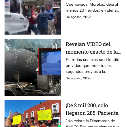
Cuernavaca, Morelos, deja al
llanto de un niño;
menos 20 heridos; en plena
adultos desatan pelea
emergencia, dos hombres
06 agosto, 2026
tras explosión de pipa
comenzaron a pelear mientras
en Cuernavaca
un niño lloraba en el lugar.
Revelan VIDEO del
momento exacto de la
explosión de pipa de
En redes sociales se difundió
un video que muestra los
gas en Cuernavaca,
segundos previos a la
Morelos
explosión de una pipa de gas
06 agosto, 2026
LP en Cuernavaca, Morelos.
¡De 2 mil 200, solo
llegaron 285! Pacientes
claman por
“No existe la Dinamarca de
AMLO": Pacientes claman por