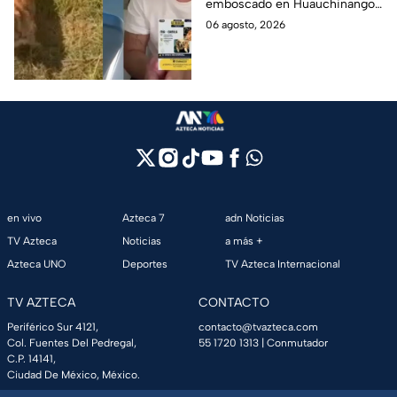
emboscado en Huauchinango,
cuentas y le roban a sus
Puebla, Además de quitarle
06 agosto, 2026
mascotas en
sus pertenencias, los
Huauchinango, Puebla
criminales se llevaron a sus
perritas.
en vivo
Azteca 7
adn Noticias
TV Azteca
Noticias
a más +
Azteca UNO
Deportes
TV Azteca Internacional
TV AZTECA
CONTACTO
Periférico Sur 4121,
contacto@tvazteca.com
Col. Fuentes Del Pedregal,
55 1720 1313
| Conmutador
C.P. 14141,
Ciudad De México, México.