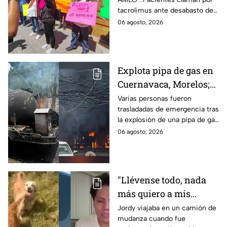
medicamentos ante
tacrolimus ante desabasto de
desabasto en IMSS
medicamentos en hospital del
06 agosto, 2026
Puebla
IMSS Puebla; hay 900
personas están afectadas.
Explota pipa de gas en
Cuernavaca, Morelos;
se reportan más de 20
Varias personas fueron
trasladadas de emergencia tras
personas con
la explosión de una pipa de gas
quemaduras
cerca de la colonia Las
06 agosto, 2026
Granjas, en Cuernavaca,
Morelos.
"Llévense todo, nada
más quiero a mis
perritas": Asaltan a un
Jordy viajaba en un camión de
mudanza cuando fue
joven, vacían sus