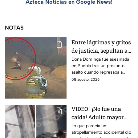
Azteca Noticias en Google News!
NOTAS
Entre lágrimas y gritos
de justicia, sepultan a
doña Dominga, la
Doña Dominga fue asesinada
en Puebla tras un presunto
abuelita asesinada tras
asalto cuando regresaba a
asalto en Amozoc,
casa; familiares y amigos la
08 agosto, 2026
Puebla
despidieron entre lágrimas y
exigieron justicia.
VIDEO | ¡No fue una
caída! Adulto mayor
muere atropellado por
Lo que parecía un
atropellamiento accidental dio
tráiler; joven lo empujó