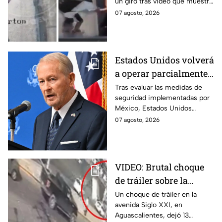
un giro tras video que muestra
en Monterrey
cómo un joven empujó a
07 agosto, 2026
adulto mayor antes de ser
arrollado por un tráiler en
Monterrey.
Estados Unidos volverá
a operar parcialmente
en Michoacán tras
Tras evaluar las medidas de
seguridad implementadas por
suspensión por
México, Estados Unidos
motivos de seguridad
reanudará parcialmente sus
07 agosto, 2026
actividades en Michoacán a
partir del 8 de agosto.
VIDEO: Brutal choque
de tráiler sobre la
avenida Siglo XXI en
Un choque de tráiler en la
avenida Siglo XXI, en
Aguascalientes deja
Aguascalientes, dejó 13
varios heridos y