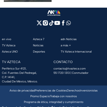
en vivo
Azteca 7
adn Noticias
TV Azteca
Noticias
a más +
Azteca UNO
Deportes
TV Azteca Internacional
TV AZTECA
CONTACTO
Periférico Sur 4121,
contacto@tvazteca.com
Col. Fuentes Del Pedregal,
55 1720 1313
| Conmutador
C.P. 14141,
Ciudad De México, México.
Aviso de privacidad
Preferencias de Cookies
Derechos
Inversionistas
Promo Espacio
Trabaja con nosotros
Programa de ética, integridad y cumplimiento