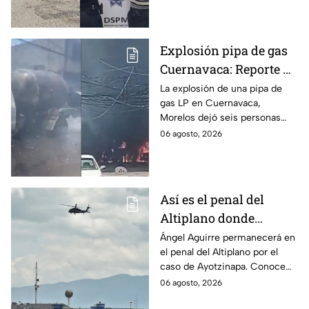
discapacidad auditiva.
Explosión pipa de gas
Cuernavaca: Reporte de
víctimas tras estallido
La explosión de una pipa de
gas LP en Cuernavaca,
en Morelos
Morelos dejó seis personas
hospitalizadas. IMSS informó
06 agosto, 2026
que las pacientes siguen
internadas y aún no hay parte
médico.
Así es el penal del
Altiplano donde
permanecerá Ángel
Ángel Aguirre permanecerá en
el penal del Altiplano por el
Aguirre por caso
caso de Ayotzinapa. Conoce
Ayotzinapa
dónde está, cómo es esta
06 agosto, 2026
prisión de máxima seguridad y