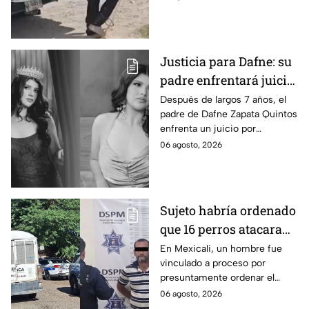
severas mordeduras y existe
riesgo de que pierda un brazo.
Justicia para Dafne: su
padre enfrentará juicio
por presunto abuso
Después de largos 7 años, el
padre de Dafne Zapata Quintos
cometido en 2019 en
enfrenta un juicio por
Tamaulipas
presuntamente abusar de la
06 agosto, 2026
menor cuando ella tenía
apenas 6 años.
Sujeto habría ordenado
que 16 perros atacaran
a su hermana con
En Mexicali, un hombre fue
vinculado a proceso por
discapacidad en
presuntamente ordenar el
Mexicali, BC
ataque de 16 perros contra su
06 agosto, 2026
hermana, quien tenía