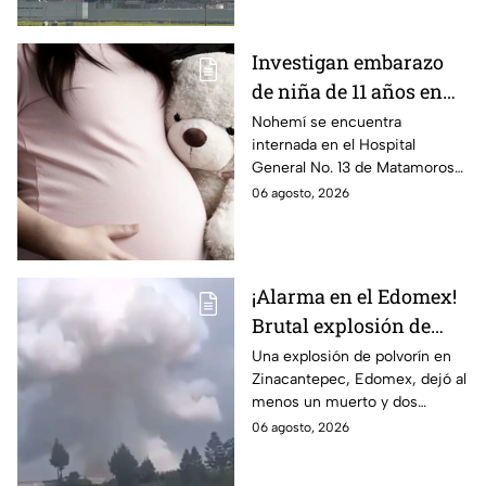
su historia.
Investigan embarazo
de niña de 11 años en
Matamoros,
Nohemí se encuentra
internada en el Hospital
Tamaulipas; ¿qué pasó
General No. 13 de Matamoros
con Nohemí?
tras complicaciones por un
06 agosto, 2026
embarazo infantil; la Fiscalía de
Tamaulipas ya investiga.
¡Alarma en el Edomex!
Brutal explosión de
polvorín en Santa
Una explosión de polvorín en
Zinacantepec, Edomex, dejó al
María del Monte,
menos un muerto y dos
Zinacantepec; reportan
heridos; autoridades atiende la
06 agosto, 2026
al menos un muerto y
emergencia tras el estallido de
heridos
un taller clandestino.