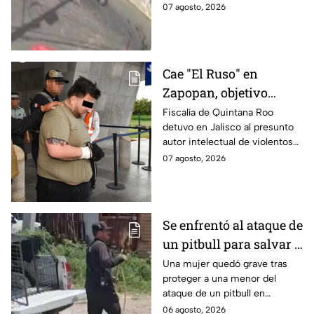
heridos y varios vehículos
07 agosto, 2026
destrozos
destrozados; el conductor fue
detenido tras la carambola.
Cae "El Ruso" en
Zapopan, objetivo
prioritario en Playa del
Fiscalía de Quintana Roo
detuvo en Jalisco al presunto
Carmen
autor intelectual de violentos
ataques en fraccionamientos
07 agosto, 2026
de Playa del Carmen.
Se enfrentó al ataque de
un pitbull para salvar a
una menor; hoy lucha
Una mujer quedó grave tras
proteger a una menor del
por su vida en Zapopan
ataque de un pitbull en
Zapopan; la víctima sufrió
06 agosto, 2026