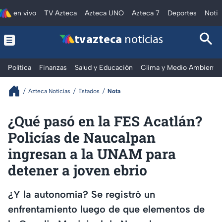
en vivo
TV Azteca
Azteca UNO
Azteca 7
Deportes
Notic
tv azteca
noticias
Política
Finanzas
Salud y Educación
Clima y Medio Ambiente
Azteca Noticias
Estados
Nota
¿Qué pasó en la FES Acatlán?
Policías de Naucalpan
ingresan a la UNAM para
detener a joven ebrio
¿Y la autonomía? Se registró un
enfrentamiento luego de que elementos de