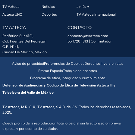
TV Azteca
Noticias
a más +
Azteca UNO
Deportes
TV Azteca Internacional
TV AZTECA
CONTACTO
Periférico Sur 4121,
contacto@tvazteca.com
Col. Fuentes Del Pedregal,
55 1720 1313
| Conmutador
C.P. 14141,
Ciudad De México, México.
Aviso de privacidad
Preferencias de Cookies
Derechos
Inversionistas
Promo Espacio
Trabaja con nosotros
Programa de ética, integridad y cumplimiento
Defensor de Audiencias y Código de Ética de Televisión Azteca III y
Televisora del Valle de México
TV Azteca, M.R. & ©, TV Azteca, S.A.B. de C.V. Todos los derechos reservados,
2025.
Queda prohibida la reproducción total o parcial sin la autorización previa,
expresa y por escrito de su titular.