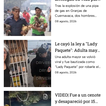
rescatar a sus perritos
Tras la explosión de una pipa
de gas en Granjas de
tras la explosión de
Cuernavaca, dos hombres
pipa de gas en
arriesgaron su vida para volver
08 agosto, 2026
Cuernavaca
por sus perritos y ponerlos a
salvo de la tragedia.
Le cayó la ley a "Lady
Paquete": Adulta mayor
le roba celular a
Una adulta mayor se volvió
viral y fue bautizada como
repartidor y la policía
“Lady Paquete” por robarle el
va por ella a su casa
celular a un repartidor en
08 agosto, 2026
Coacalco, Estado de México.
VIDEO| Fue a un cenote
y desapareció por 15