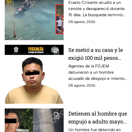
días; así encontraron al
Erasto Crisanto acudió a un
cenote y desapareció durante
pescador Erasto
15 días. La búsqueda terminó
Crisanto
cuando el pescador fue
08 agosto, 2026
localizado con vida. Esto es lo
que se sabe.
Se metió a su casa y le
exigió 100 mil pesos
para devolvérsela; cae
Agentes de la FGJEM
detuvieron a un hombre
otro por despojo en
acusado de despojo e intento
Edomex
de extorsión en el Edomex.
08 agosto, 2026
Detienen al hombre que
empujó a adulto mayor
contra tráiler; provocó
Un hombre fue detenido en