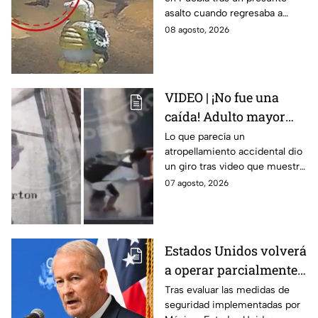
abuelita asesinada tras
asalto cuando regresaba a
asalto en Amozoc,
casa; familiares y amigos la
08 agosto, 2026
Puebla
despidieron entre lágrimas y
exigieron justicia.
VIDEO | ¡No fue una
caída! Adulto mayor
muere atropellado por
Lo que parecía un
atropellamiento accidental dio
tráiler; joven lo empujó
un giro tras video que muestra
en Monterrey
cómo un joven empujó a
07 agosto, 2026
adulto mayor antes de ser
arrollado por un tráiler en
Monterrey.
Estados Unidos volverá
a operar parcialmente
en Michoacán tras
Tras evaluar las medidas de
seguridad implementadas por
suspensión por