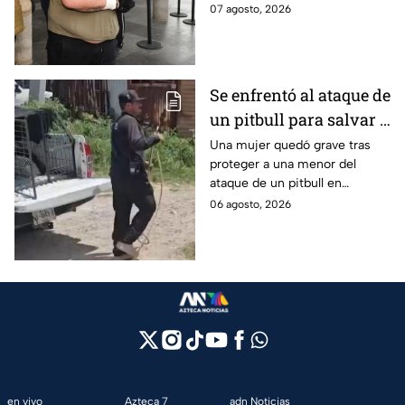
ataques en fraccionamientos
07 agosto, 2026
de Playa del Carmen.
Se enfrentó al ataque de
un pitbull para salvar a
una menor; hoy lucha
Una mujer quedó grave tras
proteger a una menor del
por su vida en Zapopan
ataque de un pitbull en
Zapopan; la víctima sufrió
06 agosto, 2026
severas mordeduras y existe
riesgo de que pierda un brazo.
en vivo
Azteca 7
adn Noticias