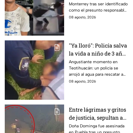
Monterrey tras ser identificado
su muerte en
como el presunto responsable
Monterrey
de la muerte de un adulto
08 agosto, 2026
mayor al empujarlo contra un
tráiler.
"Ya lloró": Policía salva
la vida a niño de 3 años
que cayó a un lago en
Angustiante momento en
Teotihuacán: un policía se
Teotihuacán; aplicó
arrojó al agua para rescatar a
RCP (VIDEO)
un pequeño que no respiraba y
08 agosto, 2026
logró revivirlo con maniobras
de RCP.
Entre lágrimas y gritos
de justicia, sepultan a
doña Dominga, la
Doña Dominga fue asesinada
en Puebla tras un presunto