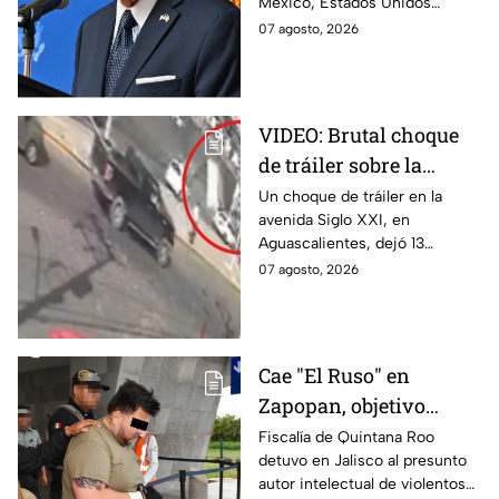
México, Estados Unidos
motivos de seguridad
reanudará parcialmente sus
07 agosto, 2026
actividades en Michoacán a
partir del 8 de agosto.
VIDEO: Brutal choque
de tráiler sobre la
avenida Siglo XXI en
Un choque de tráiler en la
avenida Siglo XXI, en
Aguascalientes deja
Aguascalientes, dejó 13
varios heridos y
heridos y varios vehículos
07 agosto, 2026
destrozos
destrozados; el conductor fue
detenido tras la carambola.
Cae "El Ruso" en
Zapopan, objetivo
prioritario en Playa del
Fiscalía de Quintana Roo
detuvo en Jalisco al presunto
Carmen
autor intelectual de violentos