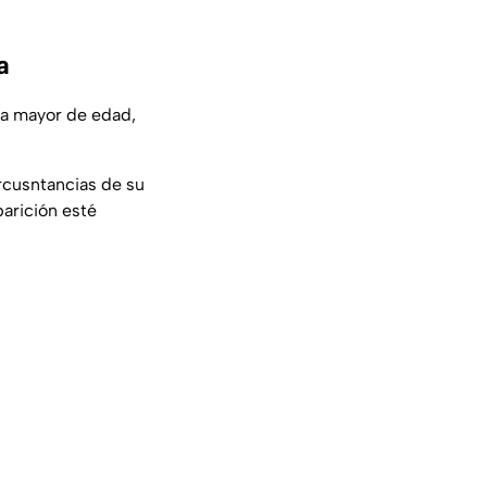
a
 ya mayor de edad,
rcusntancias de su
parición esté