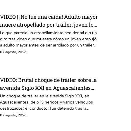
VIDEO | ¡No fue una caída! Adulto mayor
muere atropellado por tráiler; joven lo
empujó en Monterrey
Lo que parecía un atropellamiento accidental dio un
giro tras video que muestra cómo un joven empujó
a adulto mayor antes de ser arrollado por un tráiler
en Monterrey.
07 agosto, 2026
VIDEO: Brutal choque de tráiler sobre la
avenida Siglo XXI en Aguascalientes
deja varios heridos y destrozos
Un choque de tráiler en la avenida Siglo XXI, en
Aguascalientes, dejó 13 heridos y varios vehículos
destrozados; el conductor fue detenido tras la
carambola.
07 agosto, 2026