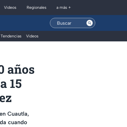
Regionales
Videos
a más +
Tendencias
Videos
10 años
a 15
vez
en Cuautla,
cida cuando