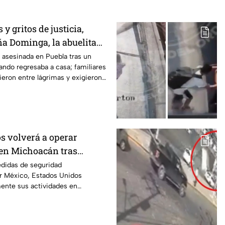
y gritos de justicia,
ña Dominga, la abuelita
s asalto en Amozoc,
asesinada en Puebla tras un
ando regresaba a casa; familiares
ieron entre lágrimas y exigieron
s volverá a operar
en Michoacán tras
r motivos de seguridad
edidas de seguridad
r México, Estados Unidos
mente sus actividades en
 del 8 de agosto.