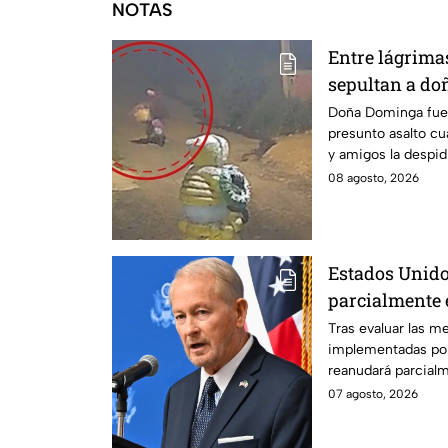
NOTAS
Entre lágrimas 
sepultan a do
asesinada tra
Doña Dominga fue 
presunto asalto cu
Puebla
y amigos la despid
justicia.
08 agosto, 2026
Estados Unido
parcialmente 
suspensión po
Tras evaluar las m
implementadas po
reanudará parcial
Michoacán a partir
07 agosto, 2026