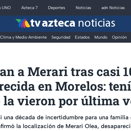
a UNO
Azteca 7
Deportes
Noticias
adn Noticias
tv azteca
noticias
Clima y Medio Ambiente
Seguridad
Estados
Mundo
Opinión
an a Merari tras casi 
ecida en Morelos: tení
la vieron por última 
 una década de incertidumbre para una familia 
firmó la localización de Merari Olea, desapare