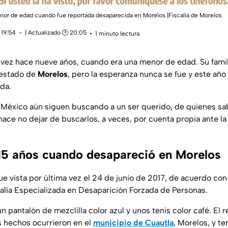
enor de edad cuando fue reportada desaparecida en Morelos.|Fiscalía de Morelos
 19:54
| Actualizado 🕑 20:05
1 minuto lectura
a vez hace nueve años, cuando era una menor de edad. Su fami
 estado de
Morelos
, pero la esperanza nunca se fue y este año
ida.
n México aún siguen buscando a un ser querido, de quienes s
hace no dejar de buscarlos, a veces, por cuenta propia ante la
 15 años cuando desapareció en Morelos
ue vista por última vez el 24 de junio de 2017, de acuerdo con 
alía Especializada en Desaparición Forzada de Personas.
n pantalón de mezclilla color azul y unos tenis color café. El r
s hechos ocurrieron en el
municipio de Cuautla
, Morelos, y te