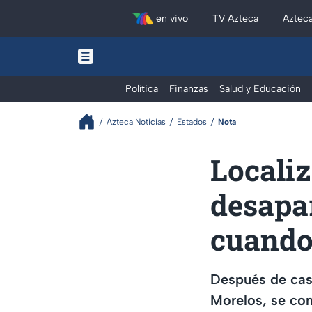
en vivo
TV Azteca
Aztec
Política
Finanzas
Salud y Educación
Azteca Noticias
Estados
Nota
Localiz
desapar
cuando 
Después de casi
Morelos, se con