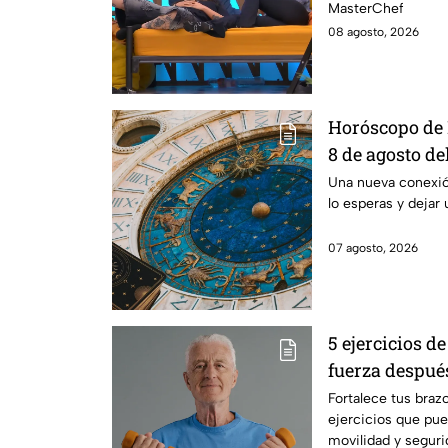
MasterChef
08 agosto, 2026
Horóscopo de 
8 de agosto de
una conexión 
Una nueva conexi
lo esperas y dejar 
transformar t
07 agosto, 2026
5 ejercicios d
fuerza después
Fortalece tus braz
ejercicios que pue
movilidad y segur