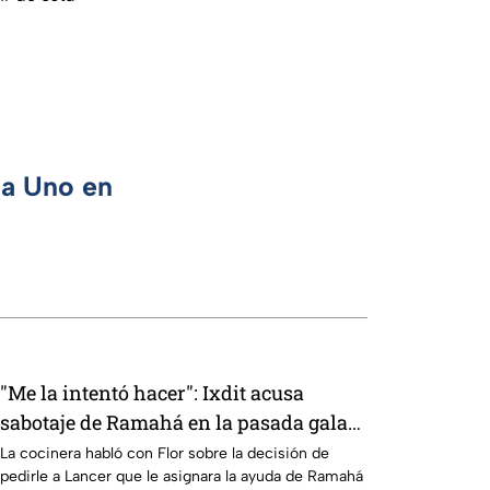
ca Uno en
"Me la intentó hacer": Ixdit acusa
sabotaje de Ramahá en la pasada gala
de salvación de MasterChef 24/7
La cocinera habló con Flor sobre la decisión de
pedirle a Lancer que le asignara la ayuda de Ramahá