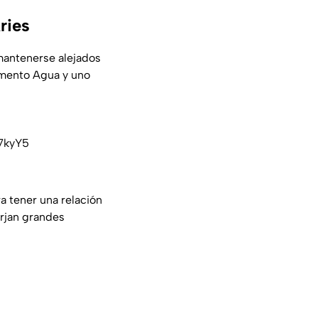
ries
antenerse alejados
lemento Agua y uno
7kyY5
 tener una relación
urjan grandes