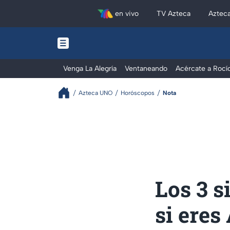
en vivo
TV Azteca
Aztec
Venga La Alegría
Ventaneando
Acércate a Rocí
Azteca UNO
Horóscopos
Nota
Los 3 s
si eres