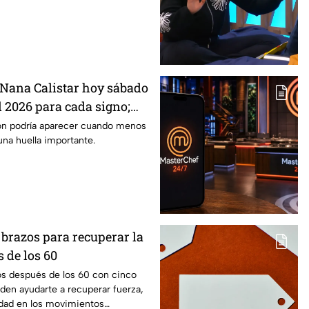
Nana Calistar hoy sábado
l 2026 para cada signo;
inesperada podría
ón podría aparecer cuando menos
una huella importante.
us próximos días
e brazos para recuperar la
 de los 60
os después de los 60 con cinco
den ayudarte a recuperar fuerza,
idad en los movimientos