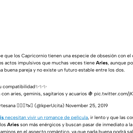
be que los Capricornio tienen una especie de obsesión con el c
 los actos impulsivos que muchas veces tiene
Aries
, aunque po
 buena pareja y no existe un futuro estable entre los dos.
su compatibilidad✨✨✨
 con aries, geminis, sagitarios y acuarios 🍇
pic.twitter.com/
tesana 🧚🏽‍♀️🦄✨ (@kperUcita)
November 25, 2019
is
necesitan vivir un romance de película
, ir lento y que las 
 los
Aries
son más enérgicos y buscan pasar de inmediato a la
aminos en el aspecto romántico, ya que nada buena podrá sal