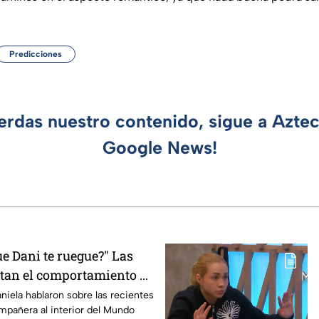
Predicciones
ierdas nuestro contenido, sigue a Azte
Google News!
e Dani te ruegue?" Las
tan el comportamiento de
asterChef 24/7
niela hablaron sobre las recientes
mpañera al interior del Mundo