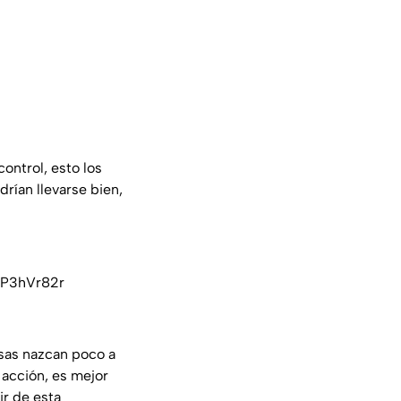
ontrol, esto los
drían llevarse bien,
jKP3hVr82r
cosas nazcan poco a
 acción, es mejor
ir de esta