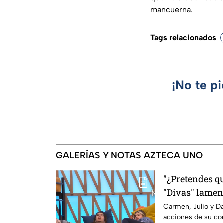
mancuerna.
Tags relacionados
¡No te p
GALERÍAS Y NOTAS AZTECA UNO
"¿Pretendes qu
"Divas" lamen
Michelle en M
Carmen, Julio y Da
acciones de su co