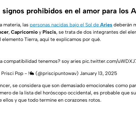
 signos prohibidos en el amor para los A
a materia, las
personas nacidas bajo el Sol de
Aries
deberán m
ncer
,
Capricornio
y
Piscis
, se trata de dos integrantes del e
 elemento Tierra, aquí te explicamos por qué.
a compatibilidad tenemos? soy aries
pic.twitter.com/uWDXJ
. Prisci Pop - !🐇 (@priscipuntowav)
January 13, 2025
áncer, se considera que son demasiado emocionales como para
imero de la lista del horóscopo occidental, es probable que s
 ellos y que todo termine en corazones rotos.