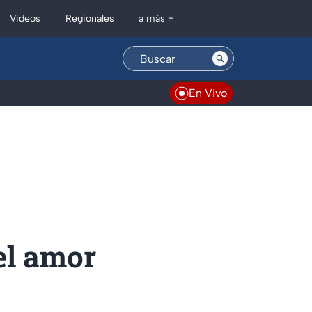
Regionales
Videos
a más +
En Vivo
el amor