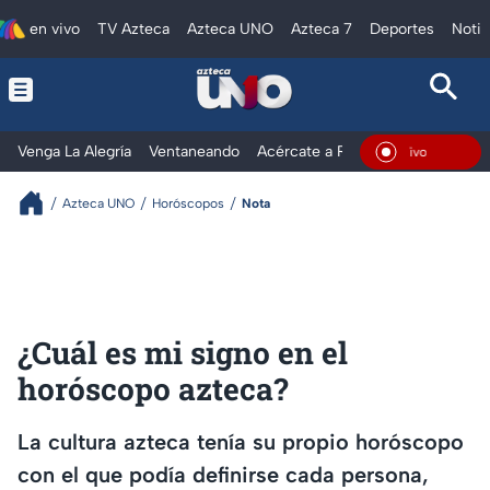
en vivo
TV Azteca
Azteca UNO
Azteca 7
Deportes
Notic
Venga La Alegría
Ventaneando
Acércate a Rocío
Al Extremo
En Vivo
Azteca UNO
Horóscopos
Nota
¿Cuál es mi signo en el
horóscopo azteca?
La cultura azteca tenía su propio horóscopo
con el que podía definirse cada persona,