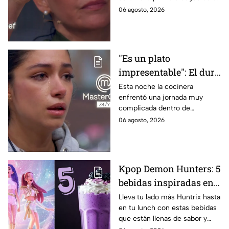
negros de MasterChef
de la noche
06 agosto, 2026
24/7
"Es un plato
impresentable": El duro
regaño que hizo llorar a
Esta noche la cocinera
enfrentó una jornada muy
Michelle dentro de
complicada dentro de
MasterChef 24/7
MasterChef 24/7.
06 agosto, 2026
Kpop Demon Hunters: 5
bebidas inspiradas en
las guerreras Huntrix
Lleva tu lado más Huntrix hasta
en tu lunch con estas bebidas
para llevar a la escuela
que están llenas de sabor y
este regreso a clases