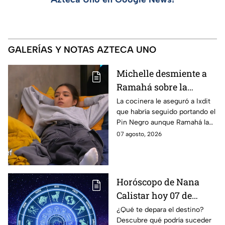
GALERÍAS Y NOTAS AZTECA UNO
Michelle desmiente a
Ramahá sobre la
designación del Pin
La cocinera le aseguró a Ixdit
que habría seguido portando el
Negro a un integrante
Pin Negro aunque Ramahá la
de las "Divas" en
hubiera subido al balcón
07 agosto, 2026
MasterChef 24/7
Horóscopo de Nana
Calistar hoy 07 de
agosto; estos signos
¿Qué te depara el destino?
Descubre qué podría suceder
podrían dejar de estar