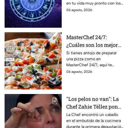
en tu vida muy pronto con los
solteros más pronto de
horóscopos de Nana Calistar;
06 agosto, 2026
lo que imaginan y
tendrás toda la información
recibir propuestas
para afrontar el futuro.
laborales
MasterChef 24/7:
¿Cuáles son los mejores
quesos para preparar
Si tienes antojo de preparar
una pizza como en
pizza en casa?
MasterChef 24/7, aquí te
contamos todo lo que debes
06 agosto, 2026
saber antes de poner manos
en la masa.
"Los pelos no van": La
Chef Zahie Téllez pone
en evidencia a Carmen
La Chef encontró un cabello
en el embutido de la cocinera
en la gala de mandiles
durante la primera degustación