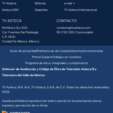
TV Azteca
Noticias
a más +
Azteca UNO
Deportes
TV Azteca Internacional
TV AZTECA
CONTACTO
Periférico Sur 4121,
contacto@tvazteca.com
Col. Fuentes Del Pedregal,
55 1720 1313
| Conmutador
C.P. 14141,
Ciudad De México, México.
Aviso de privacidad
Preferencias de Cookies
Derechos
Inversionistas
Promo Espacio
Trabaja con nosotros
Programa de ética, integridad y cumplimiento
Defensor de Audiencias y Código de Ética de Televisión Azteca III y
Televisora del Valle de México
TV Azteca, M.R. & ©, TV Azteca, S.A.B. de C.V. Todos los derechos reservados,
2025.
Queda prohibida la reproducción total o parcial sin la autorización previa,
expresa y por escrito de su titular.