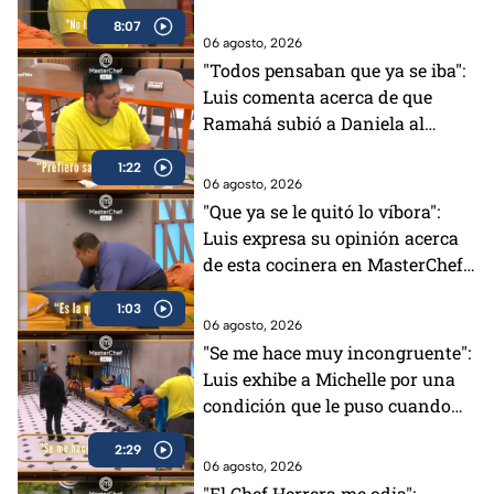
para su salida del Mundo
8:07
MasterChef (VIDEO)
06 agosto, 2026
"Todos pensaban que ya se iba":
Luis comenta acerca de que
Ramahá subió a Daniela al
balcón en MasterChef 24/7
1:22
06 agosto, 2026
"Que ya se le quitó lo víbora":
Luis expresa su opinión acerca
de esta cocinera en MasterChef
24/7 (VIDEO)
1:03
06 agosto, 2026
"Se me hace muy incongruente":
Luis exhibe a Michelle por una
condición que le puso cuando
tenía el Pin Negro (VIDEO)
2:29
06 agosto, 2026
"El Chef Herrera me odia":