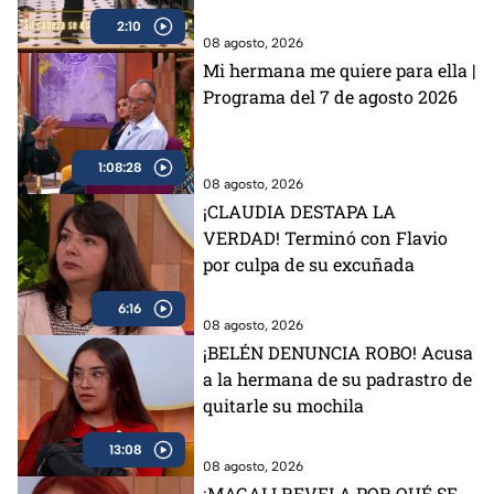
en MasterChef 24/7 (VIDEO)
2:10
08 agosto, 2026
Mi hermana me quiere para ella |
Programa del 7 de agosto 2026
1:08:28
08 agosto, 2026
¡CLAUDIA DESTAPA LA
VERDAD! Terminó con Flavio
por culpa de su excuñada
6:16
08 agosto, 2026
¡BELÉN DENUNCIA ROBO! Acusa
a la hermana de su padrastro de
quitarle su mochila
13:08
08 agosto, 2026
¡MAGALI REVELA POR QUÉ SE