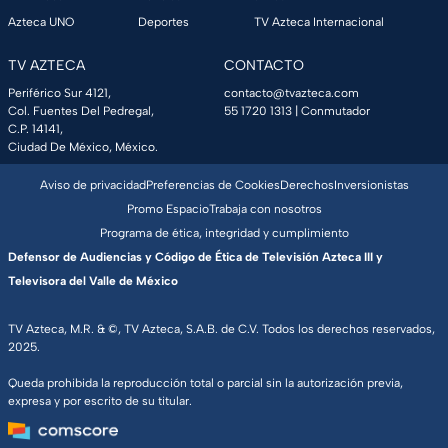
Azteca UNO
Deportes
TV Azteca Internacional
TV AZTECA
CONTACTO
Periférico Sur 4121,
contacto@tvazteca.com
Col. Fuentes Del Pedregal,
55 1720 1313
| Conmutador
C.P. 14141,
Ciudad De México, México.
Aviso de privacidad
Preferencias de Cookies
Derechos
Inversionistas
Promo Espacio
Trabaja con nosotros
Programa de ética, integridad y cumplimiento
Defensor de Audiencias y Código de Ética de Televisión Azteca III y
Televisora del Valle de México
TV Azteca, M.R. & ©, TV Azteca, S.A.B. de C.V. Todos los derechos reservados,
2025.
Queda prohibida la reproducción total o parcial sin la autorización previa,
expresa y por escrito de su titular.