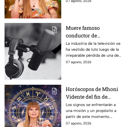
aprovechar las personas de los
07 agosto, 2026
distintos signos del zodiaco.
Estas son sus predicciones del
viernes 7 de agosto en temas
de salud, dinero y amor.
Muere famoso
conductor de
televisión; fue uno de
La industria de la televisión se
ha vestido de luto luego de la
los grandes referentes
irreparable pérdida de una de
de la pantalla chica y
las figuras más destacadas.
07 agosto, 2026
querido por miles de
generaciones
Horóscopos de Mhoni
Vidente del fin de
semana: predicciones
Los signos se enfrentarán a
una misión y un propósito a
en el amor, dinero,
partir de este momento.
salud y suerte en el
Algunos tendrán etapas de
07 agosto, 2026