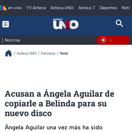
en vivo
TV Azteca
Azteca UNO
Azteca 7
Deportes
Notic
Noticias
En Vivo
Azteca UNO
Famosos
Nota
Acusan a Ángela Aguilar de
copiarle a Belinda para su
nuevo disco
Ángela Aguilar una vez más ha sido