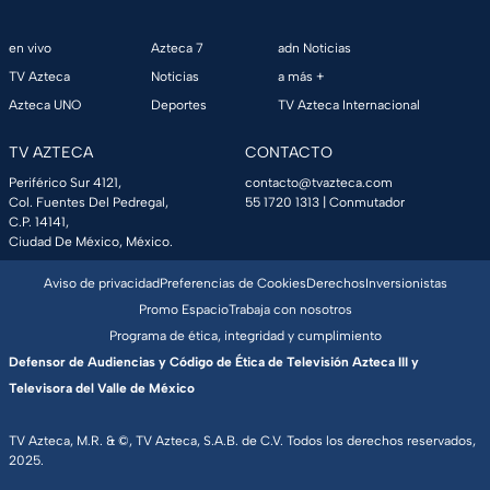
en vivo
Azteca 7
adn Noticias
TV Azteca
Noticias
a más +
Azteca UNO
Deportes
TV Azteca Internacional
TV AZTECA
CONTACTO
Periférico Sur 4121,
contacto@tvazteca.com
Col. Fuentes Del Pedregal,
55 1720 1313
| Conmutador
C.P. 14141,
Ciudad De México, México.
Aviso de privacidad
Preferencias de Cookies
Derechos
Inversionistas
Promo Espacio
Trabaja con nosotros
Programa de ética, integridad y cumplimiento
Defensor de Audiencias y Código de Ética de Televisión Azteca III y
Televisora del Valle de México
TV Azteca, M.R. & ©, TV Azteca, S.A.B. de C.V. Todos los derechos reservados,
2025.