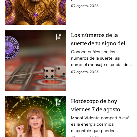
abundancia
cada signo del zodiaco para
07 agosto, 2026
elevar intenciones y
manifestar sus más grandes
deseos de abundancia.
Los números de la
suerte de tu signo del
zodíaco hoy viernes 7
Conoce cuáles son los
números de la suerte, así
de agosto
como el mensaje especial del
universo para cada uno de los
07 agosto, 2026
signos del zodíaco hoy viernes
7 de agosto
Horóscopo de hoy
viernes 7 de agosto
estas son las
Mhoni Vidente compartió cuál
es la energía cósmica
predicciones de Mhoni
disponible que pueden
Vidente