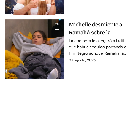
portal del infinito
abundancia y crecimiento.
Michelle desmiente a
Ramahá sobre la
designación del Pin
La cocinera le aseguró a Ixdit
que habría seguido portando el
Negro a un integrante
Pin Negro aunque Ramahá la
de las "Divas" en
hubiera subido al balcón
07 agosto, 2026
MasterChef 24/7