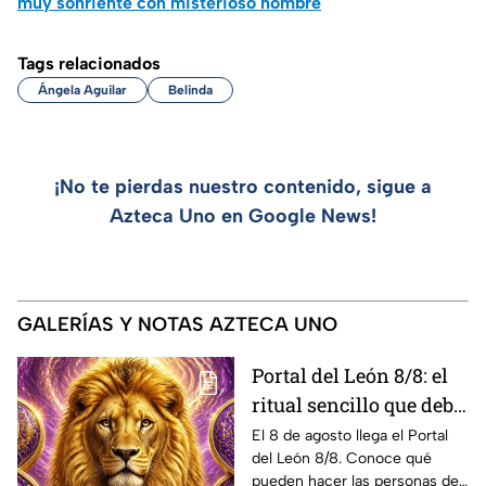
muy sonriente con misterioso hombre
Tags relacionados
Ángela Aguilar
Belinda
¡No te pierdas nuestro contenido, sigue a
Azteca Uno en Google News!
GALERÍAS Y NOTAS AZTECA UNO
Portal del León 8/8: el
ritual sencillo que debe
hacer cada signo este 8
El 8 de agosto llega el Portal
del León 8/8. Conoce qué
de agosto para atraer la
pueden hacer las personas de