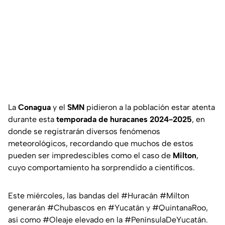
La
Conagua
y el
SMN
pidieron a la población estar atenta
durante esta
temporada de huracanes 2024-2025
, en
donde se registrarán diversos fenómenos
meteorológicos, recordando que muchos de estos
pueden ser impredescibles como el caso de
Milton
,
cuyo comportamiento ha sorprendido a científicos.
Este miércoles, las bandas del
#Huracán
#Milton
generarán
#Chubascos
en
#Yucatán
y
#QuintanaRoo
,
así como
#Oleaje
elevado en la
#PenínsulaDeYucatán
.