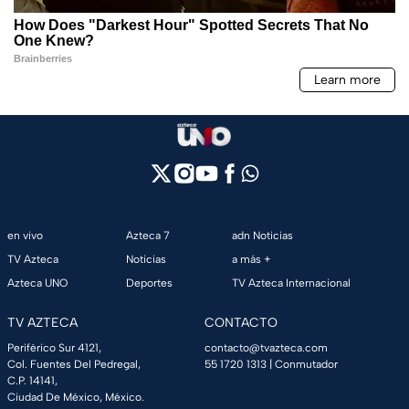
en vivo
Azteca 7
adn Noticias
TV Azteca
Noticias
a más +
Azteca UNO
Deportes
TV Azteca Internacional
TV AZTECA
CONTACTO
Periférico Sur 4121,
contacto@tvazteca.com
Col. Fuentes Del Pedregal,
55 1720 1313
| Conmutador
C.P. 14141,
Ciudad De México, México.