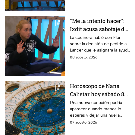
"Me la intentó hacer":
Ixdit acusa sabotaje de
Ramahá en la pasada
La cocinera habló con Flor
sobre la decisión de pedirle a
gala de salvación de
Lancer que le asignara la ayuda
MasterChef 24/7
de Ramahá y no la de Daniela
08 agosto, 2026
Horóscopo de Nana
Calistar hoy sábado 8
de agosto del 2026 para
Una nueva conexión podría
aparecer cuando menos lo
cada signo; una
esperas y dejar una huella
conexión inesperada
importante.
07 agosto, 2026
podría transformar tus
próximos días