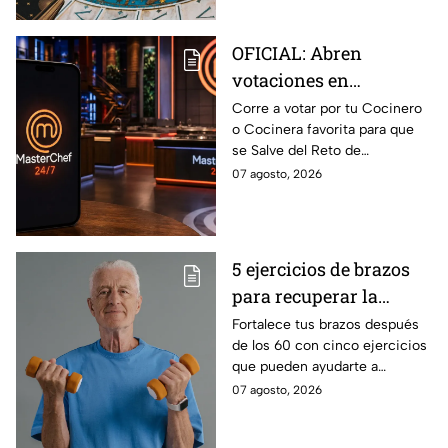
OFICIAL: Abren
votaciones en
MasterChef 24/7 para
Corre a votar por tu Cocinero
o Cocinera favorita para que
que salves a un
se Salve del Reto de
Cocinero del Reto de
Eliminación de MasterChef
07 agosto, 2026
Eliminación de este
24/7 de este próximo
domingo
domingo.
5 ejercicios de brazos
para recuperar la
fuerza después de los
Fortalece tus brazos después
de los 60 con cinco ejercicios
60
que pueden ayudarte a
recuperar fuerza, movilidad y
07 agosto, 2026
seguridad en los movimientos
cotidianos.