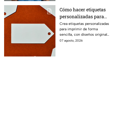
Cómo hacer etiquetas
personalizadas para
imprimir
Crea etiquetas personalizadas
para imprimir de forma
sencilla, con diseños originales
y detalles adaptados a tus
07 agosto, 2026
gustos, eventos o proyectos.