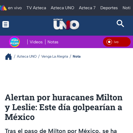
en vivo
TV Azteca
Azteca UNO
Azteca 7
Deportes
Notic
Videos
Notas
En Vivo
Azteca UNO
Venga La Alegría
Nota
Alertan por huracanes Milton
y Leslie: Este día golpearían a
México
Tras el paso de Milton por México, se ha