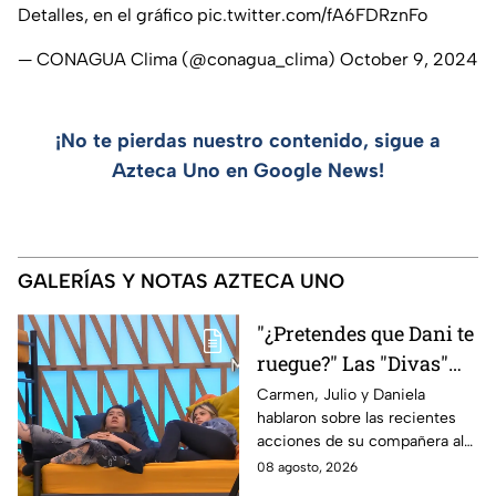
Detalles, en el gráfico
pic.twitter.com/fA6FDRznFo
— CONAGUA Clima (@conagua_clima)
October 9, 2024
¡No te pierdas nuestro contenido, sigue a
Azteca Uno en Google News!
GALERÍAS Y NOTAS AZTECA UNO
"¿Pretendes que Dani te
ruegue?" Las "Divas"
lamentan el
Carmen, Julio y Daniela
hablaron sobre las recientes
comportamiento de
acciones de su compañera al
Michelle en MasterChef
interior del Mundo MasterChef
08 agosto, 2026
24/7