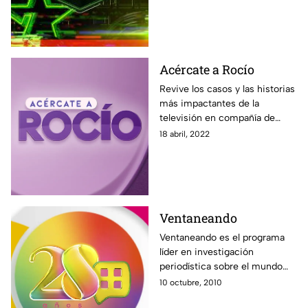
Acércate a Rocío
Revive los casos y las historias
más impactantes de la
televisión en compañía de
Rocío Sánchez Azuara y su
18 abril, 2022
nuevo programa Acércate a
Rocío. Solo por Azteca UNO.
Ventaneando
Ventaneando es el programa
líder en investigación
periodística sobre el mundo
del espectáculo. Noticias,
10 octubre, 2010
entrevistas, exclusivas, con un