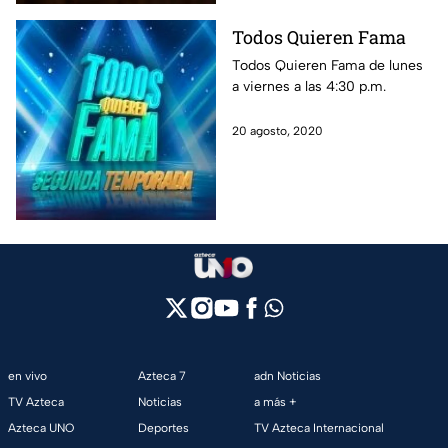
noticias, las mejores fotos y
Todos Quieren Fama
revive los conciertos.
Todos Quieren Fama de lunes
a viernes a las 4:30 p.m.
20 agosto, 2020
en vivo
Azteca 7
adn Noticias
TV Azteca
Noticias
a más +
Azteca UNO
Deportes
TV Azteca Internacional