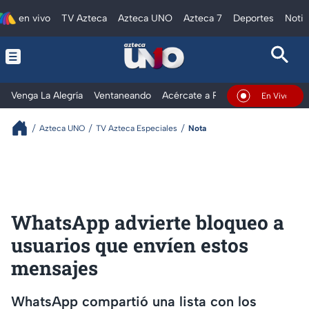
en vivo
TV Azteca
Azteca UNO
Azteca 7
Deportes
Notic
Venga La Alegría
Ventaneando
Acércate a Rocío
Al Extremo
En Vivo
Azteca UNO
TV Azteca Especiales
Nota
WhatsApp advierte bloqueo a
usuarios que envíen estos
mensajes
WhatsApp compartió una lista con los