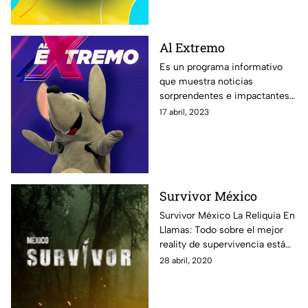
Al Extremo
Es un programa informativo
que muestra noticias
sorprendentes e impactantes
alrededor del mundo, además
17 abril, 2023
de especialistas y reportajes
que te dejarán con la boca
abierta.
Survivor México
Survivor México La Reliquia En
Llamas: Todo sobre el mejor
reality de supervivencia está
aquí: fotos, notas y todos los
28 abril, 2020
episodios disponibles para que
vivas al máximo esta
experiencia.