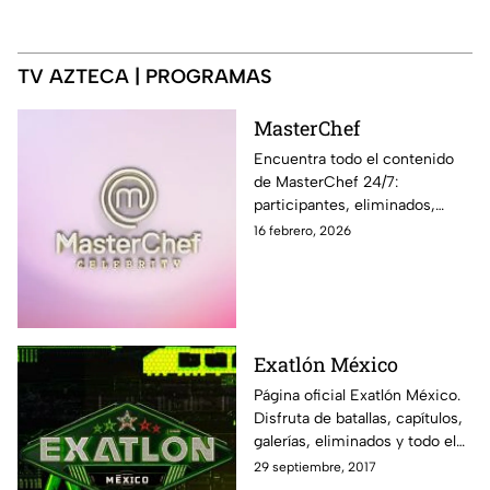
TV AZTECA | PROGRAMAS
MasterChef
Encuentra todo el contenido
de MasterChef 24/7:
participantes, eliminados,
momentos exclusivos, últimas
16 febrero, 2026
noticias y sigue EN VIVO cada
programa en Azteca UNO
Exatlón México
Página oficial Exatlón México.
Disfruta de batallas, capítulos,
galerías, eliminados y todo el
contenido exclusivo fuera de la
29 septiembre, 2017
pantalla de Azteca UNO.