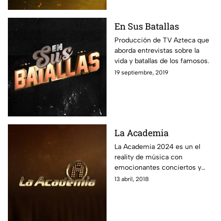
En Sus Batallas
Producción de TV Azteca que
aborda entrevistas sobre la
vida y batallas de los famosos.
19 septiembre, 2019
La Academia
La Academia 2024 es un el
reality de música con
emocionantes conciertos y
críticas, donde jóvenes
13 abril, 2018
cantantes compiten y la gente
vota por su alumno favorito.
Encuentra aquí la transmisión
en vivo 24/7, las últimas