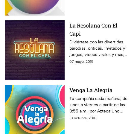
gran equipo comandando por
Pati Chapoy.
La Resolana Con El
Capi
Diviértete con las divertidas
parodias, críticas, invitados y
juegos, videos virales y más,
con el estilo único de El Capi
07 mayo, 2015
Pérez en La Resolana.
Venga La Alegría
Tu compañía cada mañana, de
lunes a viernes a partir de las
8:55 a.m., por Azteca Uno.
Toda la familia de VLA te
10 octubre, 2010
espera. ¡En Venga la Alegría es
tiempo de la diversión!