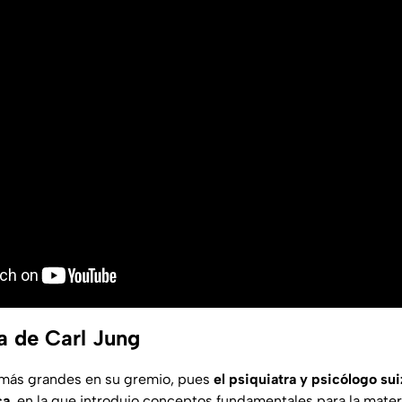
a de Carl Jung
 más grandes en su gremio, pues
el psiquiatra y psicólogo su
ca
, en la que introdujo conceptos fundamentales para la mate