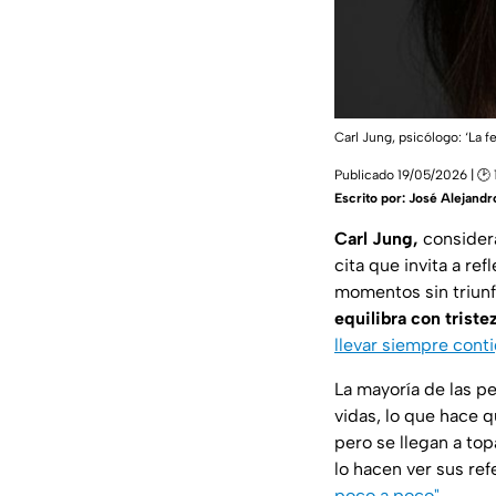
Carl Jung, psicólogo: ‘La fe
Publicado 19/05/2026 | 🕑 
Escrito por:
José Alejandr
Carl Jung,
considera
cita que invita a re
momentos sin triun
equilibra con triste
llevar siempre conti
La mayoría de las pe
vidas, lo que hace 
pero se llegan a top
lo hacen ver sus re
poco a poco"
.