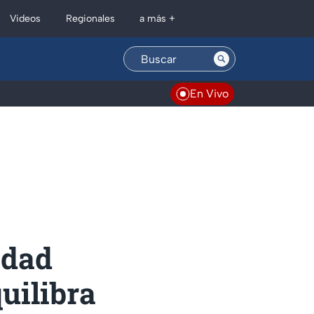
Regionales
Videos
a más +
En Vivo
idad
quilibra