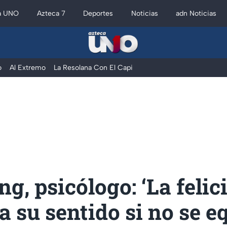
a UNO
Azteca 7
Deportes
Noticias
adn Noticias
o
Al Extremo
La Resolana Con El Capi
ng, psicólogo: ‘La felic
a su sentido si no se e