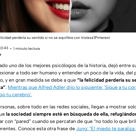
licidad perdería su sentido si no se equilibra con tristeza’|Pinterest
13:43
1 minuto lectura
o
do uno de los mejores psicólogos de la historia, dejó entre s
flexionar a todo ser humano y entender un poco de la vida, del
fo, y en gran medida se debe a que
“la felicidad perdería su s
za”
.
Mientras que Alfred Adler dijo lo siguiente: 'Sigue a tu co
go tu cerebro'.
rsonas, sobre todo en las redes sociales, llegan a mostrar solo
que
la sociedad siempre esté en búsqueda de ella, refugiándos
ar con “pared” cuando se percatan de que “no todo lo que bril
ferentes. Conoce esta otra frase de
Jung: "El miedo te paraliza 