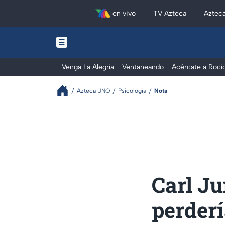
en vivo
TV Azteca
Aztec
Venga La Alegría
Ventaneando
Acércate a Rocí
Azteca UNO
Psicología
Nota
Carl Ju
perderí