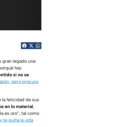
u gran legado una
 porqué hay
entido si no se
razón, pero procura
 la felicidad de sus
e en lo material
,
la es oro”, tal como
y te quita la vida