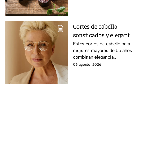
Cortes de cabello
sofisticados y elegantes
para mujeres mayores
Estos cortes de cabello para
mujeres mayores de 65 años
de 65 años
combinan elegancia,
comodidad y estilo, con
06 agosto, 2026
opciones que favorecen las
facciones y nunca pasan de
moda.