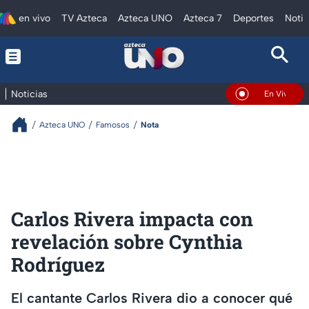
en vivo
TV Azteca
Azteca UNO
Azteca 7
Deportes
Notic
Noticias
En Vivo
Azteca UNO
Famosos
Nota
Carlos Rivera impacta con
revelación sobre Cynthia
Rodríguez
El cantante Carlos Rivera dio a conocer qué