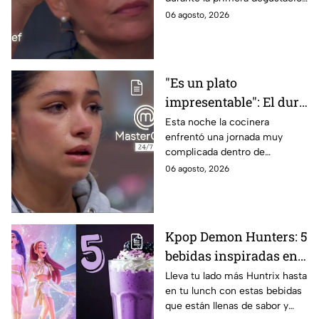
negros de MasterChef
de la noche
06 agosto, 2026
24/7
"Es un plato
impresentable": El duro
regaño que hizo llorar a
Esta noche la cocinera
enfrentó una jornada muy
Michelle dentro de
complicada dentro de
MasterChef 24/7
MasterChef 24/7.
06 agosto, 2026
Kpop Demon Hunters: 5
bebidas inspiradas en
las guerreras Huntrix
Lleva tu lado más Huntrix hasta
en tu lunch con estas bebidas
para llevar a la escuela
que están llenas de sabor y
este regreso a clases