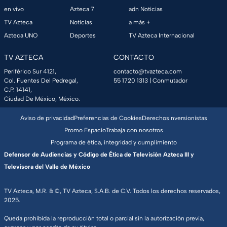
en vivo
Azteca 7
adn Noticias
TV Azteca
Noticias
a más +
Azteca UNO
Deportes
TV Azteca Internacional
TV AZTECA
CONTACTO
Periférico Sur 4121,
contacto@tvazteca.com
Col. Fuentes Del Pedregal,
55 1720 1313
| Conmutador
C.P. 14141,
Ciudad De México, México.
Aviso de privacidad
Preferencias de Cookies
Derechos
Inversionistas
Promo Espacio
Trabaja con nosotros
Programa de ética, integridad y cumplimiento
Defensor de Audiencias y Código de Ética de Televisión Azteca III y
Televisora del Valle de México
TV Azteca, M.R. & ©, TV Azteca, S.A.B. de C.V. Todos los derechos reservados,
2025.
Queda prohibida la reproducción total o parcial sin la autorización previa,