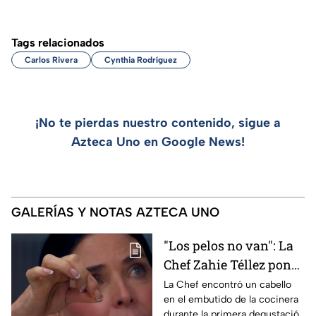
Tags relacionados
Carlos Rivera
Cynthia Rodríguez
¡No te pierdas nuestro contenido, sigue a
Azteca Uno en Google News!
GALERÍAS Y NOTAS AZTECA UNO
"Los pelos no van": La
Chef Zahie Téllez pone
en evidencia a Carmen
La Chef encontró un cabello
en el embutido de la cocinera
en la gala de mandiles
durante la primera degustación