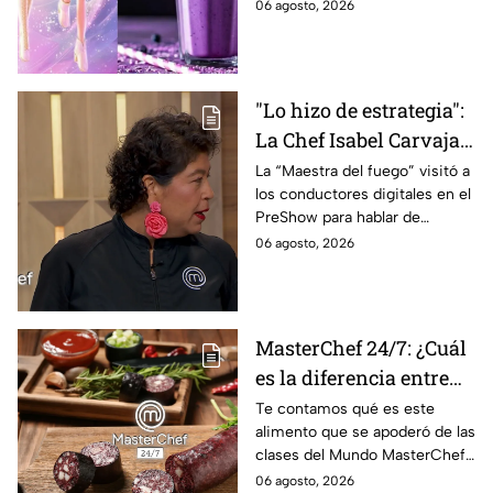
frescura.
06 agosto, 2026
2026; son saludables y
deliciosas
"Lo hizo de estrategia":
La Chef Isabel Carvajal
opina sobre la decisión
La “Maestra del fuego” visitó a
los conductores digitales en el
de Ramahá de subir a
PreShow para hablar de
Daniela al balcón de
algunos de los sucesos más
06 agosto, 2026
MasterChef 24/7
polémicos de la competencia
MasterChef 24/7: ¿Cuál
es la diferencia entre
morcilla y moronga?
Te contamos qué es este
alimento que se apoderó de las
clases del Mundo MasterChef
24/7.
06 agosto, 2026