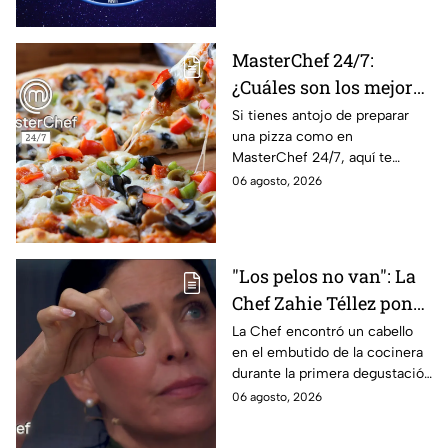
recibir propuestas
para afrontar el futuro.
laborales
MasterChef 24/7:
¿Cuáles son los mejores
quesos para preparar
Si tienes antojo de preparar
una pizza como en
pizza en casa?
MasterChef 24/7, aquí te
contamos todo lo que debes
06 agosto, 2026
saber antes de poner manos
en la masa.
"Los pelos no van": La
Chef Zahie Téllez pone
en evidencia a Carmen
La Chef encontró un cabello
en el embutido de la cocinera
en la gala de mandiles
durante la primera degustación
negros de MasterChef
de la noche
06 agosto, 2026
24/7