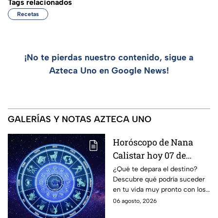
Tags relacionados
Recetas
¡No te pierdas nuestro contenido, sigue a
Azteca Uno en Google News!
GALERÍAS Y NOTAS AZTECA UNO
Horóscopo de Nana
Calistar hoy 07 de
agosto; estos signos
¿Qué te depara el destino?
Descubre qué podría suceder
podrían dejar de estar
en tu vida muy pronto con los
solteros más pronto de
horóscopos de Nana Calistar;
06 agosto, 2026
lo que imaginan y
tendrás toda la información