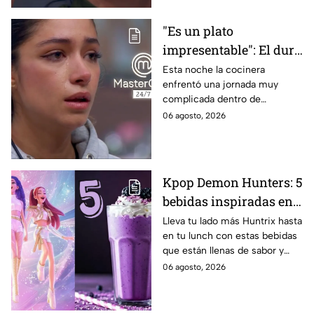
"Es un plato
impresentable": El duro
regaño que hizo llorar a
Esta noche la cocinera
enfrentó una jornada muy
Michelle dentro de
complicada dentro de
MasterChef 24/7
MasterChef 24/7.
06 agosto, 2026
Kpop Demon Hunters: 5
bebidas inspiradas en
las guerreras Huntrix
Lleva tu lado más Huntrix hasta
en tu lunch con estas bebidas
para llevar a la escuela
que están llenas de sabor y
este regreso a clases
frescura.
06 agosto, 2026
2026; son saludables y
deliciosas