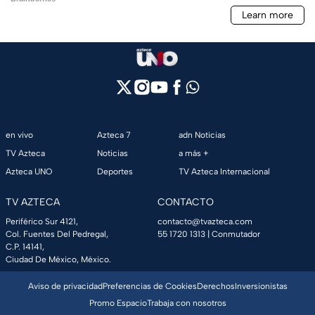
en vivo
Azteca 7
adn Noticias
TV Azteca
Noticias
a más +
Azteca UNO
Deportes
TV Azteca Internacional
TV AZTECA
CONTACTO
Periférico Sur 4121,
contacto@tvazteca.com
Col. Fuentes Del Pedregal,
55 1720 1313
| Conmutador
C.P. 14141,
Ciudad De México, México.
Aviso de privacidad
Preferencias de Cookies
Derechos
Inversionistas
Promo Espacio
Trabaja con nosotros