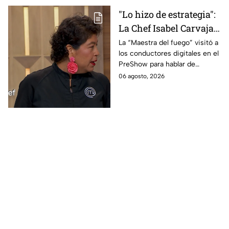
"Lo hizo de estrategia":
La Chef Isabel Carvajal
opina sobre la decisión
La “Maestra del fuego” visitó a
los conductores digitales en el
de Ramahá de subir a
PreShow para hablar de
Daniela al balcón de
algunos de los sucesos más
06 agosto, 2026
MasterChef 24/7
polémicos de la competencia