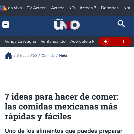
en vivo
TV Azteca
Azteca UNO
Azteca 7
Deportes
Notic
Venga La Alegría
Ventaneando
Acércate a Rocío
Al Extremo
En Vivo
Azteca UNO
Comida
Nota
7 ideas para hacer de comer:
las comidas mexicanas más
rápidas y fáciles
Uno de los alimentos que puedes preparar