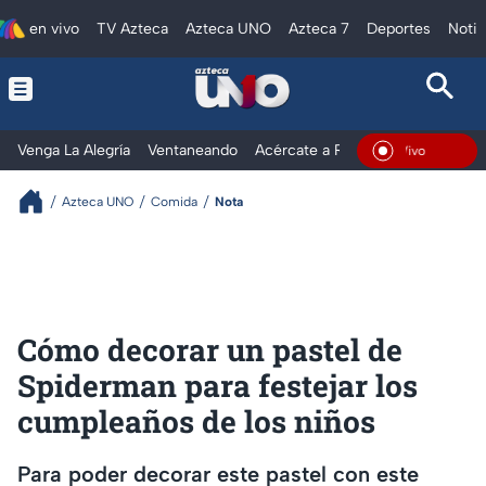
en vivo
TV Azteca
Azteca UNO
Azteca 7
Deportes
Notic
Venga La Alegría
Ventaneando
Acércate a Rocío
Al Extremo
En Vivo
Azteca UNO
Comida
Nota
Cómo decorar un pastel de
Spiderman para festejar los
cumpleaños de los niños
Para poder decorar este pastel con este