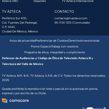
Azteca UNO
Deportes
TV Azteca Internacional
TV AZTECA
CONTACTO
Periférico Sur 4121,
contacto@tvazteca.com
Col. Fuentes Del Pedregal,
55 1720 1313
| Conmutador
C.P. 14141,
Ciudad De México, México.
Aviso de privacidad
Preferencias de Cookies
Derechos
Inversionistas
Promo Espacio
Trabaja con nosotros
Programa de ética, integridad y cumplimiento
Defensor de Audiencias y Código de Ética de Televisión Azteca III y
Televisora del Valle de México
TV Azteca, M.R. & ©, TV Azteca, S.A.B. de C.V. Todos los derechos reservados,
2025.
Queda prohibida la reproducción total o parcial sin la autorización previa,
expresa y por escrito de su titular.