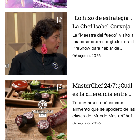
deliciosas
"Lo hizo de estrategia":
La Chef Isabel Carvajal
opina sobre la decisión
La “Maestra del fuego” visitó a
los conductores digitales en el
de Ramahá de subir a
PreShow para hablar de
Daniela al balcón de
algunos de los sucesos más
06 agosto, 2026
MasterChef 24/7
polémicos de la competencia
MasterChef 24/7: ¿Cuál
es la diferencia entre
morcilla y moronga?
Te contamos qué es este
alimento que se apoderó de las
clases del Mundo MasterChef
24/7.
06 agosto, 2026