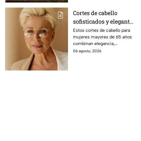
Cortes de cabello
sofisticados y elegantes
para mujeres mayores
Estos cortes de cabello para
mujeres mayores de 65 años
de 65 años
combinan elegancia,
comodidad y estilo, con
06 agosto, 2026
opciones que favorecen las
facciones y nunca pasan de
moda.