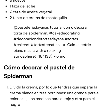
3 huevos
1 taza de leche
½ taza de aceite vegetal
2 tazas de crema de mantequilla
@pasteleriadayanas
tutorial como decorar
torta de spiderman.
#cakedecorating
#decoraciondetortasdayana
#tortas
#cakeart
#tortastematicas
♬ Calm electric
piano music with a relaxing
atmosphere(1484133) - orino
Cómo decorar el pastel de
Spiderman
Dividir la crema, por lo que tendrás que separar la
crema blanca en tres porciones: una grande para el
color azul, una mediana para el rojo y otra para el
negro