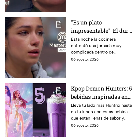
"Es un plato
impresentable": El duro
regaño que hizo llorar a
Esta noche la cocinera
enfrentó una jornada muy
Michelle dentro de
complicada dentro de
MasterChef 24/7
MasterChef 24/7.
06 agosto, 2026
Kpop Demon Hunters: 5
bebidas inspiradas en
las guerreras Huntrix
Lleva tu lado más Huntrix hasta
en tu lunch con estas bebidas
para llevar a la escuela
que están llenas de sabor y
este regreso a clases
frescura.
06 agosto, 2026
2026; son saludables y