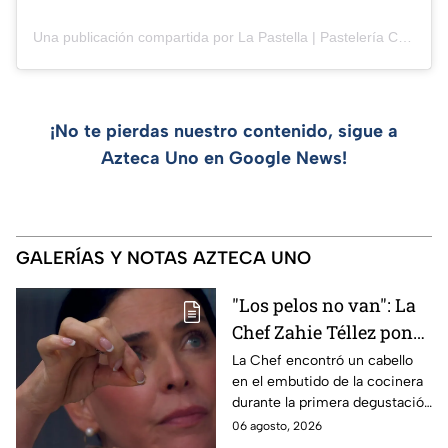
Una publicación compartida por La Pastella | Pastelería Creativa (@lapastella.pe)
¡No te pierdas nuestro contenido, sigue a
Azteca Uno en Google News!
GALERÍAS Y NOTAS AZTECA UNO
"Los pelos no van": La
Chef Zahie Téllez pone
en evidencia a Carmen
La Chef encontró un cabello
en el embutido de la cocinera
en la gala de mandiles
durante la primera degustación
negros de MasterChef
de la noche
06 agosto, 2026
24/7