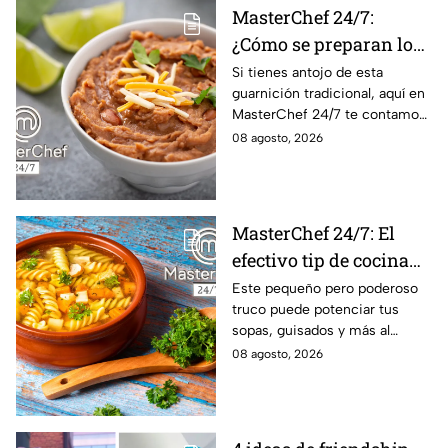
MasterChef 24/7:
¿Cómo se preparan los
frijoles puercos estilo
Si tienes antojo de esta
guarnición tradicional, aquí en
Sonora?
MasterChef 24/7 te contamos
la receta.
08 agosto, 2026
MasterChef 24/7: El
efectivo tip de cocina
de las abuelas para
Este pequeño pero poderoso
truco puede potenciar tus
darle sabor extra al
sopas, guisados y más al
caldillo
máximo.
08 agosto, 2026