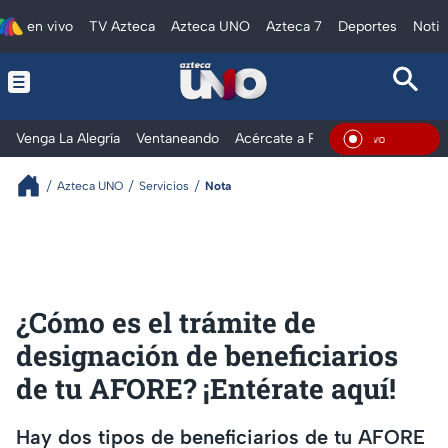
en vivo
TV Azteca
Azteca UNO
Azteca 7
Deportes
Notic
Venga La Alegría
Ventaneando
Acércate a Rocío
Al Extremo
En Viv
Azteca UNO
Servicios
Nota
¿Cómo es el trámite de
designación de beneficiarios
de tu AFORE? ¡Entérate aquí!
Hay dos tipos de beneficiarios de tu AFORE