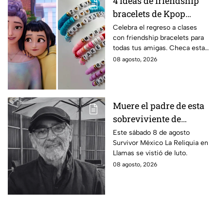
4 ideas de friendship
bracelets de Kpop
Demon Hunters para
Celebra el regreso a clases
con friendship bracelets para
intercambiar con tus
todas tus amigas. Checa estas
mejores amigas este
4 ideas inspiradas en Kpop
08 agosto, 2026
regreso a clases
Demon Hunters que seguro les
encantará.
Muere el padre de esta
sobreviviente de
Survivor México La
Este sábado 8 de agosto
Survivor México La Reliquia en
Reliquia en Llamas
Llamas se vistió de luto.
08 agosto, 2026