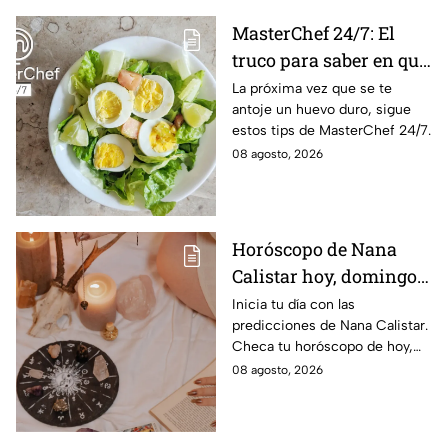
MasterChef 24/7: El
truco para saber en qué
momento está listo un
La próxima vez que se te
antoje un huevo duro, sigue
huevo cocido
estos tips de MasterChef 24/7.
08 agosto, 2026
Horóscopo de Nana
Calistar hoy, domingo 9
de agosto: estos signos
Inicia tu día con las
predicciones de Nana Calistar.
tendrán ingresos extra
Checa tu horóscopo de hoy,
domingo 9 de agosto, y
08 agosto, 2026
conoce el mensaje de los
astros para los 12 signos.