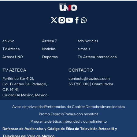
en vivo
Azteca 7
adn Noticias
TV Azteca
Noticias
a más +
Azteca UNO
Deportes
TV Azteca Internacional
TV AZTECA
CONTACTO
Periférico Sur 4121,
contacto@tvazteca.com
Col. Fuentes Del Pedregal,
55 1720 1313
| Conmutador
C.P. 14141,
Ciudad De México, México.
Aviso de privacidad
Preferencias de Cookies
Derechos
Inversionistas
Promo Espacio
Trabaja con nosotros
Programa de ética, integridad y cumplimiento
Defensor de Audiencias y Código de Ética de Televisión Azteca III y
Televisora del Valle de México