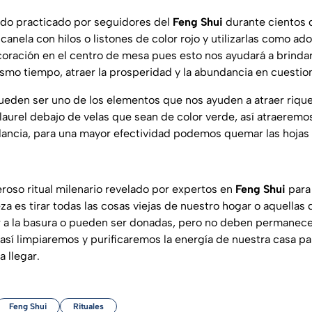
ido practicado por seguidores del
Feng Shui
durante cientos d
nela con hilos o listones de color rojo y utilizarlas como ado
ración en el centro de mesa pues esto nos ayudará a brindar
ismo tiempo, atraer la prosperidad y la abundancia en cuestion
ueden ser uno de los elementos que nos ayuden a atraer riqu
laurel debajo de velas que sean de color verde, así atraeremos
dancia, para una mayor efectividad podemos quemar las hojas c
roso ritual milenario revelado por expertos en
Feng Shui
para
a es tirar todas las cosas viejas de nuestro hogar o aquellas
ir a la basura o pueden ser donadas, pero no deben permanec
así limpiaremos y purificaremos la energía de nuestra casa par
 llegar.
Feng Shui
Rituales