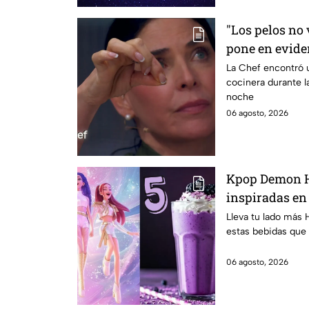
"Los pelos no 
pone en evide
de mandiles n
La Chef encontró u
cocinera durante l
noche
06 agosto, 2026
Kpop Demon H
inspiradas en
para llevar a l
Lleva tu lado más 
estas bebidas que 
clases 2026; s
06 agosto, 2026