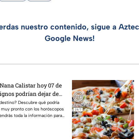
ierdas nuestro contenido, sigue a Azte
Google News!
Nana Calistar hoy 07 de
signos podrían dejar de
 más pronto de lo que
 destino? Descubre qué podría
a muy pronto con los horóscopos
cibir propuestas
tendrás toda la información para