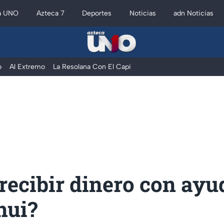
a UNO
Azteca 7
Deportes
Noticias
adn Noticias
o
Al Extremo
La Resolana Con El Capi
ecibir dinero con ayu
hui?