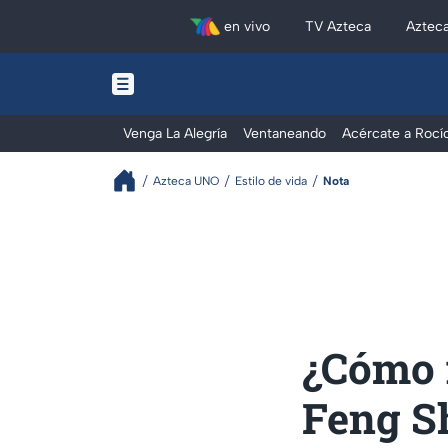
en vivo
TV Azteca
Aztec
Venga La Alegría
Ventaneando
Acércate a Rocí
Azteca UNO
Estilo de vida
Nota
¿Cómo r
Feng S