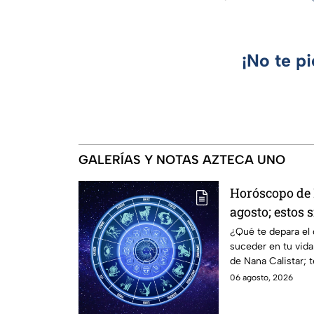
¡No te p
GALERÍAS Y NOTAS AZTECA UNO
Horóscopo de 
agosto; estos 
estar solteros
¿Qué te depara el
suceder en tu vid
imaginan y re
de Nana Calistar; 
laborales
afrontar el futuro.
06 agosto, 2026