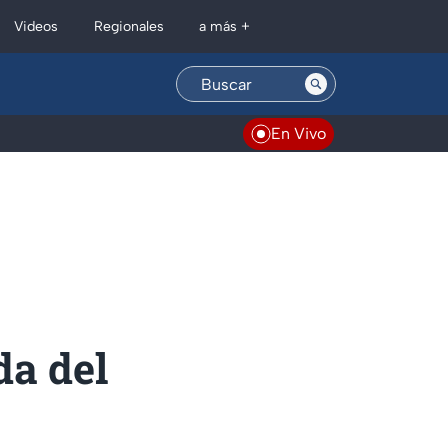
Regionales
Videos
a más +
En Vivo
da del