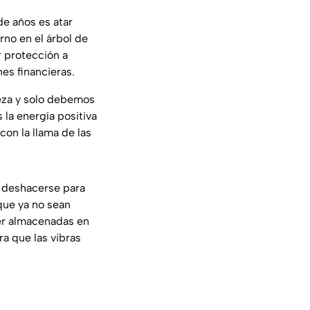
e años es atar
rno en el árbol de
 protección a
es financieras.
eza y solo debemos
 la energía positiva
on la llama de las
 deshacerse para
 que ya no sean
er almacenadas en
a que las vibras