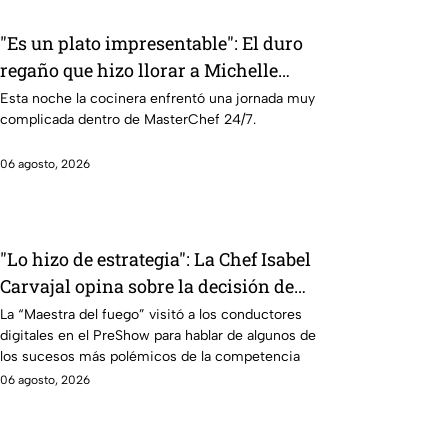
"Es un plato impresentable": El duro
regaño que hizo llorar a Michelle
dentro de MasterChef 24/7
Esta noche la cocinera enfrentó una jornada muy
complicada dentro de MasterChef 24/7.
06 agosto, 2026
"Lo hizo de estrategia": La Chef Isabel
Carvajal opina sobre la decisión de
Ramahá de subir a Daniela al balcón de
La “Maestra del fuego” visitó a los conductores
digitales en el PreShow para hablar de algunos de
MasterChef 24/7
los sucesos más polémicos de la competencia
06 agosto, 2026