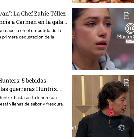
van": La Chef Zahie Téllez
ncia a Carmen en la gala
egros de MasterChef 24/7
n cabello en el embutido de la
a primera degustación de la
unters: 5 bebidas
 las guerreras Huntrix
a escuela este regreso a
Huntrix hasta en tu lunch con
están llenas de sabor y frescura.
on saludables y deliciosas