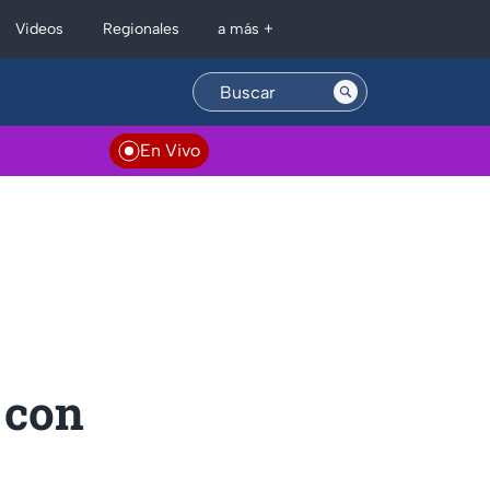
Regionales
Videos
a más +
En Vivo
 con