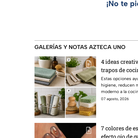
¡No te p
GALERÍAS Y NOTAS AZTECA UNO
4 ideas creati
trapos de coc
saludables, m
Estas opciones ay
higiene, reducen m
moderno a la cocin
07 agosto, 2026
7 colores de 
efecto ojo de 