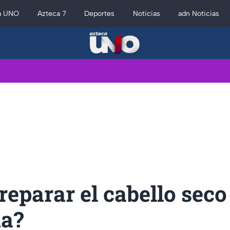
a UNO
Azteca 7
Deportes
Noticias
adn Noticias
eparar el cabello seco
a?