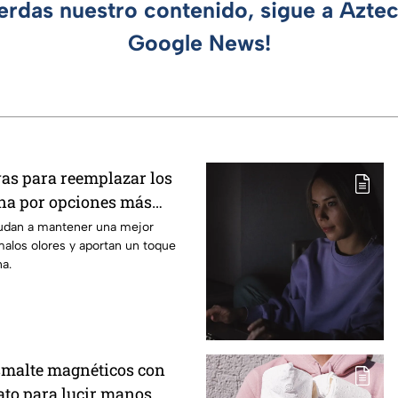
ierdas nuestro contenido, sigue a Azte
Google News!
vas para reemplazar los
ina por opciones más
odernas y elegantes
udan a mantener una mejor
alos olores y aportan un toque
a.
esmalte magnéticos con
gato para lucir manos