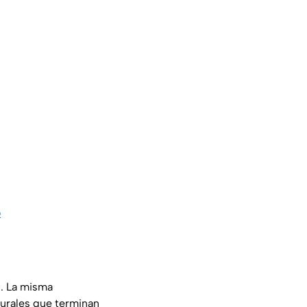
o
s. La misma
turales que terminan