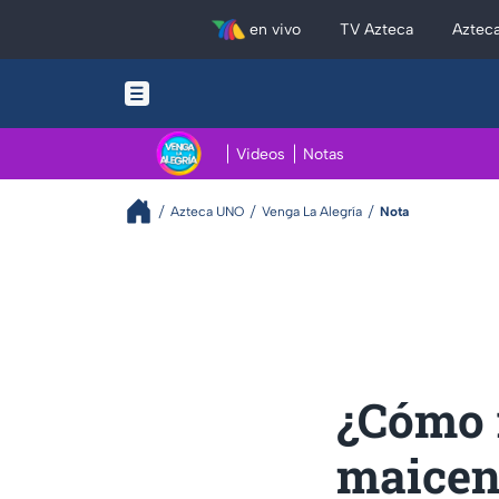
en vivo
TV Azteca
Aztec
Videos
Notas
Azteca UNO
Venga La Alegría
Nota
¿Cómo r
maicen