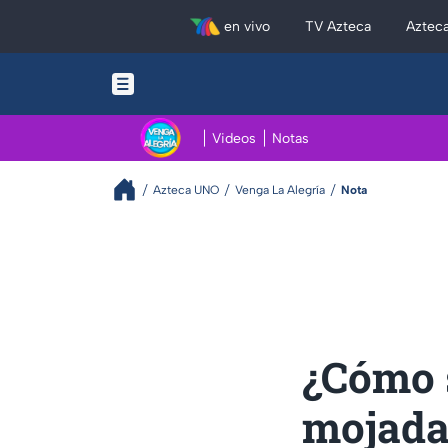
en vivo
TV Azteca
Aztec
Videos
Notas
Azteca UNO
Venga La Alegría
Nota
¿Cómo s
mojada?