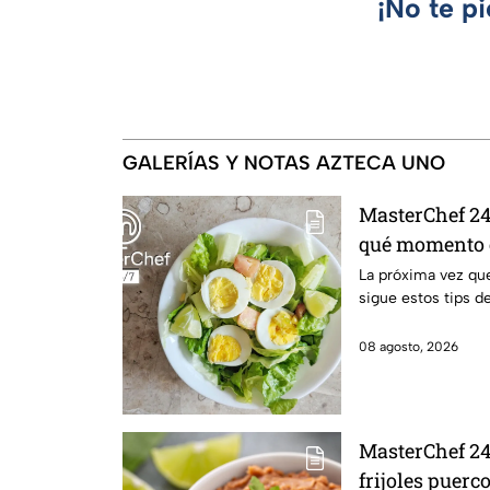
¡No te p
GALERÍAS Y NOTAS AZTECA UNO
MasterChef 24/
qué momento e
cocido
La próxima vez que
sigue estos tips d
08 agosto, 2026
MasterChef 24
frijoles puerc