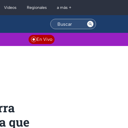
Regionales
Videos
a más +
En Vivo
rra
la que