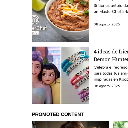
Si tienes antojo de
en MasterChef 24/
08 agosto, 2026
4 ideas de fri
Demon Hunter
tus mejores am
Celebra el regreso
para todas tus ami
clases
inspiradas en Kpo
encantará.
08 agosto, 2026