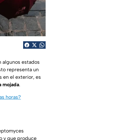
en algunos estados
sto representa un
 en el exterior, es
ra mojada
.
mas horas?
treptomyces
lo y que produce