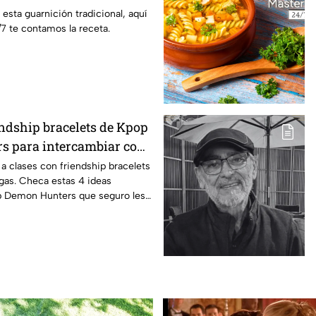
 esta guarnición tradicional, aquí
7 te contamos la receta.
endship bracelets de Kpop
s para intercambiar con
igas este regreso a
 a clases con friendship bracelets
gas. Checa estas 4 ideas
p Demon Hunters que seguro les