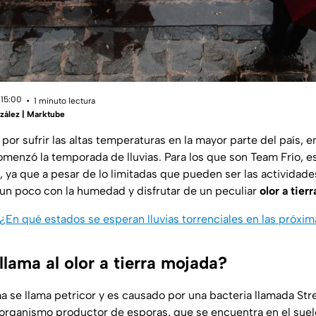
 15:00
1 minuto lectura
zález | Marktube
por sufrir las altas temperaturas en la mayor parte del país, 
comenzó la temporada de lluvias. Para los que son Team Frío, e
, ya que a pesar de lo limitadas que pueden ser las actividades
 un poco con la humedad y disfrutar de un peculiar
olor a tier
¿En qué estados se esperan lluvias torrenciales en las próxi
lama al olor a tierra mojada?
ma se llama petricor y es causado por una bacteria llamada S
oorganismo productor de esporas, que se encuentra en el sue