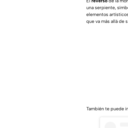
El
reverso
de la mon
una serpiente, símbo
elementos artístico
que va más allá de s
También te puede i