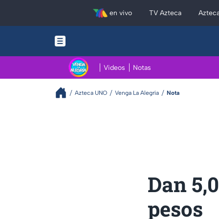
en vivo
TV Azteca
Aztec
Videos
Notas
Azteca UNO
Venga La Alegría
Nota
Dan 5,0
pesos