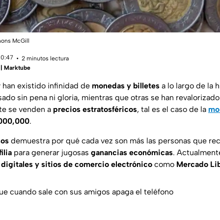
mons McGill
10:47
2 minutos lectura
 | Marktube
 han existido infinidad de
monedas y billetes
a lo largo de la 
ado sin pena ni gloria, mientras que otras se han revalorizado
te se venden a
precios estratosféricos
, tal es el caso de la
mo
000,000
.
sos
demuestra por qué cada vez son más las personas que recu
ilia
para generar jugosas
ganancias económicas
. Actualment
 digitales y sitios de comercio electrónico
como
Mercado Lib
e cuando sale con sus amigos apaga el teléfono