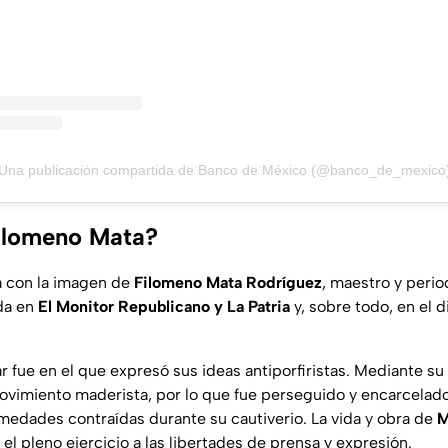
Una publicación compartida de Banco de México (@banco_de_mexico
ilomeno Mata?
a con la imagen de
Filomeno Mata Rodríguez
, maestro y perio
da en
El Monitor Republicano
y La Patria
y, sobre todo, en el d
ar fue en el que expresó sus ideas antiporfiristas. Mediante s
ovimiento maderista, por lo que fue perseguido y encarcelad
medades contraídas durante su cautiverio. La vida y obra de
M
 el pleno ejercicio a las libertades de prensa y expresión.