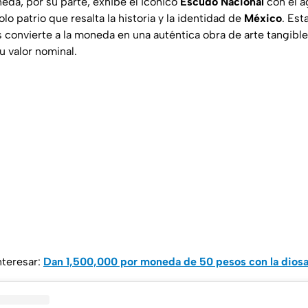
eda, por su parte, exhibe el icónico
Escudo Nacional
con el á
lo patrio que resalta la historia y la identidad de
México
. Es
s convierte a la moneda en una auténtica obra de arte tangibl
u valor nominal.
nteresar:
Dan 1,500,000 por moneda de 50 pesos con la dios