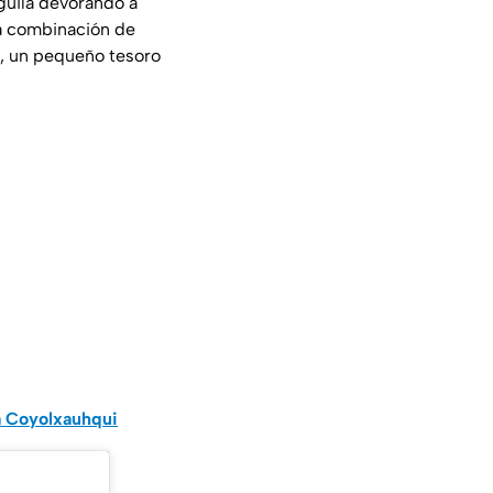
guila devorando a
ta combinación de
e, un pequeño tesoro
a Coyolxauhqui