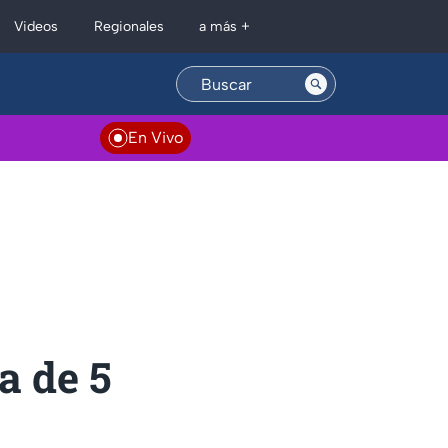
Regionales
Videos
a más +
En Vivo
a de 5