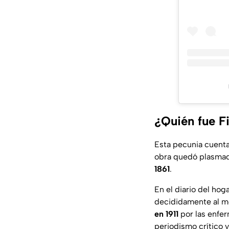
¿Quién fue F
Esta pecunia cuent
obra quedó plasma
1861
.
En el diario del hog
decididamente al m
en 1911
por las enfer
periodismo crítico y