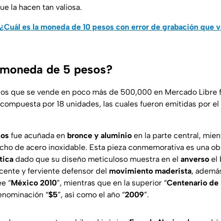
ue la hacen tan valiosa.
¿Cuál es la moneda de 10 pesos con error de grabación que 
 moneda de 5 pesos?
os que se vende en poco más de 500,000 en Mercado Libre f
 compuesta por 18 unidades, las cuales fueron emitidas por e
sos
fue acuñada en
bronce y aluminio
en la parte central, mie
cho de acero inoxidable. Esta pieza conmemorativa es una ob
tica
dado que su diseño meticuloso muestra en el
anverso
el
cente y ferviente defensor del
movimiento maderista
, ademá
ee “
México 2010
”, mientras que en la superior “
Centenario de 
enominación “
$5
”, así como el año “
2009
”.