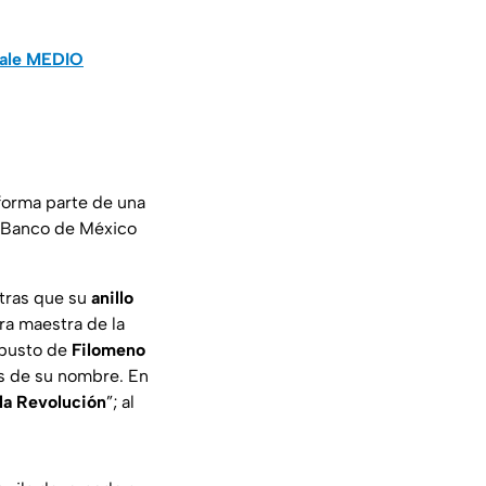
vale MEDIO
orma parte de una
l Banco de México
ntras que su
anillo
ra maestra de la
 busto de
Filomeno
s de su nombre. En
la Revolución
”; al