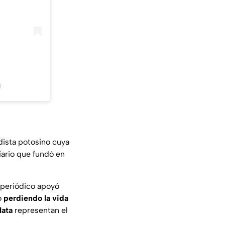
)
dista potosino cuya
iario que fundó en
u periódico apoyó
o
perdiendo la vida
ata
representan el