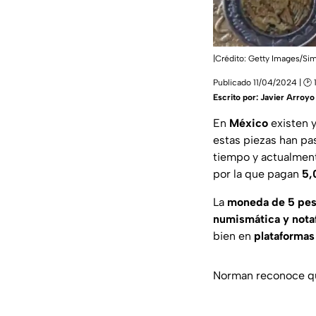
|Crédito: Getty Images/Si
Publicado 11/04/2024 | 🕑 
Escrito por:
Javier Arroyo
En
México
existen y
estas piezas han pas
tiempo y actualmen
por la que pagan
5,
La
moneda de 5 pe
numismática y notaf
bien en
plataformas
Norman reconoce qu