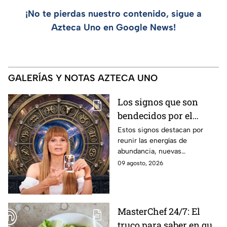
¡No te pierdas nuestro contenido, sigue a
Azteca Uno en Google News!
GALERÍAS Y NOTAS AZTECA UNO
Los signos que son
bendecidos por el
universo con suerte en
Estos signos destacan por
reunir las energías de
el dinero y el amor a
abundancia, nuevas
partir de hoy 9 de
oportunidades, estabilidad
09 agosto, 2026
agosto: los horóscopos
financiera y conexiones
de Mhoni Vidente
sentimentales importantes
MasterChef 24/7: El
truco para saber en qué