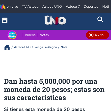
en vivo
TV Azteca
Azteca UNO
Azteca 7
Deportes
Notic
Videos
Notas
En Vivo
Azteca UNO
Venga La Alegría
Nota
Dan hasta 5,000,000 por una
moneda de 20 pesos; estas son
sus características
Si tienes esta moneda de 20 pesos