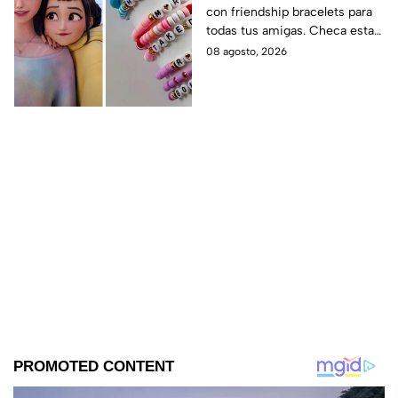
con friendship bracelets para
intercambiar con tus
todas tus amigas. Checa estas
mejores amigas este
4 ideas inspiradas en Kpop
08 agosto, 2026
regreso a clases
Demon Hunters que seguro les
encantará.