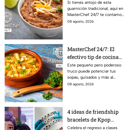
frijoles puercos estilo
Si tienes antojo de esta
guarnición tradicional, aquí en
Sonora?
MasterChef 24/7 te contamos
la receta.
08 agosto, 2026
MasterChef 24/7: El
efectivo tip de cocina
de las abuelas para
Este pequeño pero poderoso
truco puede potenciar tus
darle sabor extra al
sopas, guisados y más al
caldillo
máximo.
08 agosto, 2026
4 ideas de friendship
bracelets de Kpop
Demon Hunters para
Celebra el regreso a clases