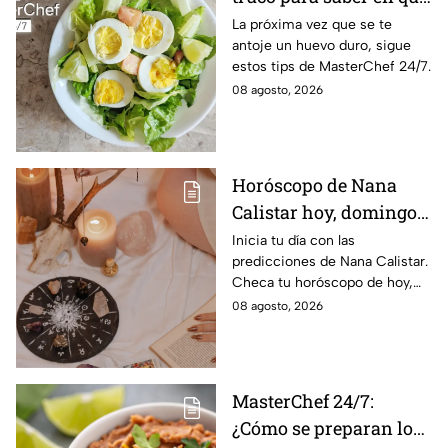
momento está listo un
La próxima vez que se te
antoje un huevo duro, sigue
huevo cocido
estos tips de MasterChef 24/7.
08 agosto, 2026
Horóscopo de Nana
Calistar hoy, domingo 9
de agosto: estos signos
Inicia tu día con las
predicciones de Nana Calistar.
tendrán ingresos extra
Checa tu horóscopo de hoy,
domingo 9 de agosto, y
08 agosto, 2026
conoce el mensaje de los
astros para los 12 signos.
MasterChef 24/7:
¿Cómo se preparan los