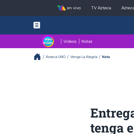
en vivo
TV Azteca
Aztec
Videos
Notas
Azteca UNO
Venga La Alegría
Nota
Entrega
tenga 