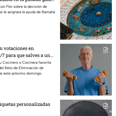
de MasterChef 24/7
con Flor sobre la decisión de
ue le asignara la ayuda de Ramahá
n votaciones en
/7 para que salves a un
Reto de Eliminación de
tu Cocinero o Cocinera favorita
del Reto de Eliminación de
e este próximo domingo.
iquetas personalizadas
r