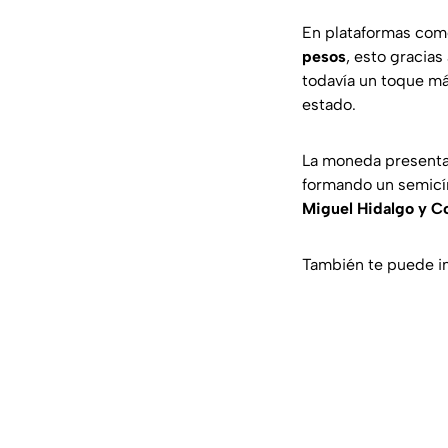
En plataformas co
pesos
, esto gracia
todavía un toque má
estado.
La moneda presenta 
formando un semicír
Miguel Hidalgo y Co
También te puede i