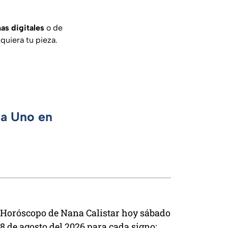
as digitales
o de
quiera tu pieza.
ca Uno en
Horóscopo de Nana Calistar hoy sábado
8 de agosto del 2026 para cada signo;