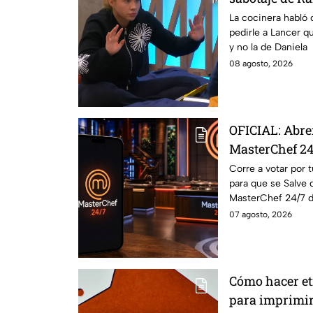
de salvación 
La cocinera habló 
pedirle a Lancer q
y no la de Daniela
08 agosto, 2026
OFICIAL: Abre
MasterChef 24
Cocinero del 
Corre a votar por 
para que se Salve 
este domingo
MasterChef 24/7 d
07 agosto, 2026
Cómo hacer et
para imprimi