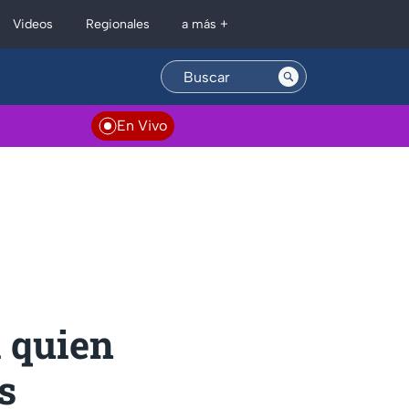
Regionales
Videos
a más +
En Vivo
a quien
s