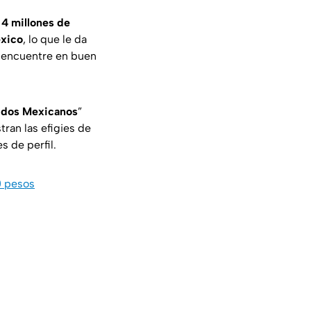
n
4 millones de
éxico
, lo que le da
e encuentre en buen
idos Mexicanos
”
ran las efigies de
es de perfil.
0 pesos