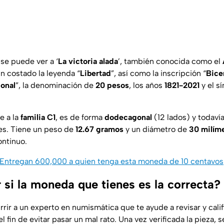
 se puede ver a ‘
La victoria alada
’, también conocida como el
un costado la leyenda “
Libertad
”, así como la inscripción “
Bice
onal
”, la denominación de
20 pesos
, los años
1821-2021
y el s
e a la
familia C1
, es de forma
dodecagonal
(12 lados) y todavía
nes. Tiene un peso de
12.67 gramos
y un diámetro de
30 milím
ntinuo.
Entregan 600,000 a quien tenga esta moneda de 10 centavos
si la moneda que tienes es la correcta?
urrir a un experto en numismática que te ayude a revisar y cal
l fin de evitar pasar un mal rato. Una vez verificada la pieza,