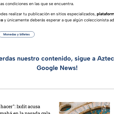
las condiciones en las que se encuentra.
des realizar tu publicación en sitios especializados,
plataform
co
y únicamente deberás esperar a que algún coleccionista ad
Monedas y billetes
ierdas nuestro contenido, sigue a Azte
Google News!
 hacer": Ixdit acusa
amahá en la pasada gala