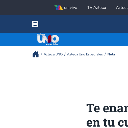
en vivo
TV Azteca
Aztec
Azteca UNO
Azteca Uno Especiales
Nota
Te enam
en tu c