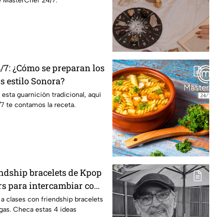
e MasterChef 24/7.
/7: ¿Cómo se preparan los
os estilo Sonora?
 esta guarnición tradicional, aquí
7 te contamos la receta.
endship bracelets de Kpop
s para intercambiar con
igas este regreso a
 a clases con friendship bracelets
gas. Checa estas 4 ideas