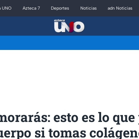
a UNO
Azteca 7
Deportes
Noticias
adn Noticias
orarás: esto es lo que
uerpo si tomas colágen