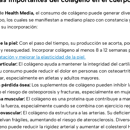
 de
Health Media,
el consumo de colágeno puede generar dive
rpo, los cuales se manifiestan a mediano plazo con constancia 
 su incorporación:
e la piel:
Con el paso del tiempo, su producción se acorta, por
s y resequedad. Incorporar colágeno al menos 8 a 12 semanas 
tación y mejorar la elasticidad de la piel.
rticular:
El colágeno ayuda a mantener la integridad del cartí
Su consumo puede reducir el dolor en personas con osteoartriti
lar, especialmente en atletas y adultos mayores.
 pérdida ósea:
Los suplementos de colágeno pueden inhibir 
 el riesgo de osteoporosis y fracturas, especialmente en muj
a muscular:
El colágeno es una proteína que contribuye a ma
la fuerza, especialmente cuando se combina con ejercicio reg
ovascular:
El colágeno da estructura a las arterias. Su defici
uelvan frágiles, aumentando el riesgo de aterosclerosis. Diver
no puede reducir la rigidez arterial y aumentar el colesterol 