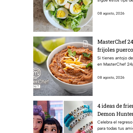
sigue estos tips d
08 agosto, 2026
MasterChef 24
frijoles puerc
Si tienes antojo de
en MasterChef 24/
08 agosto, 2026
4 ideas de fri
Demon Hunter
tus mejores am
Celebra el regreso
para todas tus ami
clases