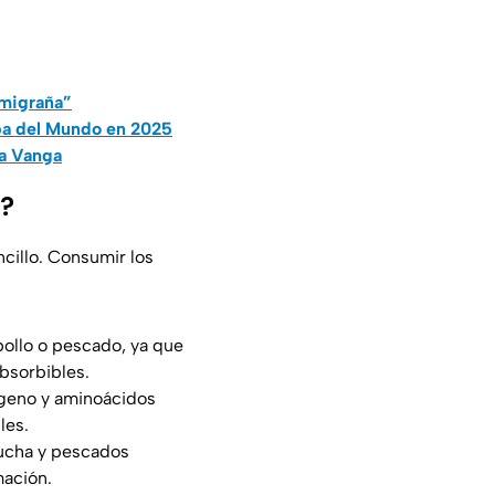
 migraña”
opa del Mundo en 2025
ba Vanga
a?
cillo. Consumir los
pollo o pescado, ya que
bsorbibles.
geno y aminoácidos
les.
rucha y pescados
mación.