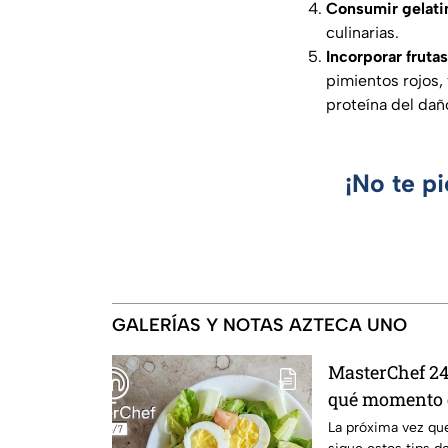
Consumir gelatin
culinarias.
Incorporar fruta
pimientos rojos,
proteína del dañ
¡No te p
GALERÍAS Y NOTAS AZTECA UNO
MasterChef 24/
qué momento e
cocido
La próxima vez que