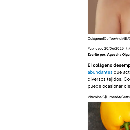
Colágeno|CoffeeAndMilk/
Publicado 20/06/2025 | 🕑
Escrito por:
Agostina Olgu
El colágeno desemp
abundantes
que act
diversos tejidos. Co
puede ocasionar cie
Vitamina C|LumenSt/Gett