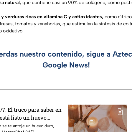
a natural,
que contiene casi un 90% de colágeno, como postr
s y verduras ricas en vitamina C y antioxidantes,
como cítricos
 fresas, tomates y zanahorias, que estimulan la síntesis de co
o oxidativo.
ierdas nuestro contenido, sigue a Azte
Google News!
7: El truco para saber en
stá listo un huevo
 se te antoje un huevo duro,