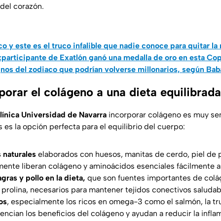
 del corazón.
o y este es el truco infalible que nadie conoce para quitar la
xparticipante de Exatlón ganó una medalla de oro en esta C
gnos del zodiaco que podrían volverse millonarios, según Ba
orar el colágeno a una dieta equilibrad
línica Universidad de Navarra
incorporar colágeno es muy sen
 es la opción perfecta para el equilibrio del cuerpo:
 naturales
elaborados con huesos, manitas de cerdo, piel de 
mente liberan colágeno y aminoácidos esenciales fácilmente a
gras y pollo en la dieta,
que son fuentes importantes de colá
y prolina, necesarios para mantener tejidos conectivos saludab
os
, especialmente los ricos en omega-3 como el salmón, la t
encian los beneficios del colágeno y ayudan a reducir la infla