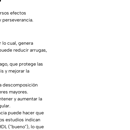
rsos efectos
y perseverancia.
 lo cual, genera
puede reducir arrugas,
lago, que protege las
s y mejorar la
la descomposición
eres mayores.
ntener y aumentar la
ular.
encia puede hacer que
sos estudios indican
HDL ("bueno"), lo que