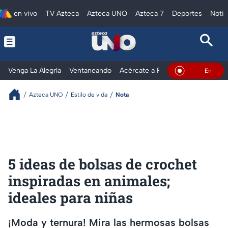
en vivo
TV Azteca
Azteca UNO
Azteca 7
Deportes
Notic
Venga La Alegría
Ventaneando
Acércate a Rocío
Al Extremo
En Vivo
Azteca UNO
Estilo de vida
Nota
5 ideas de bolsas de crochet
inspiradas en animales;
ideales para niñas
¡Moda y ternura! Mira las hermosas bolsas