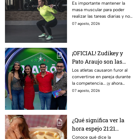
debes elegir después de
Es importante mantener la
masa muscular para poder
los 50, según los
realizar las tareas diarias y no
entrenadores
sufrir sarcopenia.
07 agosto, 2026
¡OFICIAL! Zudikey y
Pato Araujo son las
primeras leyendas
Los atletas causaron furor al
convertirse en pareja durante
CONFIRMADAS para la
la competencia... ¡y ahora
décima temporada de
vuelven a ella cuatro años
07 agosto, 2026
Exatlón México
después!
¿Qué significa ver la
hora espejo 21:21
constantemente según
Conoce qué dice la