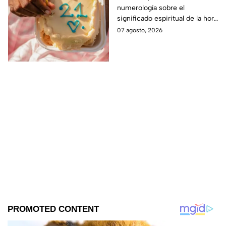
numerología sobre el
la numerología?
significado espiritual de la hora
espejo 21:21, un mensaje
07 agosto, 2026
especial que ha sido enviado
por tus ánfeles guardianes