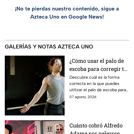
¡No te pierdas nuestro contenido, sigue a
Azteca Uno en Google News!
GALERÍAS Y NOTAS AZTECA UNO
¿Cómo usar el palo de
escoba para corregir tu
postura y eliminar la
Descubre cuál es la forma
correcta en la que puedes
joroba?
utilizar el palo de escoba para
corregir completamente tu
07 agosto, 2026
postura y eliminar la joroba
con ejercicios
Cuánto cobró Alfredo
Adame por pelearse