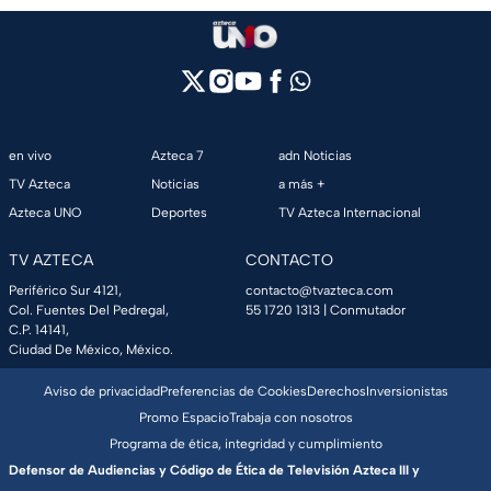
en vivo
Azteca 7
adn Noticias
TV Azteca
Noticias
a más +
Azteca UNO
Deportes
TV Azteca Internacional
TV AZTECA
CONTACTO
Periférico Sur 4121,
contacto@tvazteca.com
Col. Fuentes Del Pedregal,
55 1720 1313
| Conmutador
C.P. 14141,
Ciudad De México, México.
Aviso de privacidad
Preferencias de Cookies
Derechos
Inversionistas
Promo Espacio
Trabaja con nosotros
Programa de ética, integridad y cumplimiento
Defensor de Audiencias y Código de Ética de Televisión Azteca III y