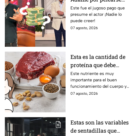
con Carlos Trejo en
Este fue el jugoso pago que
presume el actor ¡Nadie lo
Ring Royale
puede creer!
07 agosto, 2026
Esta es la cantidad de
proteína que debe
consumir una mujer
Este nutriente es muy
importante para el buen
mayor de 50 para
funcionamiento del cuerpo y
mantener el músculo
se deben ingerir de manera
07 agosto, 2026
externa.
Estas son las variables
de sentadillas que