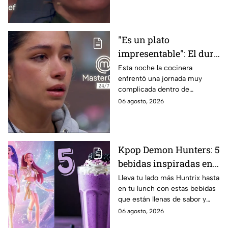
"Es un plato
impresentable": El duro
regaño que hizo llorar a
Esta noche la cocinera
enfrentó una jornada muy
Michelle dentro de
complicada dentro de
MasterChef 24/7
MasterChef 24/7.
06 agosto, 2026
Kpop Demon Hunters: 5
bebidas inspiradas en
las guerreras Huntrix
Lleva tu lado más Huntrix hasta
en tu lunch con estas bebidas
para llevar a la escuela
que están llenas de sabor y
este regreso a clases
frescura.
06 agosto, 2026
2026; son saludables y