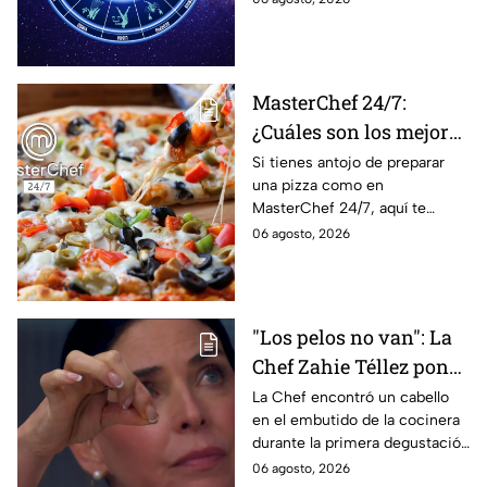
lo que imaginan y
tendrás toda la información
recibir propuestas
para afrontar el futuro.
laborales
MasterChef 24/7:
¿Cuáles son los mejores
quesos para preparar
Si tienes antojo de preparar
una pizza como en
pizza en casa?
MasterChef 24/7, aquí te
contamos todo lo que debes
06 agosto, 2026
saber antes de poner manos
en la masa.
"Los pelos no van": La
Chef Zahie Téllez pone
en evidencia a Carmen
La Chef encontró un cabello
en el embutido de la cocinera
en la gala de mandiles
durante la primera degustación
negros de MasterChef
de la noche
06 agosto, 2026
24/7