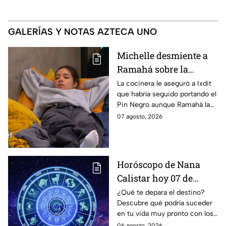
GALERÍAS Y NOTAS AZTECA UNO
Michelle desmiente a
Ramahá sobre la
designación del Pin
La cocinera le aseguró a Ixdit
que habría seguido portando el
Negro a un integrante
Pin Negro aunque Ramahá la
de las "Divas" en
hubiera subido al balcón
07 agosto, 2026
MasterChef 24/7
Horóscopo de Nana
Calistar hoy 07 de
agosto; estos signos
¿Qué te depara el destino?
Descubre qué podría suceder
podrían dejar de estar
en tu vida muy pronto con los
solteros más pronto de
horóscopos de Nana Calistar;
06 agosto, 2026