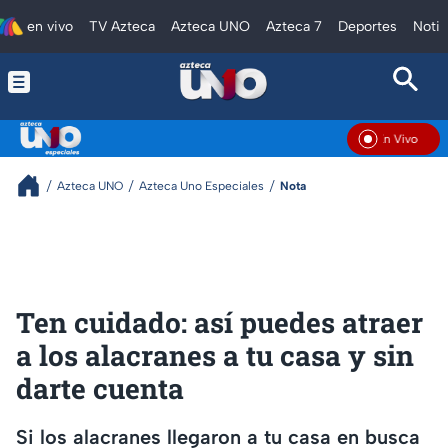
en vivo
TV Azteca
Azteca UNO
Azteca 7
Deportes
Notic
En Vivo
Azteca UNO
Azteca Uno Especiales
Nota
Ten cuidado: así puedes atraer
a los alacranes a tu casa y sin
darte cuenta
Si los alacranes llegaron a tu casa en busca