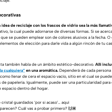
claje.
corativas
 idea de reciclaje con los frascos de vidrio sea la más llamati
ivo, la cual puede adornarse de diversas formas. Si se acerca
s que se pueden emplear son de colores alusivos a la fecha. O
elementos de elección para darle vida a algún rincón de tu cas
ta también habla de un ámbito estético-decorativo.
Allí incl
la cualquiera”
en una aromática.
Dependerá de cada persona 
lo como llenar de cera el espacio vacío, sitio en el cual se pue
s de papelería. Igualmente, puede ser una particularidad par
n espacio dentro del hogar.
cristal guardados ‘por si acaso’… aquí
e parecen? Cuál vas a probar primero? 🙌🏽