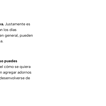
va.
Justamente es
n los días
 en general, pueden
a.
uso puedes
el cómo se quiera
den agregar adornos
a desenvolverse de