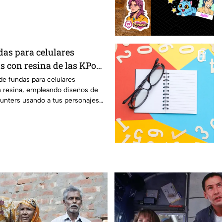
das para celulares
s con resina de las KPop
rs
e fundas para celulares
n resina, empleando diseños de
nters usando a tus personajes