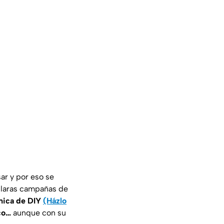
ar y por eso se
 claras campañas de
mica de DIY
(Házlo
ico…
aunque con su