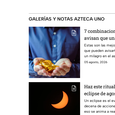
GALERÍAS Y NOTAS AZTECA UNO
7 combinacion
avisan que un
en camino
Estas son las mej
que pueden avisart
un milagro en el as
05 agosto, 2026
Haz este ritua
eclipse de ago
amor
Un eclipse es el e
decena de acciones
eso se anima a real