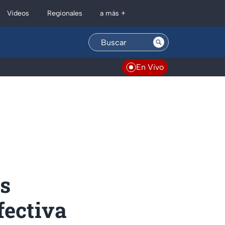
Regionales
Videos
a más +
En Vivo
us
fectiva