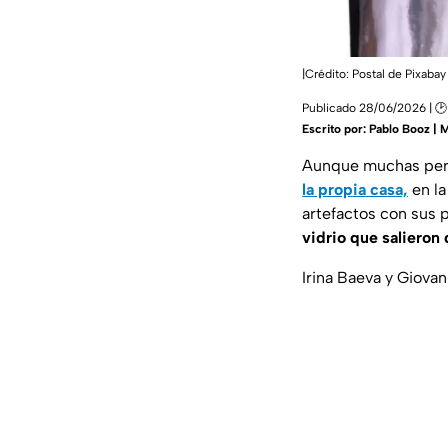
|Crédito: Postal de Pixabay
Publicado 28/06/2026 | 🕑 
Escrito por:
Pablo Booz | 
Aunque muchas pers
la propia casa,
en la
artefactos con sus 
vidrio que salieron 
Irina Baeva y Giova