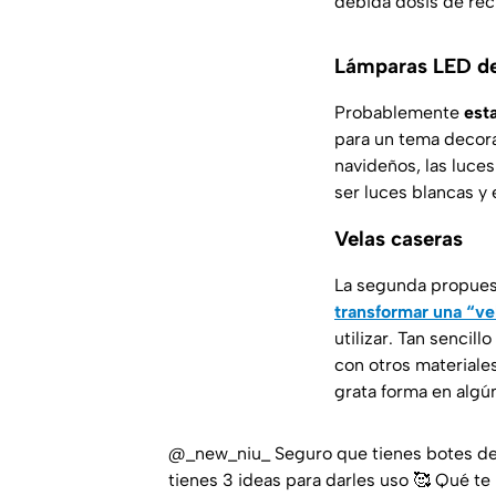
debida dosis de reci
Lámparas LED de
Probablemente
esta
para un tema decorat
navideños, las luce
ser luces blancas y 
Velas caseras
La segunda propues
transformar una “ve
utilizar. Tan sencil
con otros materiale
grata forma en algú
@_new_niu_
Seguro que tienes botes de 
tienes 3 ideas para darles uso 🥰 Qué t