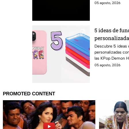
amor.
05 agosto, 2026
5 ideas de fun
personalizada
Demon Hunte
Descubre 5 ideas d
personalizadas co
las KPop Demon Hu
favoritos
05 agosto, 2026