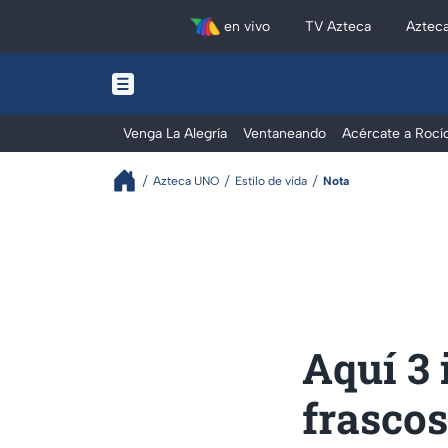
en vivo
TV Azteca
Aztec
Venga La Alegría
Ventaneando
Acércate a Rocí
Azteca UNO
Estilo de vida
Nota
Aquí 3 
frascos