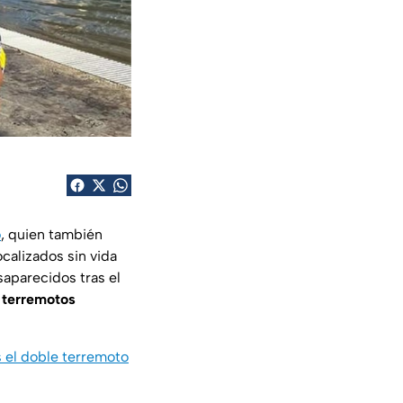
o
, quien también
ocalizados sin vida
aparecidos tras el
s
terremotos
 el doble terremoto