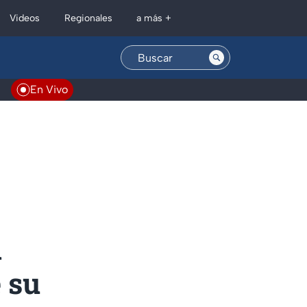
Regionales
Videos
a más +
En Vivo
n
 su