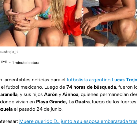
castrejo_lt
12:11
1 minuto lectura
n lamentables noticias para el
futbolista argentino
Lucas Trej
 el futbol mexicano. Luego de
74 horas de búsqueda
, fueron l
aranella
, y sus hijos
Aarón
y
Ainhoa
, quienes permanecían des
o donde vivían en
Playa Grande, La Guaira
, luego de los fuerte
ezuela
el pasado 24 de junio.
nteresar:
Muere querido DJ junto a su esposa embarazada tras