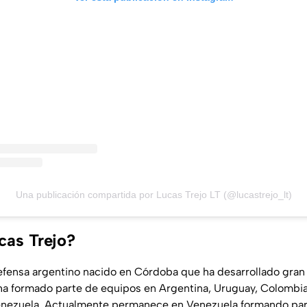
Una publicación compartida por Lucas Trejo LT (@lucastrejo_lt)
cas Trejo?
fensa argentino nacido en Córdoba que ha desarrollado gran 
l ha formado parte de equipos en Argentina, Uruguay, Colombia
enezuela. Actualmente permanece en Venezuela formando par