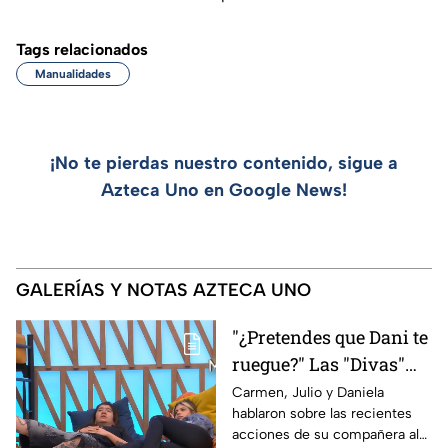
Tags relacionados
Manualidades
¡No te pierdas nuestro contenido, sigue a
Azteca Uno en Google News!
GALERÍAS Y NOTAS AZTECA UNO
"¿Pretendes que Dani te
ruegue?" Las "Divas"
lamentan el
Carmen, Julio y Daniela
hablaron sobre las recientes
comportamiento de
acciones de su compañera al
Michelle en MasterChef