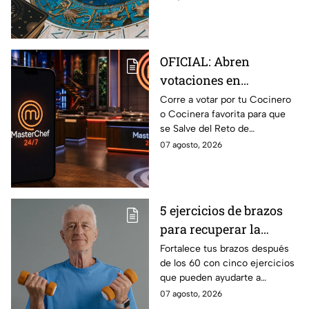
podría transformar tus
próximos días
OFICIAL: Abren
votaciones en
MasterChef 24/7 para
Corre a votar por tu Cocinero
o Cocinera favorita para que
que salves a un
se Salve del Reto de
Cocinero del Reto de
Eliminación de MasterChef
07 agosto, 2026
Eliminación de este
24/7 de este próximo
domingo
domingo.
5 ejercicios de brazos
para recuperar la
fuerza después de los
Fortalece tus brazos después
de los 60 con cinco ejercicios
60
que pueden ayudarte a
recuperar fuerza, movilidad y
07 agosto, 2026
seguridad en los movimientos