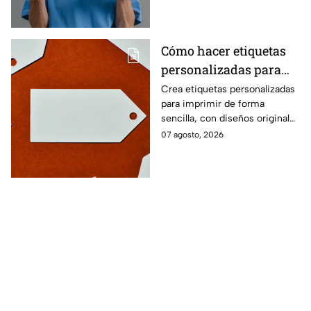
cotidianos.
Cómo hacer etiquetas
personalizadas para
imprimir
Crea etiquetas personalizadas
para imprimir de forma
sencilla, con diseños originales
y detalles adaptados a tus
07 agosto, 2026
gustos, eventos o proyectos.