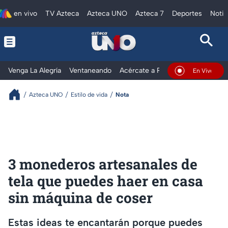
en vivo
TV Azteca
Azteca UNO
Azteca 7
Deportes
Notic
Venga La Alegría
Ventaneando
Acércate a Rocío
Al Extremo
En Vivo
Azteca UNO
Estilo de vida
Nota
3 monederos artesanales de
tela que puedes haer en casa
sin máquina de coser
Estas ideas te encantarán porque puedes