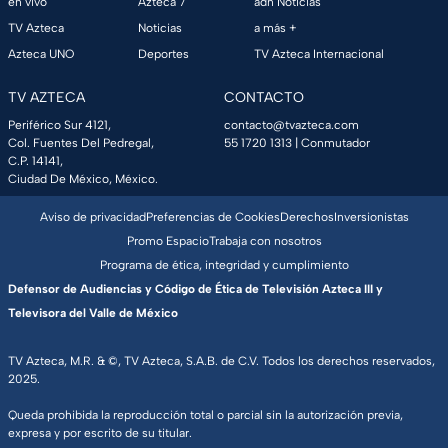
en vivo
Azteca 7
adn Noticias
TV Azteca
Noticias
a más +
Azteca UNO
Deportes
TV Azteca Internacional
TV AZTECA
CONTACTO
Periférico Sur 4121,
contacto@tvazteca.com
Col. Fuentes Del Pedregal,
55 1720 1313
| Conmutador
C.P. 14141,
Ciudad De México, México.
Aviso de privacidad
Preferencias de Cookies
Derechos
Inversionistas
Promo Espacio
Trabaja con nosotros
Programa de ética, integridad y cumplimiento
Defensor de Audiencias y Código de Ética de Televisión Azteca III y
Televisora del Valle de México
TV Azteca, M.R. & ©, TV Azteca, S.A.B. de C.V. Todos los derechos reservados,
2025.
Queda prohibida la reproducción total o parcial sin la autorización previa,
expresa y por escrito de su titular.