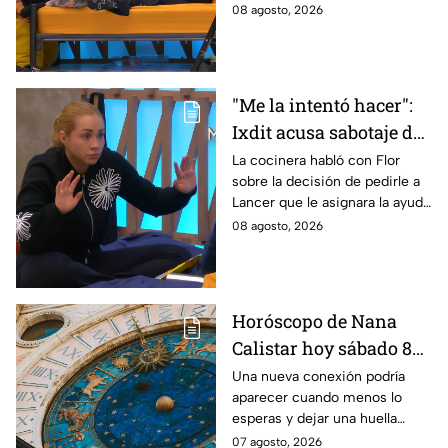
interior del Mundo MasterChef
08 agosto, 2026
24/7
"Me la intentó hacer":
Ixdit acusa sabotaje de
Ramahá en la pasada
La cocinera habló con Flor
sobre la decisión de pedirle a
gala de salvación de
Lancer que le asignara la ayuda
MasterChef 24/7
de Ramahá y no la de Daniela
08 agosto, 2026
Horóscopo de Nana
Calistar hoy sábado 8
de agosto del 2026 para
Una nueva conexión podría
aparecer cuando menos lo
cada signo; una
esperas y dejar una huella
conexión inesperada
importante.
07 agosto, 2026