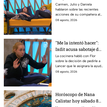
lamentan el
Carmen, Julio y Daniela
hablaron sobre las recientes
comportamiento de
acciones de su compañera al
Michelle en MasterChef
interior del Mundo MasterChef
08 agosto, 2026
24/7
"Me la intentó hacer":
Ixdit acusa sabotaje de
Ramahá en la pasada
La cocinera habló con Flor
sobre la decisión de pedirle a
gala de salvación de
Lancer que le asignara la ayuda
MasterChef 24/7
de Ramahá y no la de Daniela
08 agosto, 2026
Horóscopo de Nana
Calistar hoy sábado 8