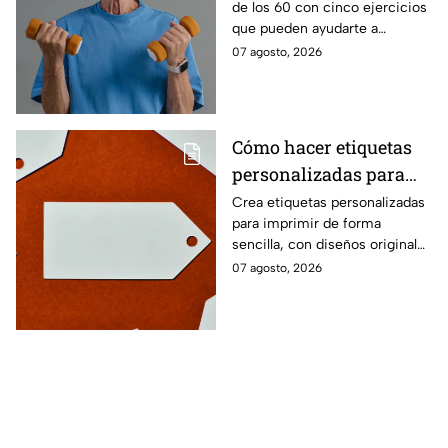
de los 60 con cinco ejercicios
60
que pueden ayudarte a
recuperar fuerza, movilidad y
07 agosto, 2026
seguridad en los movimientos
cotidianos.
Cómo hacer etiquetas
personalizadas para
imprimir
Crea etiquetas personalizadas
para imprimir de forma
sencilla, con diseños originales
y detalles adaptados a tus
07 agosto, 2026
gustos, eventos o proyectos.