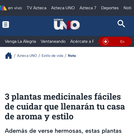
en vivo
TV Azteca
Azteca UNO
Azteca 7
Deportes
Notic
Venga La Alegría
Ventaneando
Acércate a Rocío
Al Extremo
En Vivo
Azteca UNO
Estilo de vida
Nota
3 plantas medicinales fáciles
de cuidar que llenarán tu casa
de aroma y estilo
Además de verse hermosas, estas plantas