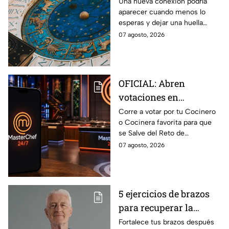
de agosto del 2026 para
Una nueva conexión podría
aparecer cuando menos lo
cada signo; una
esperas y dejar una huella
conexión inesperada
importante.
07 agosto, 2026
podría transformar tus
próximos días
OFICIAL: Abren
votaciones en
MasterChef 24/7 para
Corre a votar por tu Cocinero
o Cocinera favorita para que
que salves a un
se Salve del Reto de
Cocinero del Reto de
Eliminación de MasterChef
07 agosto, 2026
Eliminación de este
24/7 de este próximo
domingo
domingo.
5 ejercicios de brazos
para recuperar la
fuerza después de los
Fortalece tus brazos después