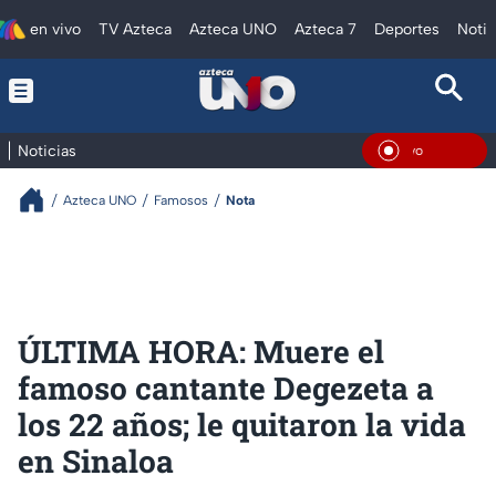
en vivo
TV Azteca
Azteca UNO
Azteca 7
Deportes
Notic
Noticias
En Viv
Azteca UNO
Famosos
Nota
ÚLTIMA HORA: Muere el
famoso cantante Degezeta a
los 22 años; le quitaron la vida
en Sinaloa