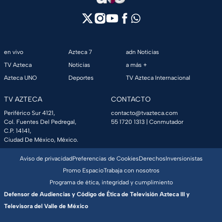
en vivo
Azteca 7
adn Noticias
TV Azteca
Noticias
a más +
Azteca UNO
Deportes
TV Azteca Internacional
TV AZTECA
CONTACTO
Periférico Sur 4121,
contacto@tvazteca.com
Col. Fuentes Del Pedregal,
55 1720 1313
| Conmutador
C.P. 14141,
Ciudad De México, México.
Aviso de privacidad
Preferencias de Cookies
Derechos
Inversionistas
Promo Espacio
Trabaja con nosotros
Programa de ética, integridad y cumplimiento
Defensor de Audiencias y Código de Ética de Televisión Azteca III y
Televisora del Valle de México