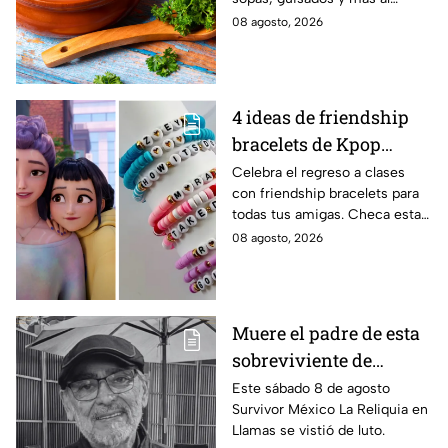
caldillo
máximo.
08 agosto, 2026
4 ideas de friendship
bracelets de Kpop
Demon Hunters para
Celebra el regreso a clases
con friendship bracelets para
intercambiar con tus
todas tus amigas. Checa estas
mejores amigas este
4 ideas inspiradas en Kpop
08 agosto, 2026
regreso a clases
Demon Hunters que seguro les
encantará.
Muere el padre de esta
sobreviviente de
Survivor México La
Este sábado 8 de agosto
Survivor México La Reliquia en
Reliquia en Llamas
Llamas se vistió de luto.