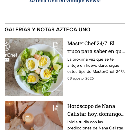
Azteca Uno en Google News!
GALERÍAS Y NOTAS AZTECA UNO
MasterChef 24/7: El
truco para saber en qué
momento está listo un
La próxima vez que se te
antoje un huevo duro, sigue
huevo cocido
estos tips de MasterChef 24/7.
08 agosto, 2026
Horóscopo de Nana
Calistar hoy, domingo 9
de agosto: estos signos
Inicia tu día con las
predicciones de Nana Calistar.
tendrán ingresos extra