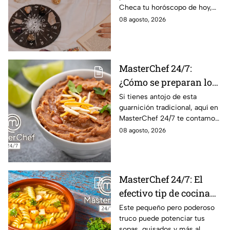
Checa tu horóscopo de hoy,
domingo 9 de agosto, y
08 agosto, 2026
conoce el mensaje de los
astros para los 12 signos.
MasterChef 24/7:
¿Cómo se preparan los
frijoles puercos estilo
Si tienes antojo de esta
guarnición tradicional, aquí en
Sonora?
MasterChef 24/7 te contamos
la receta.
08 agosto, 2026
MasterChef 24/7: El
efectivo tip de cocina
de las abuelas para
Este pequeño pero poderoso
truco puede potenciar tus
darle sabor extra al
sopas, guisados y más al