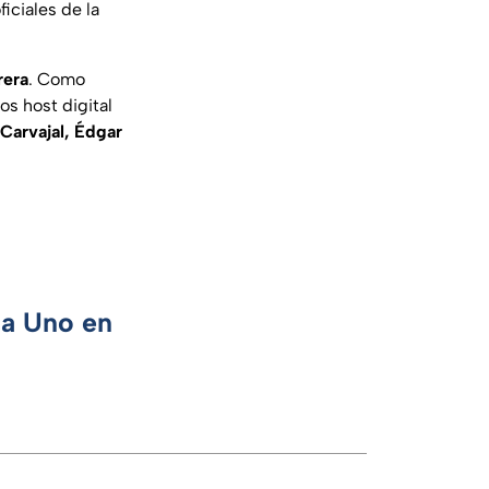
iciales de la
rera
. Como
os host digital
 Carvajal, Édgar
ca Uno en