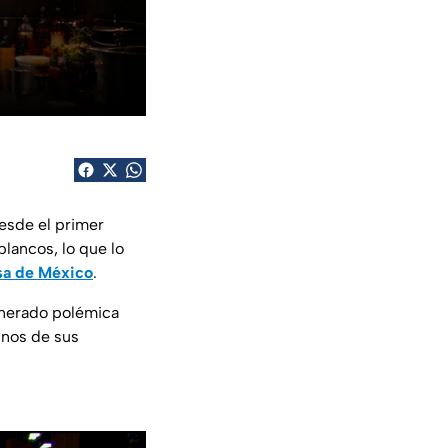
esde el primer
blancos, lo que lo
sa de México
.
enerado polémica
unos de sus