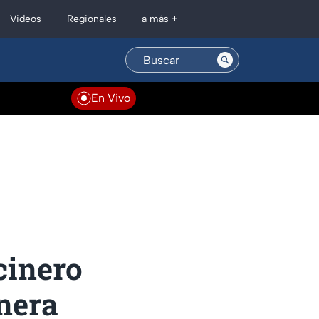
Regionales
Videos
a más +
En Vivo
cinero
nera