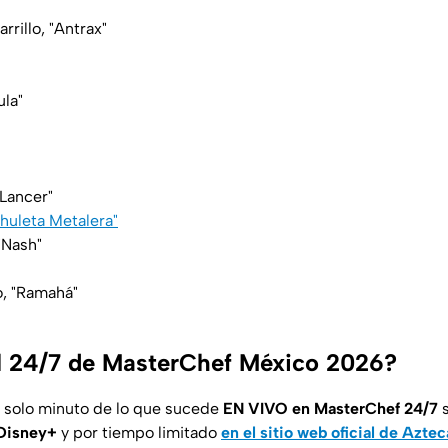
rrillo, "Antrax"
ula"
"Lancer"
Chuleta Metalera"
"Nash"
o, "Ramahá"
l 24/7 de MasterChef México 2026?
n solo minuto de lo que sucede
EN VIVO en MasterChef 24/7
s
 Disney+
y por tiempo limitado
en el sitio web oficial de Azt