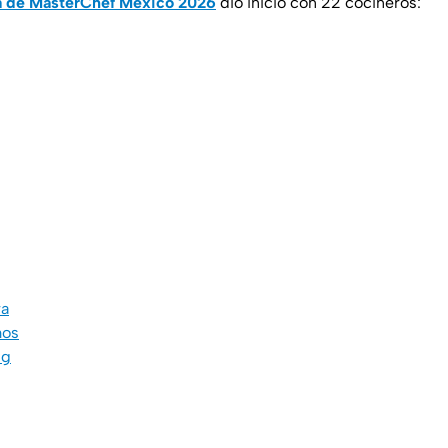
 de MasterChef México 2026
dio inicio con 22 cocineros:
ra
mos
ng