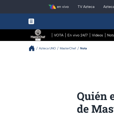
en vivo
TV Azteca
Aztec
VOTA
En vivo 24/7
Videos
Not
Azteca UNO
MasterChef
Nota
Quién e
de Mas