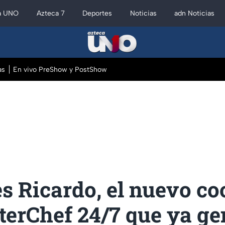
a UNO
Azteca 7
Deportes
Noticias
adn Noticias
as
En vivo PreShow y PostShow
s Ricardo, el nuevo co
terChef 24/7 que ya ge