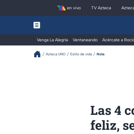
en vivo
TV Azteca
Aztec
Venga La Alegría
Ventaneando
Acércate a Rocí
Azteca UNO
Estilo de vida
Nota
Las 4 c
feliz, 