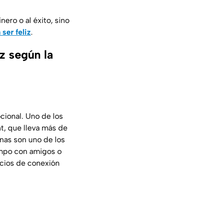
nero o al éxito, sino
ser feliz
.
z según la
cional. Uno de los
nt
, que lleva más de
anas son uno de los
empo con amigos o
acios de conexión