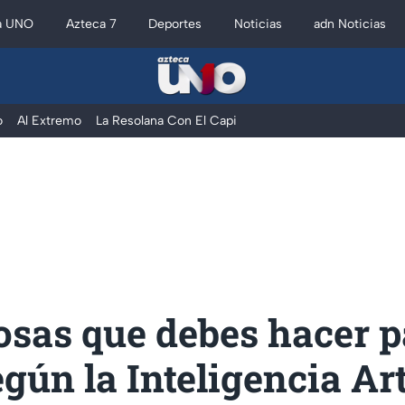
a UNO
Azteca 7
Deportes
Noticias
adn Noticias
o
Al Extremo
La Resolana Con El Capi
osas que debes hacer p
según la Inteligencia Art