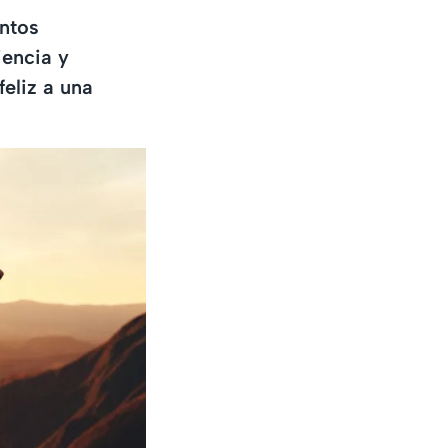
ntos
iencia y
eliz a una