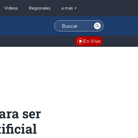
Regionales
Videos
a más +
En Vivo
ara ser
ificial