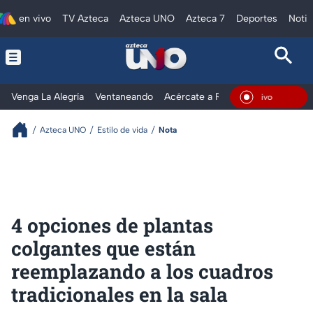
en vivo
TV Azteca
Azteca UNO
Azteca 7
Deportes
Notic
Venga La Alegría
Ventaneando
Acércate a Rocío
Al Extremo
En Vivo
Azteca UNO
Estilo de vida
Nota
4 opciones de plantas
colgantes que están
reemplazando a los cuadros
tradicionales en la sala