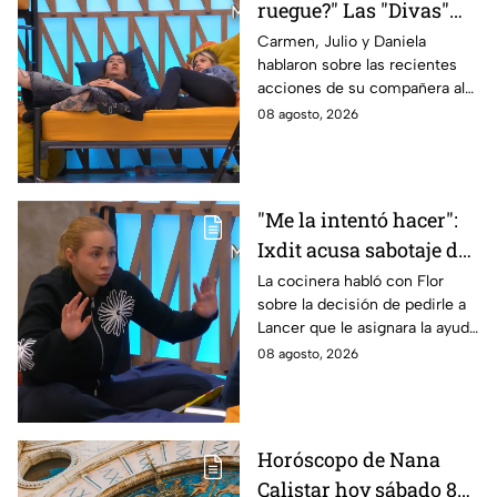
ruegue?" Las "Divas"
lamentan el
Carmen, Julio y Daniela
hablaron sobre las recientes
comportamiento de
acciones de su compañera al
Michelle en MasterChef
interior del Mundo MasterChef
08 agosto, 2026
24/7
"Me la intentó hacer":
Ixdit acusa sabotaje de
Ramahá en la pasada
La cocinera habló con Flor
sobre la decisión de pedirle a
gala de salvación de
Lancer que le asignara la ayuda
MasterChef 24/7
de Ramahá y no la de Daniela
08 agosto, 2026
Horóscopo de Nana
Calistar hoy sábado 8