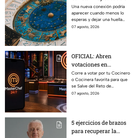
de agosto del 2026 para
Una nueva conexión podría
aparecer cuando menos lo
cada signo; una
esperas y dejar una huella
conexión inesperada
importante.
07 agosto, 2026
podría transformar tus
próximos días
OFICIAL: Abren
votaciones en
MasterChef 24/7 para
Corre a votar por tu Cocinero
o Cocinera favorita para que
que salves a un
se Salve del Reto de
Cocinero del Reto de
Eliminación de MasterChef
07 agosto, 2026
Eliminación de este
24/7 de este próximo
domingo
domingo.
5 ejercicios de brazos
para recuperar la