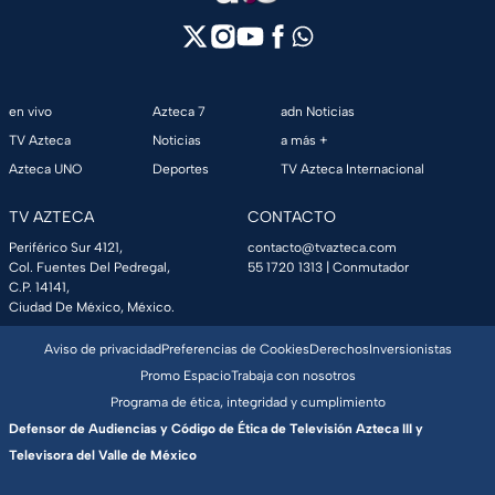
en vivo
Azteca 7
adn Noticias
TV Azteca
Noticias
a más +
Azteca UNO
Deportes
TV Azteca Internacional
TV AZTECA
CONTACTO
Periférico Sur 4121,
contacto@tvazteca.com
Col. Fuentes Del Pedregal,
55 1720 1313
| Conmutador
C.P. 14141,
Ciudad De México, México.
Aviso de privacidad
Preferencias de Cookies
Derechos
Inversionistas
Promo Espacio
Trabaja con nosotros
Programa de ética, integridad y cumplimiento
Defensor de Audiencias y Código de Ética de Televisión Azteca III y
Televisora del Valle de México