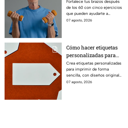
fuerza después de los
Fortalece tus brazos después
de los 60 con cinco ejercicios
60
que pueden ayudarte a
recuperar fuerza, movilidad y
07 agosto, 2026
seguridad en los movimientos
cotidianos.
Cómo hacer etiquetas
personalizadas para
imprimir
Crea etiquetas personalizadas
para imprimir de forma
sencilla, con diseños originales
y detalles adaptados a tus
07 agosto, 2026
gustos, eventos o proyectos.