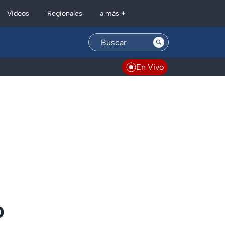
Regionales
Videos
a más +
En Vivo
o