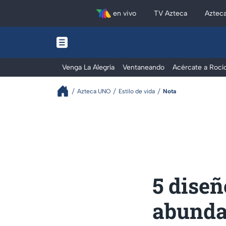
en vivo
TV Azteca
Aztec
Venga La Alegría
Ventaneando
Acércate a Rocí
Azteca UNO
Estilo de vida
Nota
5 diseñ
abundan