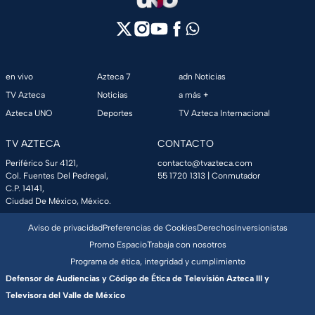
en vivo
Azteca 7
adn Noticias
TV Azteca
Noticias
a más +
Azteca UNO
Deportes
TV Azteca Internacional
TV AZTECA
CONTACTO
Periférico Sur 4121,
contacto@tvazteca.com
Col. Fuentes Del Pedregal,
55 1720 1313
| Conmutador
C.P. 14141,
Ciudad De México, México.
Aviso de privacidad
Preferencias de Cookies
Derechos
Inversionistas
Promo Espacio
Trabaja con nosotros
Programa de ética, integridad y cumplimiento
Defensor de Audiencias y Código de Ética de Televisión Azteca III y
Televisora del Valle de México