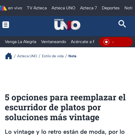
en vivo
TV Azteca
Azteca UNO
Azteca 7
Deportes
Notic
Venga La Alegría
Ventaneando
Acércate a Rocío
Al Extremo
En Vivo
Azteca UNO
Estilo de vida
Nota
5 opciones para reemplazar el
escurridor de platos por
soluciones más vintage
Lo vintage y lo retro están de moda, por lo