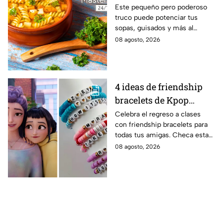
de las abuelas para
Este pequeño pero poderoso
truco puede potenciar tus
darle sabor extra al
sopas, guisados y más al
caldillo
máximo.
08 agosto, 2026
4 ideas de friendship
bracelets de Kpop
Demon Hunters para
Celebra el regreso a clases
con friendship bracelets para
intercambiar con tus
todas tus amigas. Checa estas
mejores amigas este
4 ideas inspiradas en Kpop
08 agosto, 2026
regreso a clases
Demon Hunters que seguro les
encantará.