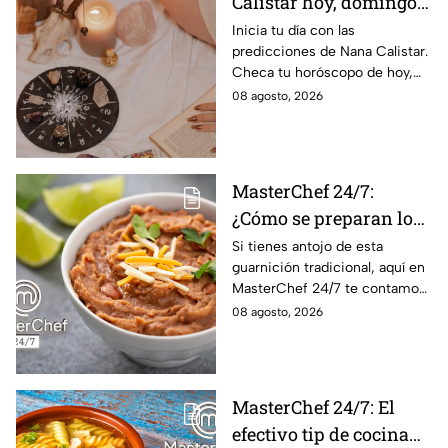
Calistar hoy, domingo 9
de agosto: estos signos
Inicia tu día con las
predicciones de Nana Calistar.
tendrán ingresos extra
Checa tu horóscopo de hoy,
domingo 9 de agosto, y
08 agosto, 2026
conoce el mensaje de los
astros para los 12 signos.
MasterChef 24/7:
¿Cómo se preparan los
frijoles puercos estilo
Si tienes antojo de esta
guarnición tradicional, aquí en
Sonora?
MasterChef 24/7 te contamos
la receta.
08 agosto, 2026
MasterChef 24/7: El
efectivo tip de cocina