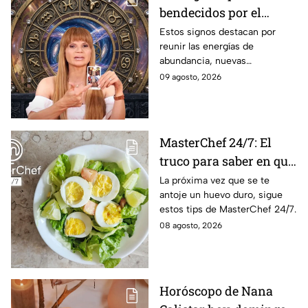
bendecidos por el
universo con suerte en
Estos signos destacan por
reunir las energías de
el dinero y el amor a
abundancia, nuevas
partir de hoy 9 de
oportunidades, estabilidad
09 agosto, 2026
agosto: los horóscopos
financiera y conexiones
de Mhoni Vidente
sentimentales importantes
MasterChef 24/7: El
truco para saber en qué
momento está listo un
La próxima vez que se te
antoje un huevo duro, sigue
huevo cocido
estos tips de MasterChef 24/7.
08 agosto, 2026
Horóscopo de Nana