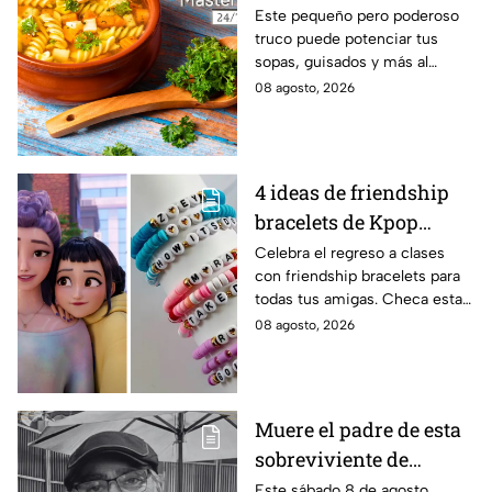
de las abuelas para
Este pequeño pero poderoso
truco puede potenciar tus
darle sabor extra al
sopas, guisados y más al
caldillo
máximo.
08 agosto, 2026
4 ideas de friendship
bracelets de Kpop
Demon Hunters para
Celebra el regreso a clases
con friendship bracelets para
intercambiar con tus
todas tus amigas. Checa estas
mejores amigas este
4 ideas inspiradas en Kpop
08 agosto, 2026
regreso a clases
Demon Hunters que seguro les
encantará.
Muere el padre de esta
sobreviviente de
Survivor México La
Este sábado 8 de agosto