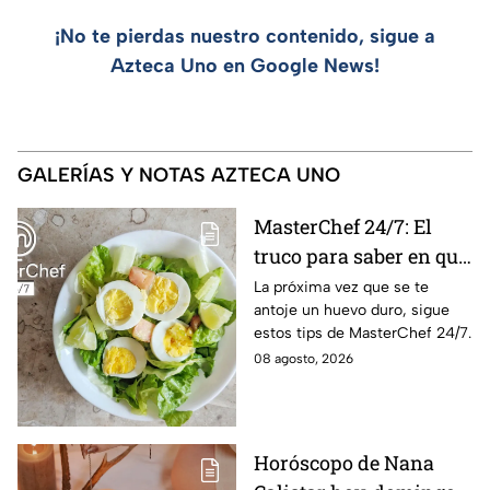
¡No te pierdas nuestro contenido, sigue a
Azteca Uno en Google News!
GALERÍAS Y NOTAS AZTECA UNO
MasterChef 24/7: El
truco para saber en qué
momento está listo un
La próxima vez que se te
antoje un huevo duro, sigue
huevo cocido
estos tips de MasterChef 24/7.
08 agosto, 2026
Horóscopo de Nana