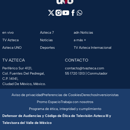
en vivo
Azteca 7
adn Noticias
TV Azteca
Noticias
a más +
Azteca UNO
Deportes
TV Azteca Internacional
TV AZTECA
CONTACTO
Periférico Sur 4121,
contacto@tvazteca.com
Col. Fuentes Del Pedregal,
55 1720 1313
| Conmutador
C.P. 14141,
Ciudad De México, México.
Aviso de privacidad
Preferencias de Cookies
Derechos
Inversionistas
Promo Espacio
Trabaja con nosotros
Programa de ética, integridad y cumplimiento
Defensor de Audiencias y Código de Ética de Televisión Azteca III y
Televisora del Valle de México