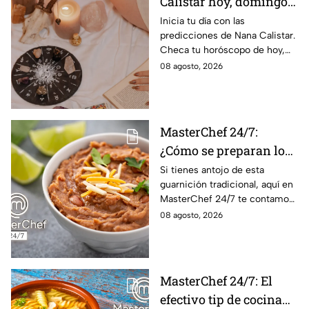
Calistar hoy, domingo 9
de agosto: estos signos
Inicia tu día con las
predicciones de Nana Calistar.
tendrán ingresos extra
Checa tu horóscopo de hoy,
domingo 9 de agosto, y
08 agosto, 2026
conoce el mensaje de los
astros para los 12 signos.
MasterChef 24/7:
¿Cómo se preparan los
frijoles puercos estilo
Si tienes antojo de esta
guarnición tradicional, aquí en
Sonora?
MasterChef 24/7 te contamos
la receta.
08 agosto, 2026
MasterChef 24/7: El
efectivo tip de cocina