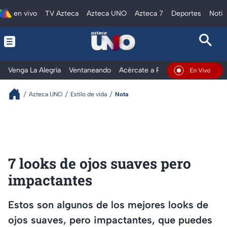
en vivo
TV Azteca
Azteca UNO
Azteca 7
Deportes
Notic
Venga La Alegría
Ventaneando
Acércate a Rocío
Al Extremo
En Vivo
Azteca UNO
Estilo de vida
Nota
7 looks de ojos suaves pero
impactantes
Estos son algunos de los mejores looks de
ojos suaves, pero impactantes, que puedes