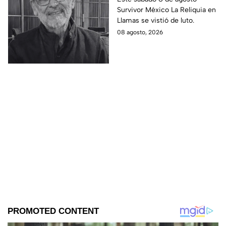
Survivor México La Reliquia en
Reliquia en Llamas
Llamas se vistió de luto.
08 agosto, 2026