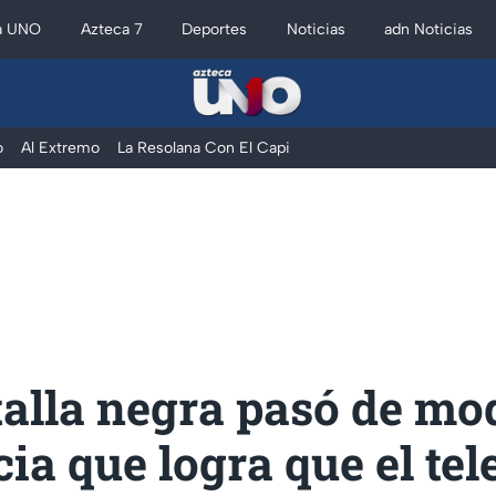
a UNO
Azteca 7
Deportes
Noticias
adn Noticias
o
Al Extremo
La Resolana Con El Capi
alla negra pasó de mod
ia que logra que el tel