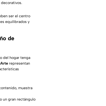
 decorativos.
eben ser el centro
tes equilibrados y
eño de
o del hogar tenga
Arte
representan
acterísticas
contenido, muestra
mo un gran rectángulo