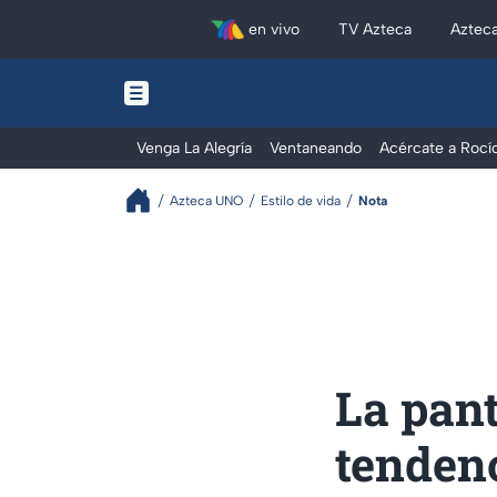
en vivo
TV Azteca
Aztec
Venga La Alegría
Ventaneando
Acércate a Rocí
Azteca UNO
Estilo de vida
Nota
La pant
tendenc