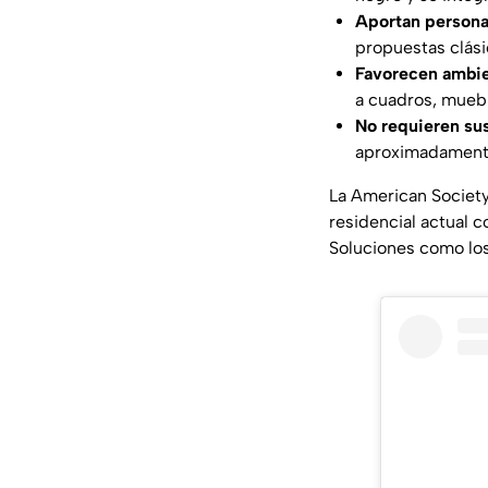
Aportan personal
propuestas clás
Favorecen ambie
a cuadros, muebl
No requieren sus
aproximadamente
La
American Society
residencial actual c
Soluciones como lo