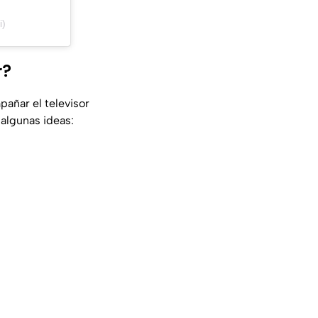
i)
r?
ñar el televisor
 algunas ideas: