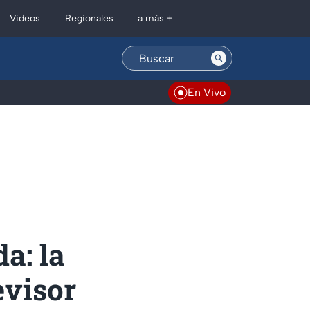
Regionales
Videos
a más +
En Vivo
a: la
evisor