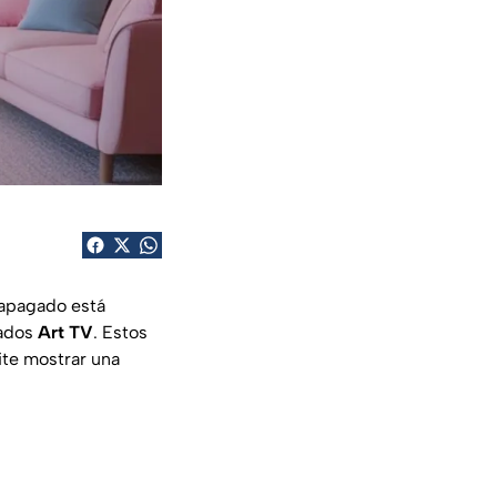
apagado está
mados
Art TV
. Estos
ite mostrar una