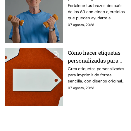
fuerza después de los
Fortalece tus brazos después
de los 60 con cinco ejercicios
60
que pueden ayudarte a
recuperar fuerza, movilidad y
07 agosto, 2026
seguridad en los movimientos
cotidianos.
Cómo hacer etiquetas
personalizadas para
imprimir
Crea etiquetas personalizadas
para imprimir de forma
sencilla, con diseños originales
y detalles adaptados a tus
07 agosto, 2026
gustos, eventos o proyectos.