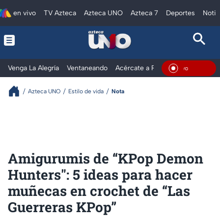
en vivo
TV Azteca
Azteca UNO
Azteca 7
Deportes
Notic
Venga La Alegría
Ventaneando
Acércate a Rocío
Al Extremo
En Viv
Azteca UNO
Estilo de vida
Nota
Amigurumis de “KPop Demon
Hunters": 5 ideas para hacer
muñecas en crochet de “Las
Guerreras KPop”