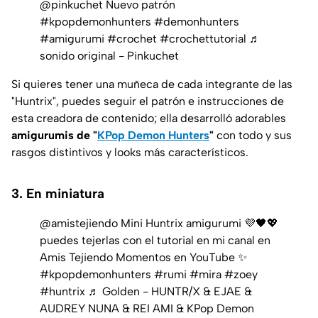
@pinkuchet
Nuevo patrón
#kpopdemonhunters
#demonhunters
#amigurumi
#crochet
#crochettutorial
♬
sonido original - Pinkuchet
Si quieres tener una muñeca de cada integrante de las
"Huntrix", puedes seguir el patrón e instrucciones de
esta creadora de contenido; ella desarrolló adorables
amigurumis de "
KPop Demon Hunters
"
con todo y sus
rasgos distintivos y looks más característicos.
3. En miniatura
@amistejiendo
Mini Huntrix amigurumi 💜🖤💖
puedes tejerlas con el tutorial en mi canal en
Amis Tejiendo Momentos en YouTube ✨️
#kpopdemonhunters
#rumi
#mira
#zoey
#huntrix
♬ Golden - HUNTR/X & EJAE &
AUDREY NUNA & REI AMI & KPop Demon