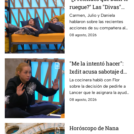
ruegue?" Las "Divas"
lamentan el
Carmen, Julio y Daniela
hablaron sobre las recientes
comportamiento de
acciones de su compañera al
Michelle en MasterChef
interior del Mundo MasterChef
08 agosto, 2026
24/7
"Me la intentó hacer":
Ixdit acusa sabotaje de
Ramahá en la pasada
La cocinera habló con Flor
sobre la decisión de pedirle a
gala de salvación de
Lancer que le asignara la ayuda
MasterChef 24/7
de Ramahá y no la de Daniela
08 agosto, 2026
Horóscopo de Nana