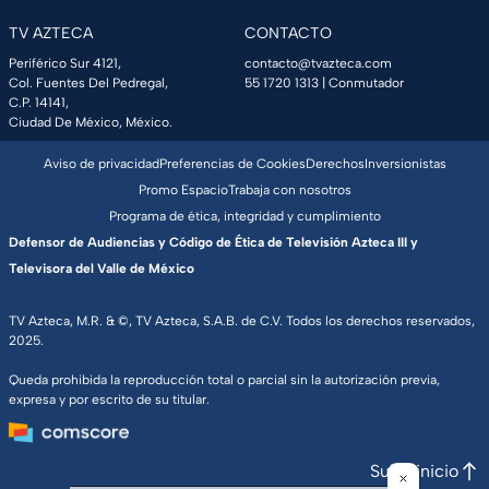
TV AZTECA
CONTACTO
Periférico Sur 4121,
contacto@tvazteca.com
Col. Fuentes Del Pedregal,
55 1720 1313
| Conmutador
C.P. 14141,
Ciudad De México, México.
Aviso de privacidad
Preferencias de Cookies
Derechos
Inversionistas
Promo Espacio
Trabaja con nosotros
Programa de ética, integridad y cumplimiento
Defensor de Audiencias y Código de Ética de Televisión Azteca III y
Televisora del Valle de México
TV Azteca, M.R. & ©, TV Azteca, S.A.B. de C.V. Todos los derechos reservados,
2025.
Queda prohibida la reproducción total o parcial sin la autorización previa,
expresa y por escrito de su titular.
Subir inicio