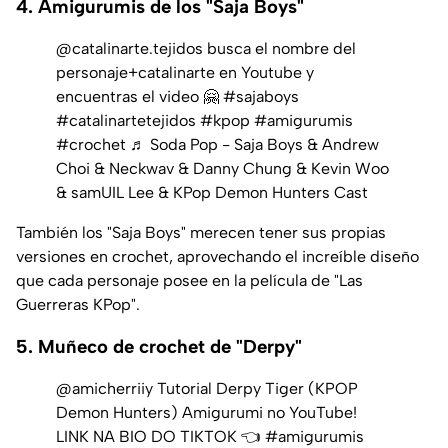
4. Amigurumis de los "Saja Boys"
@catalinarte.tejidos
busca el nombre del
personaje+catalinarte en Youtube y
encuentras el video 🤗
#sajaboys
#catalinartetejidos
#kpop
#amigurumis
#crochet
♬ Soda Pop - Saja Boys & Andrew
Choi & Neckwav & Danny Chung & Kevin Woo
& samUIL Lee & KPop Demon Hunters Cast
También los "Saja Boys" merecen tener sus propias
versiones en crochet, aprovechando el increíble diseño
que cada personaje posee en la película de "Las
Guerreras KPop".
5. Muñeco de crochet de "Derpy"
@amicherriiy
Tutorial Derpy Tiger (KPOP
Demon Hunters) Amigurumi no YouTube!
LINK NA BIO DO TIKTOK 👈
#amigurumis