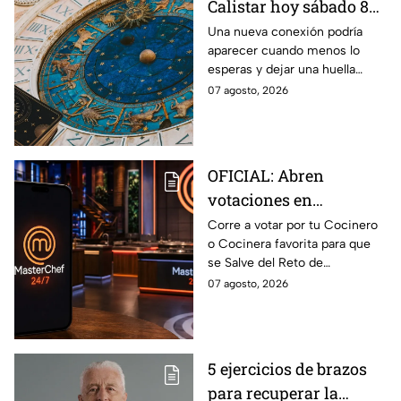
Calistar hoy sábado 8
de agosto del 2026 para
Una nueva conexión podría
aparecer cuando menos lo
cada signo; una
esperas y dejar una huella
conexión inesperada
importante.
07 agosto, 2026
podría transformar tus
próximos días
OFICIAL: Abren
votaciones en
MasterChef 24/7 para
Corre a votar por tu Cocinero
o Cocinera favorita para que
que salves a un
se Salve del Reto de
Cocinero del Reto de
Eliminación de MasterChef
07 agosto, 2026
Eliminación de este
24/7 de este próximo
domingo
domingo.
5 ejercicios de brazos
para recuperar la