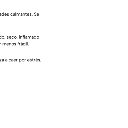
edades calmantes. Se
ado, seco, inflamado
r menos frágil.
za a caer por estrés,