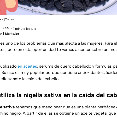
osa.|Canva
 09:55
1 minuto lectura
án | Marktube
o
es uno de los problemas que más afecta a las mujeres. Para el
os, pero en esta oportunidad te vamos a contar sobre un mét
.
 utilizado
en aceites
, sérums de cuero cabelludo y fórmulas p
a. Su uso es muy popular porque contiene antioxidantes, ácido
ficaz ante la caída del cabello.
iliza la nigella sativa en la caída del cab
la sativa
tenemos que mencionar que es una planta herbácea c
no negro. A partir de ellas se obtiene un aceite vegetal que 