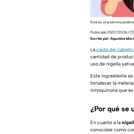
Esta es una semilla poder
Publicado 03/07/2026 | 🕑
Escrito por:
Agustina Mor
La
caída del cabell
cantidad de product
uso de nigella sativa
Este ingrediente es
fortalecer la melen
timoquinona que es e
¿Por qué se ut
En cuanto a la
nigel
conocidas como comi