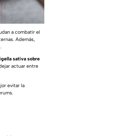
udan a combatir el
xternas. Además,
.
gella sativa sobre
ejar actuar entre
or evitar la
sérums.