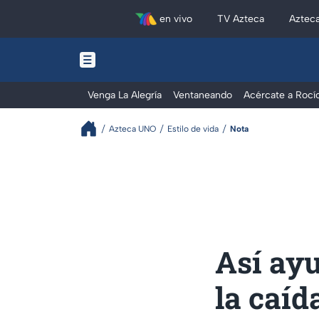
en vivo
TV Azteca
Aztec
Venga La Alegría
Ventaneando
Acércate a Rocí
Azteca UNO
Estilo de vida
Nota
Así ayu
la caíd