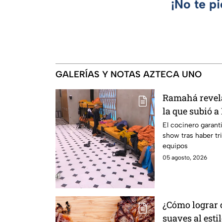
¡No te p
GALERÍAS Y NOTAS AZTECA UNO
Ramahá revela
la que subió a
MasterChef 24
El cocinero garant
show tras haber tri
equipos
05 agosto, 2026
¿Cómo lograr c
suaves al esti