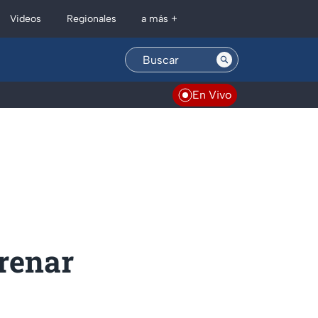
Regionales
Videos
a más +
En Vivo
frenar