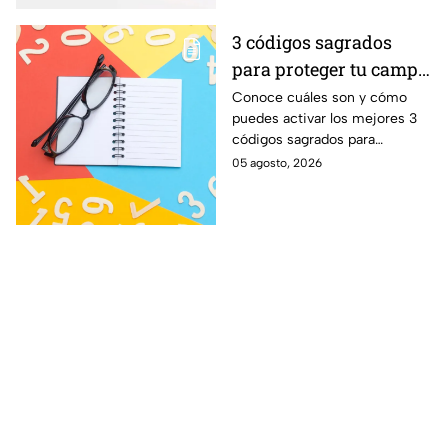
3 códigos sagrados
para proteger tu campo
energético de personas
Conoce cuáles son y cómo
puedes activar los mejores 3
envidiosas
códigos sagrados para
proteger tu campo energético
05 agosto, 2026
de las personas con mala
energía y envidia