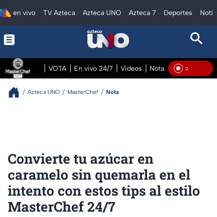
en vivo
TV Azteca
Azteca UNO
Azteca 7
Deportes
Notic
VOTA
En vivo 24/7
Videos
Notas
En vivo Pre
En Vi
Azteca UNO
MasterChef
Nota
Convierte tu azúcar en
caramelo sin quemarla en el
intento con estos tips al estilo
MasterChef 24/7