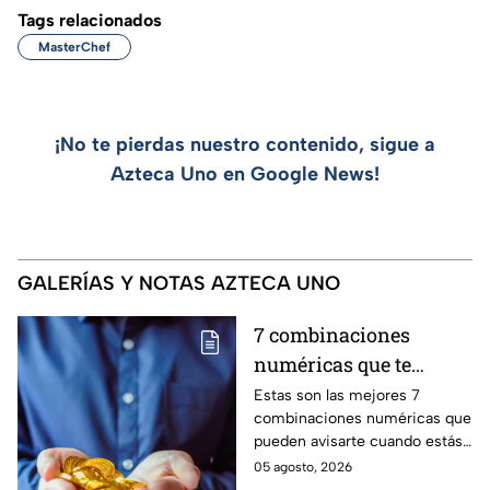
Tags relacionados
MasterChef
¡No te pierdas nuestro contenido, sigue a
Azteca Uno en Google News!
GALERÍAS Y NOTAS AZTECA UNO
7 combinaciones
numéricas que te
avisan que un milagro
Estas son las mejores 7
combinaciones numéricas que
económico está en
pueden avisarte cuando estás
camino
a punto de vivir un milagro en
05 agosto, 2026
el aspecto financiero y recibir