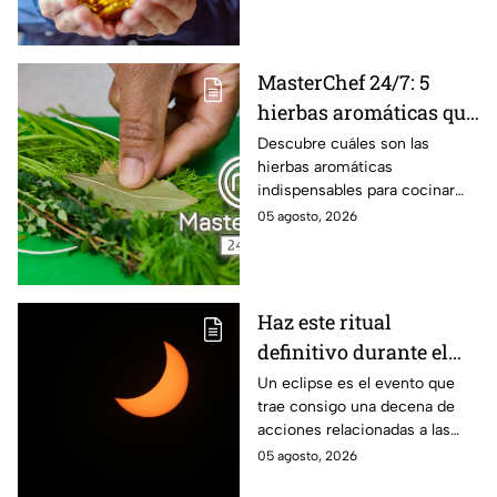
riqueza
MasterChef 24/7: 5
hierbas aromáticas que
no pueden faltar en tu
Descubre cuáles son las
hierbas aromáticas
cocina para dar más
indispensables para cocinar
sabor a tus platillos
como en MasterChef 24/7.
05 agosto, 2026
Haz este ritual
definitivo durante el
eclipse de agosto para
Un eclipse es el evento que
trae consigo una decena de
encontrar el amor
acciones relacionadas a las
energías. Por eso se anima a
05 agosto, 2026
realizar este ritual para