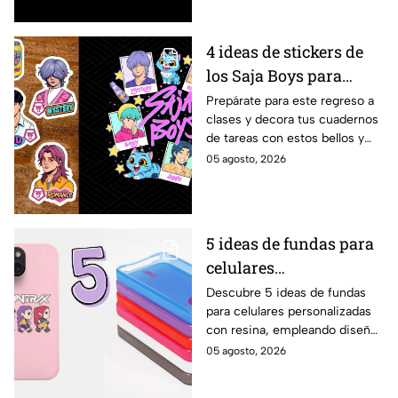
encontrar el amor.
4 ideas de stickers de
los Saja Boys para
forrar libretas de tareas
Prepárate para este regreso a
clases y decora tus cuadernos
para este regreso a
de tareas con estos bellos y
clases
divertidos stickers de los Saja
05 agosto, 2026
Boys. ¡Mira las plantillas!
5 ideas de fundas para
celulares
personalizadas con
Descubre 5 ideas de fundas
para celulares personalizadas
resina de las KPop
con resina, empleando diseños
Demon Hunters
de las KPop Demon Hunters
05 agosto, 2026
usando a tus personajes
favoritos